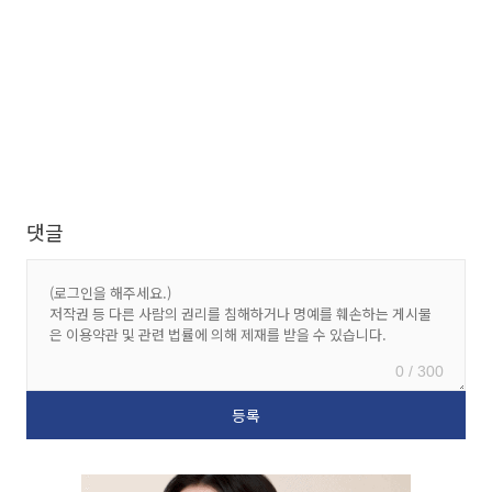
댓글
0 / 300