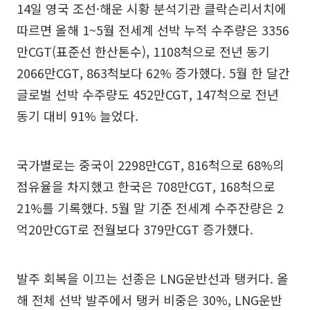
14일 영국 조선·해운 시황 분석기관 클락슨리서치에
따르면 올해 1~5월 전세계 선박 누적 수주량은 3356
만CGT(표준선 한산톤수), 1108척으로 전년 동기
2066만CGT, 863척보다 62% 증가했다. 5월 한 달간
글로벌 선박 수주량도 452만CGT, 147척으로 전년
동기 대비 91% 늘었다.
국가별로는 중국이 2298만CGT, 816척으로 68%의
점유율을 차지했고 한국은 708만CGT, 168척으로
21%를 기록했다. 5월 말 기준 전세계 수주잔량은 2
억20만CGT로 전월보다 379만CGT 증가했다.
발주 회복을 이끄는 선종은 LNG운반선과 탱커다. 올
해 전체 선박 발주에서 탱커 비중은 30%, LNG운반