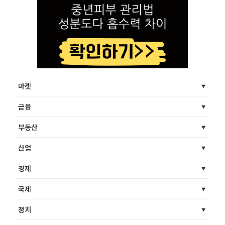
마켓
금융
부동산
산업
경제
국제
정치