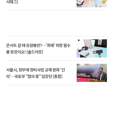
시태그]
콘서트 갈 때 응원봉만?⋯'최애' 위한 필수
품 등장이오! [솔드아웃]
서울시, 정부에 정비사업 규제 완화 '건
의'⋯국토부 "협의 중" 입장만 [종합]