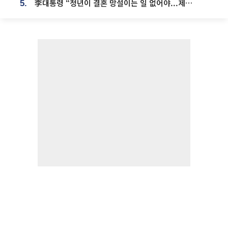
李대통령 “청년이 결혼 망설이는 일 없어야...제도상 불이익 조사”
5.