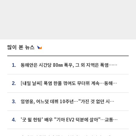
많이 본 뉴스
동해안은 시간당 80㎜ 폭우, 그 외 지역은 폭염…‘극과 극 날씨’
1.
[내일 날씨] 폭염 한풀 꺾여도 무더위 계속⋯동해안 이틀 연속 비
2.
임영웅, 어느덧 데뷔 10주년⋯"가진 것 없던 시절, 내 앞엔 20명의 팬뿐"
3.
'굿 윌 헌팅' 배우 "기아 EV2 덕분에 살아"…교통사고 후 안전성 극찬
4.