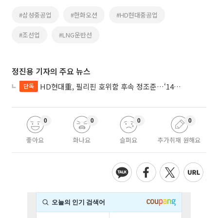
#삼성중공업
#한화오션
#HD현대중공업
#조선업
#LNG운반선
정진용 기자의 주요 뉴스
HD현대重, 필리핀 호위함 후속 정조준…‘14척+α’ 싹쓸이 노린다
단독
0
0
0
0
좋아요
화나요
슬퍼요
추가취재 원해요