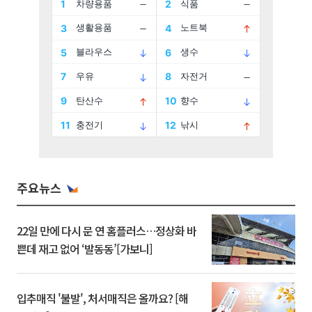
주요뉴스
22일 만에 다시 문 연 홈플러스…정상화 바
쁜데 재고 없어 ‘발동동’[가보니]
입추매직 '불발', 처서매직은 올까요? [해