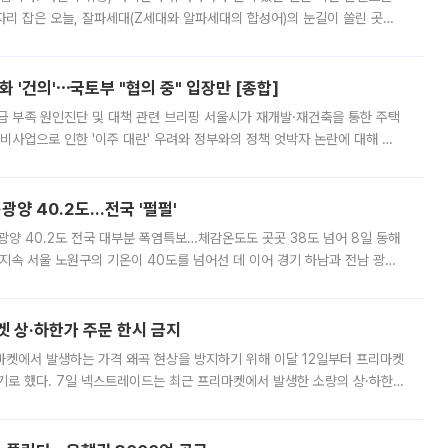
'가 자리 잡은 오늘, 잘파세대(Z세대와 알파세대의 합성어)의 눈길이 쏠린 곳은
리는 공연장. 응원봉만큼이나 눈에 띄는 게 있습니다. 공연이 시작되기
 '건의'⋯국토부 "협의 중" 입장만 [종합]
급 부족 원인진단 및 대책 관련 브리핑 서울시가 재개발·재건축을 통한 주택
비사업으로 인한 '이주 대란' 우려와 정부와의 정책 엇박자 논란에 대해 정
실장은 2031년까지 31만 가구 착공 목표에 차질이 없다는 입장이나,
·광양 40.2도…전국 '펄펄'
·광양 40.2도 전국 대부분 폭염특보…체감온도도 곳곳 38도 넘어 8일 동해
지속 서울 노원구의 기온이 40도를 넘어선 데 이어 경기 하남과 전남 광양
. 전국 대부분 지역에 폭염특보가 내려진 가운데 곳곳에서 39~40도 안팎
켓 상·하한가 주문 한시 금지
마켓에서 발생하는 가격 왜곡 현상을 방지하기 위해 이달 12일부터 프리마켓
기로 했다. 7일 넥스트레이드는 최근 프리마켓에서 발생한 소량의 상·하한
, 주문 오류로 인한 가격 급등락을 최소화하기 위한 비상 대응방안을 발표