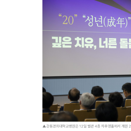
▲강동경희대학교병원은 12일 별관 4층 차후영홀에서 개원 