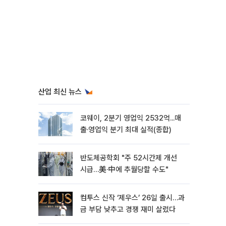
산업 최신 뉴스
코웨이, 2분기 영업익 2532억...매
출·영업익 분기 최대 실적(종합)
반도체공학회 "주 52시간제 개선
시급…美·中에 추월당할 수도"
컴투스 신작 ‘제우스’ 26일 출시…과
금 부담 낮추고 경쟁 재미 살렸다