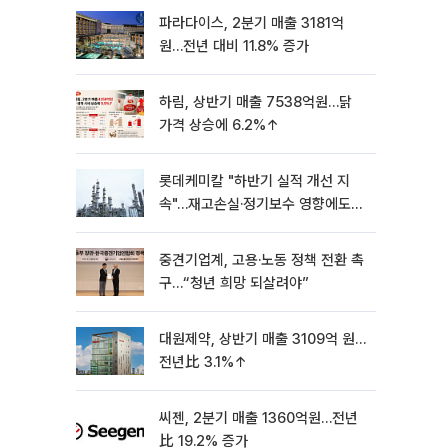
파라다이스, 2분기 매출 3181억
원…전년 대비 11.8% 증가
하림, 상반기 매출 7538억원…닭
가격 상승에 6.2%↑
롯데케미칼 "하반기 실적 개선 지
속"…재고손실·정기보수 영향에도
흑자 유지
중견기업계, 고용·노동 정책 전환 촉
구…“청년 희망 되살려야”
대원제약, 상반기 매출 3109억 원…
전년比 3.1%↑
씨젠, 2분기 매출 1360억원…전년
比 19.2% 증가