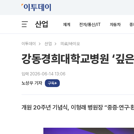
산업
재계
전자/통신/IT
자동차
중
이투데이
산업
의료/바이오
강동경희대학교병원 ‘깊은 
입력 2026-06-14 13:06
노상우 기자
구독
개원 20주년 기념식, 이형래 병원장 “중증·연구·