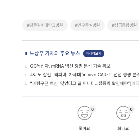
#강동경희대학교병원
#연구중심병원
#상급종합병원
노상우 기자의 주요 뉴스
자세히보기
GC녹십자, mRNA 백신 정밀 분석 기술 확보
J&J도 참전…빅파마, 차세대 ‘in vivo CAR-T’ 선점 경쟁 본
“폐렴구균 백신, 맞았다고 끝 아니다…접종력 확인해야”[메디
0
0
좋아요
화나요