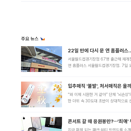
주요 뉴스
22일 만에 다시 문 연 홈플러스
서울월드컵경기장점 67명 출근해 재개점 
연 홈플러스 서울월드컵경기장점. 7일 
우유, 과일 같은 신선식품이 차근차근 자
입추매직 '불발', 처서매직은 올
“와 이제 시원한 거 같아” 단체 ‘뇌손상
한 더위 속 30도대 초반이 상대적으로
지역에 있었습니다. 7월 말에는 서풍과
콘서트 갈 때 응원봉만?⋯'최애'
지금 화제 되는 패션·뷰티 트렌드를 소개