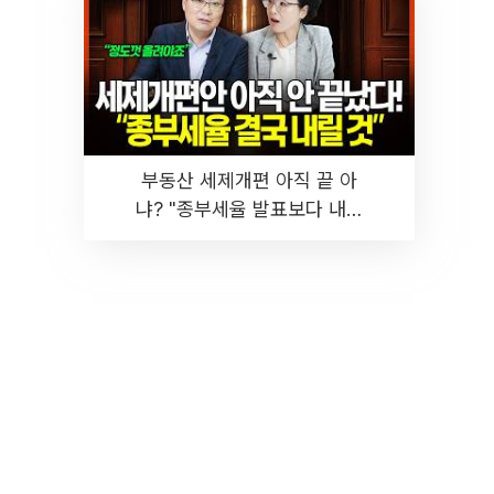
부동산 세제개편 아직 끝 아
냐? "종부세율 발표보다 내릴
것" 장기거주·양도세 전망 I 집
땅지성 I 김인만, 진미윤