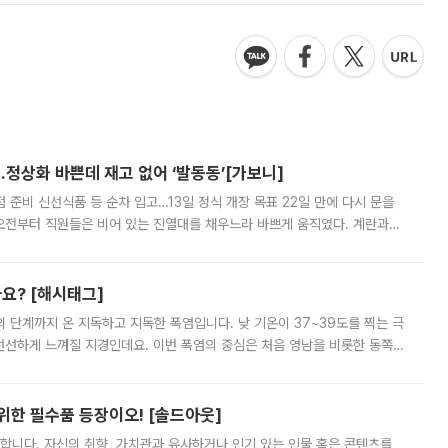
…정상화 바쁜데 재고 없어 ‘발동동’[가보니]
준비 신선식품 등 순차 입고…13일 정식 개장 목표 22일 만에 다시 문을
오전부터 직원들은 비어 있는 진열대를 채우느라 바쁘게 움직였다. 계란과
리를 잡기 시작했지만, 매장 곳곳엔 여전히 텅 빈 매대가 먼저 눈에 들어왔
까요? [해시태그]
’의 단계까지 온 지독하고 지독한 폭염입니다. 낮 기온이 37~39도를 찍는 극
 선선하게 느껴질 지경인데요. 이번 폭염의 중심은 처음 영남을 비롯한 동쪽
 북서풍이 산맥을 넘어 영남 쪽으로 내려오면서 뜨겁고 건조해졌는데요.
 위한 필수품 등장이오! [솔드아웃]
합니다. 자신의 취향, 가치관과 유사하거나 인기 있는 인물 혹은 콘텐츠를