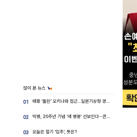
많이 본 뉴스
태풍 '돌핀' 오키나와 접근…일본기상청 경로 업데이트
01
빅뱅, 20주년 기념 '새 뱅봉' 선보인다⋯콘서트 앞두고 팝업 개최
02
오늘은 절기 '입추', 뜻은?
03