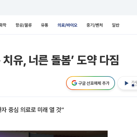
화학
항공/물류
유통
의료/바이오
중기/벤처
일반
치유, 너른 돌봄’ 도약 다짐
기사
구글 선호매체 추가
환자 중심 의료로 미래 열 것”