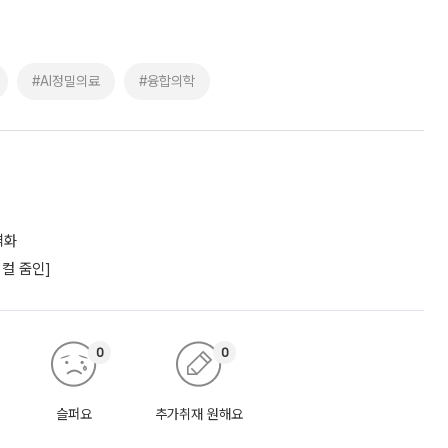
#AI정밀의료
#융합의학
격화
컬 줌인]
0
0
슬퍼요
추가취재 원해요