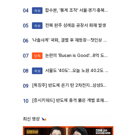
합수본, '통계 조작' 서울·경기·충북 선관위 등 추가 압수수색
04
속보
전북 완주 삼례읍 공장서 화재 발생
05
속보
‘나솔사계’ 국화, 결별 후 재등장⋯첫인상 투표 휩쓸고 ‘인기녀’ 등극
06
논란의 'Busan is Good'…8억 도시브랜드, 용산 대통령실 CI 업체가 수행
07
단독
서울도 '40도'…오늘 노원 40.2도 기록
08
속보
[특징주] 반도체 온기 탄 2차전지...삼성SDI, 장 초반 7% 넘게 껑충
09
[증시키워드] 반도체 충격 뚫은 개별 호재...포스코퓨처엠·에코프로·한화솔루션 '눈길'
10
최신 영상