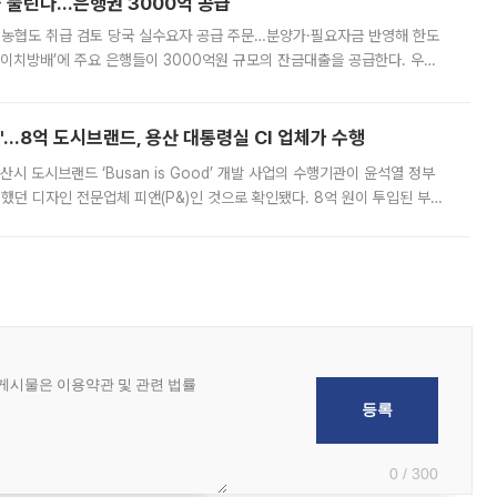
 풀린다…은행권 3000억 공급
리·농협도 취급 검토 당국 실수요자 공급 주문…분양가·필요자금 반영해 한도
에이치방배’에 주요 은행들이 3000억원 규모의 잔금대출을 공급한다. 우리
하고 있어 향후 공급 규모가 늘어날 전망이다. 7일 금융권에 따르면 KB국
od'…8억 도시브랜드, 용산 대통령실 CI 업체가 수행
시 도시브랜드 ‘Busan is Good’ 개발 사업의 수행기관이 윤석열 정부
여했던 디자인 전문업체 피앤(P&)인 것으로 확인됐다. 8억 원이 투입된 부산
 부족과 디자인 정체성 논란에 휩싸였던 만큼, 사업 선정 과정과 결과물에
0 / 300