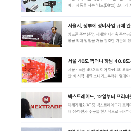
따라 제품을 사는 '디토(Ditto) 소비
어디일까요? 아이돌 콘서트 시작을 기다
서울시, 정부에 정비사업 규제 완화
명노준 주택실장, 재개발·재건축 주택공
공급 확대 방침을 거듭 강조한 가운데 정
면 반박하고 나섰다. 명노준 서울시 주택
서울 40도 찍더니 하남 40.8도
서울ㆍ노원 40.2도 이어 하남 40.8도
안 비 시작·내륙 소나기…무더위·열대야 
에서도 40도를 웃도는 기온이 관측됐다
의 극심한
넥스트레이드, 12일부터 프리마
대체거래소(ATS) 넥스트레이드가 프리
내 상·하한가 주문을 한시적으로 금지하
가 체결 사례와 관련해 설명자료를 내고