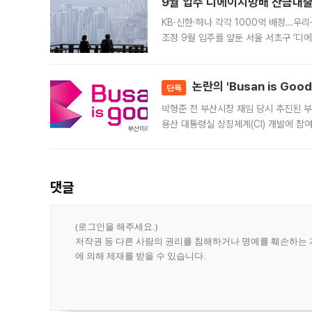
9월 입주 디에이치방배 잔금대출
KB·신한·하나 각각 1000억 배정…우
조정 9월 입주를 앞둔 서울 서초구 ‘디
은행과 NH농협은행도 대출 취급을 검토
민은행
논란의 'Busan is Go
단독
박형준 전 부산시장 재임 당시 추진된 부산
용산 대통령실 상징체계(CI) 개발에 참
도시브랜드 사업이 공개 이후 시민 공감
댓글