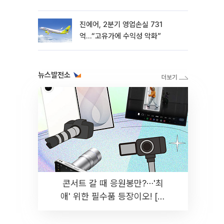
진에어, 2분기 영업손실 731
억…“고유가에 수익성 악화”
뉴스발전소
콘서트 갈 때 응원봉만?⋯'최
애' 위한 필수품 등장이오! [솔
드아웃]