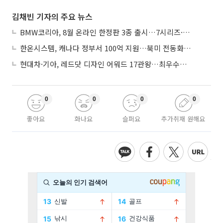
김채빈 기자의 주요 뉴스
BMW코리아, 8월 온라인 한정판 3종 출시…7시리즈·X7·M340i 투어링
한온시스템, 캐나다 정부서 100억 지원…북미 전동화 시장 가속
현대차·기아, 레드닷 디자인 어워드 17관왕…최우수상 2개 수상
0
0
0
0
좋아요
화나요
슬퍼요
추가취재 원해요