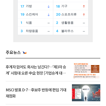
주요뉴스
후계자 없어도 회사는 남긴다?…‘제3자 승
계’ 시험대 오른 中企 현장 [기업승계 대전
환]
MSCI 발표 D-7…후보주 반등에 편입 기대
재점화