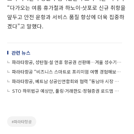
“다가오는 여름 휴가철과 하노이·삿포로 신규 취항을
앞두고 안전 운항과 서비스 품질 향상에 더욱 집중하
겠다”고 말했다.
관련 뉴스
파라타항공, 성탄절·설 연휴 항공권 선판매…겨울 성수기 수요 선점
파라타항공 “비즈니스 스마트로 프리미엄 여행 경험해보세요”
파라타항공, 베트남 상공인연합회와 협력 “동남아 시장 공략”
STO 하위법규 예상안, 풀링·거래한도·정형증권 로드맵 제시
#파라타항공