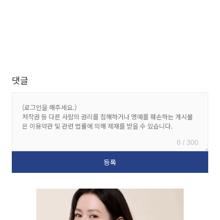
댓글
0 / 300