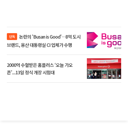
논란의 'Busan is Good'…8억 도시
단독
브랜드, 용산 대통령실 CI 업체가 수행
2000억 수혈받은 홈플러스 ‘오늘 가오
픈’...13일 정식 개장 시험대