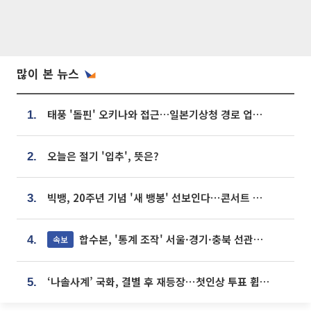
많이 본 뉴스
태풍 '돌핀' 오키나와 접근…일본기상청 경로 업데이트
1.
오늘은 절기 '입추', 뜻은?
2.
빅뱅, 20주년 기념 '새 뱅봉' 선보인다⋯콘서트 앞두고 팝업 개최
3.
합수본, '통계 조작' 서울·경기·충북 선관위 등 추가 압수수색
속보
4.
‘나솔사계’ 국화, 결별 후 재등장⋯첫인상 투표 휩쓸고 ‘인기녀’ 등극
5.