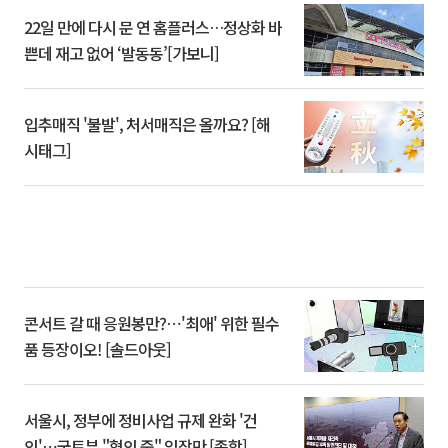
22일 만에 다시 문 연 홈플러스…정상화 바
쁜데 재고 없어 ‘발동동’[가보니]
입추매직 '불발', 처서매직은 올까요? [해
시태그]
콘서트 갈 때 응원봉만?⋯'최애' 위한 필수
품 등장이오! [솔드아웃]
서울시, 정부에 정비사업 규제 완화 '건
의'⋯국토부 "협의 중" 입장만 [종합]