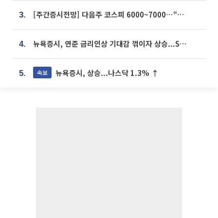
[주간증시전망] 다음주 코스피 6000~7000⋯“外人 수급은 정책이 변수”
3.
뉴욕증시, 연준 금리인상 기대감 꺾이자 상승...S&P500 사상 최고치 [종합]
4.
뉴욕증시, 상승...나스닥 1.3% ↑
속보
5.