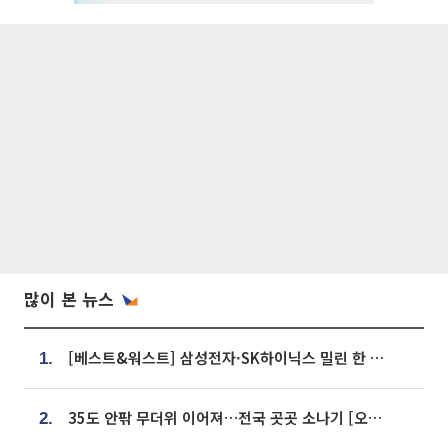
많이 본 뉴스
[베스트&워스트] 삼성전자·SK하이닉스 밀린 한 주…상상인증권은 85% 급등
1.
35도 안팎 무더위 이어져…전국 곳곳 소나기 [오늘 날씨]
2.