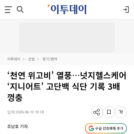
이투데이
산업
중기/벤처
‘천연 위고비’ 열풍…넛지헬스케어
‘지니어트’ 고단백 식단 기록 3배
껑충
입력 2026-06-12 10:18
조남호 기자
구글 선호매체 추가