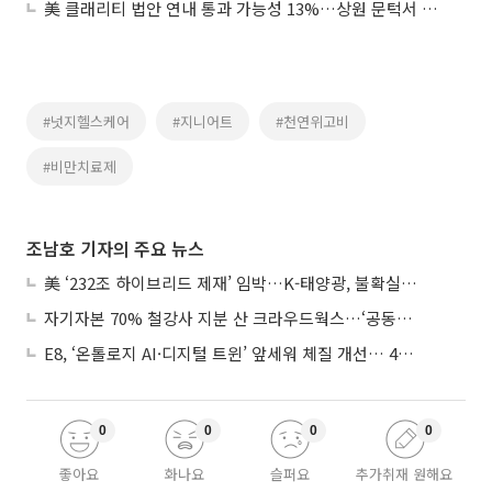
美 클래리티 법안 연내 통과 가능성 13%…상원 문턱서 제동
#넛지헬스케어
#지니어트
#천연위고비
#비만치료제
조남호 기자의 주요 뉴스
美 ‘232조 하이브리드 제재’ 임박…K-태양광, 불확실성 털고 날개 다나
자기자본 70% 철강사 지분 산 크라우드웍스…‘공동경영’으로 AI 시너지 낼까
E8, ‘온톨로지 AI·디지털 트윈’ 앞세워 체질 개선… 4분기 흑자전환 총력
0
0
0
0
좋아요
화나요
슬퍼요
추가취재 원해요