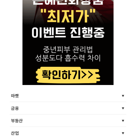
마켓
금융
부동산
산업