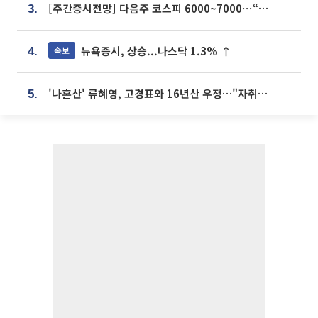
[주간증시전망] 다음주 코스피 6000~7000⋯“外人 수급은 정책이 변수”
3.
뉴욕증시, 상승...나스닥 1.3% ↑
속보
4.
'나혼산' 류혜영, 고경표와 16년산 우정…"자취방서 부모님과 마주쳐"
5.