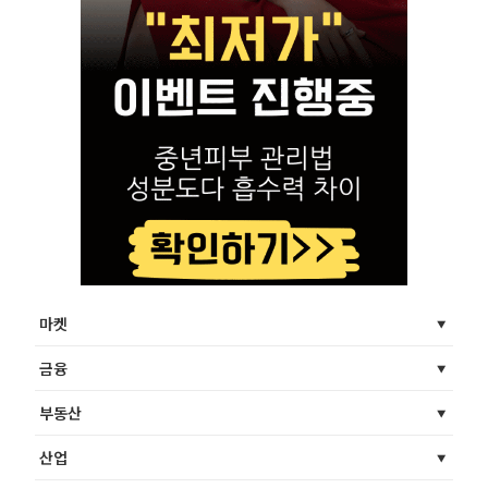
마켓
금융
부동산
산업