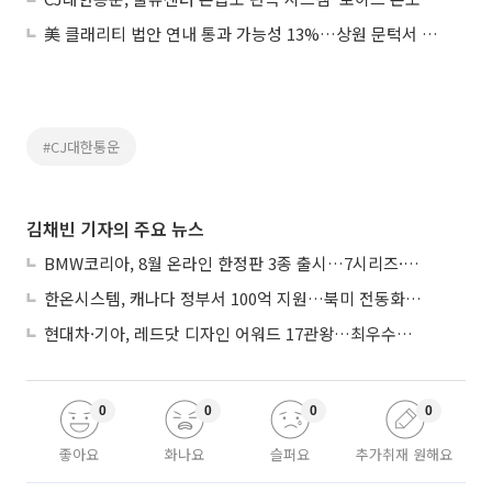
美 클래리티 법안 연내 통과 가능성 13%…상원 문턱서 제동
#CJ대한통운
김채빈 기자의 주요 뉴스
BMW코리아, 8월 온라인 한정판 3종 출시…7시리즈·X7·M340i 투어링
한온시스템, 캐나다 정부서 100억 지원…북미 전동화 시장 가속
현대차·기아, 레드닷 디자인 어워드 17관왕…최우수상 2개 수상
0
0
0
0
좋아요
화나요
슬퍼요
추가취재 원해요