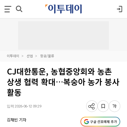
이투데이
산업
항공/물류
CJ대한통운, 농협중앙회와 농촌
상생 협력 확대…복숭아 농가 봉사
활동
입력 2026-06-12 09:29
김채빈 기자
구글 선호매체 추가