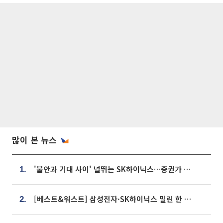
많이 본 뉴스
'불안과 기대 사이' 널뛰는 SK하이닉스…증권가 "HBM4·LTA 기반 펀터멘털 견고"
1.
[베스트&워스트] 삼성전자·SK하이닉스 밀린 한 주…상상인증권은 85% 급등
2.