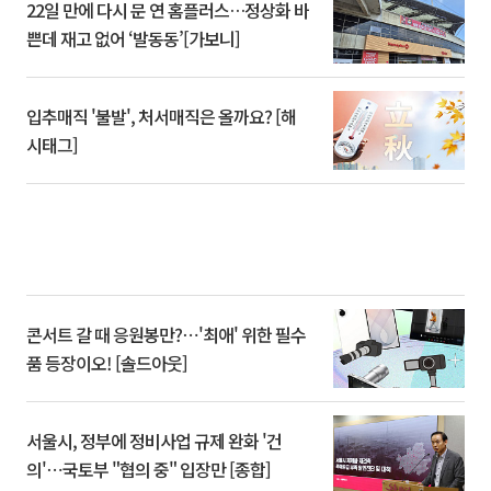
22일 만에 다시 문 연 홈플러스…정상화 바
쁜데 재고 없어 ‘발동동’[가보니]
입추매직 '불발', 처서매직은 올까요? [해
시태그]
콘서트 갈 때 응원봉만?⋯'최애' 위한 필수
품 등장이오! [솔드아웃]
서울시, 정부에 정비사업 규제 완화 '건
의'⋯국토부 "협의 중" 입장만 [종합]