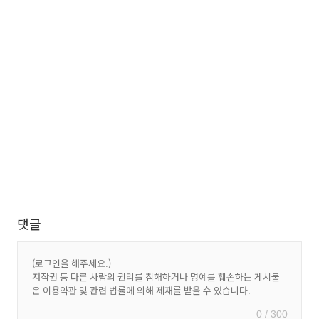
댓글
0 / 300