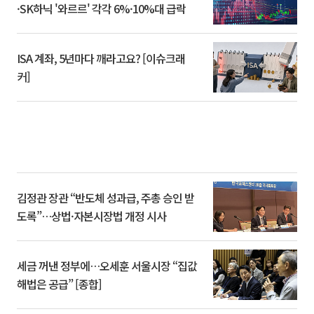
·SK하닉 '와르르' 각각 6%·10%대 급락
ISA 계좌, 5년마다 깨라고요? [이슈크래
커]
김정관 장관 “반도체 성과급, 주총 승인 받
도록”…상법·자본시장법 개정 시사
세금 꺼낸 정부에…오세훈 서울시장 “집값
해법은 공급” [종합]