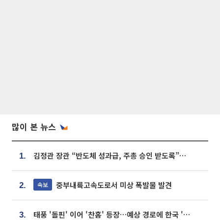
많이 본 뉴스
김정관 장관 “반도체 성과급, 주총 승인 받도록”…상법·자본시장법 개정 시사
1.
중부내륙고속도로서 미상 폭발물 발견
속보
2.
태풍 '돌핀' 이어 '찬홈' 등장…예상 경로에 한국 '한숨'
3.