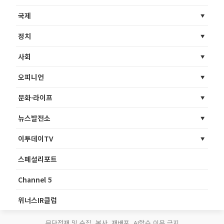
국제
정치
사회
오피니언
문화·라이프
뉴스발전소
이투데이TV
스페셜리포트
Channel 5
위너스IR클럽
무단전재 및 수집, 복사, 재배포, AI학습 이용 금지