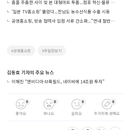
홈플 주춤한 사이 빛 본 대형마트 투톱...점포 혁신·물류 자동화 가속도
'일본 TV홈쇼핑' 뚫었다...전남도 농수산식품 수출 시동
공영홈쇼핑, 방송 협력사 입점 서류 간소화..."연내 절반으로 감축"
#공영홈쇼핑
#주말장보기
김동효 기자의 주요 뉴스
이해진 “엔비디아·브룩필드, 네이버에 14조원 투자”
0
0
0
0
좋아요
화나요
슬퍼요
추가취재 원해요