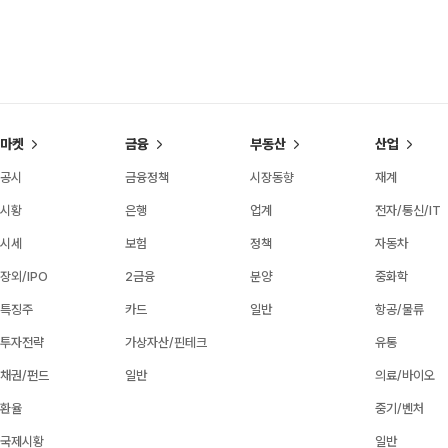
마켓
금융
부동산
산업
공시
금융정책
시장동향
재계
시황
은행
업계
전자/통신/IT
시세
보험
정책
자동차
장외/IPO
2금융
분양
중화학
특징주
카드
일반
항공/물류
투자전략
가상자산/핀테크
유통
채권/펀드
일반
의료/바이오
환율
중기/벤처
국제시황
일반