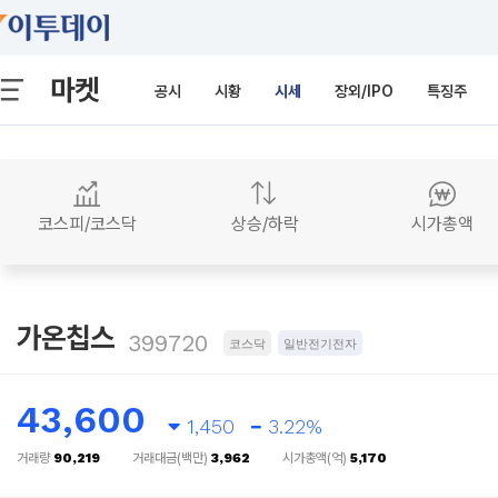
마켓
공시
시황
시세
장외/IPO
특징주
코스피/코스닥
상승/하락
시가총액
가온칩스
399720
코스닥
일반전기전자
43,600
1,450
3.22%
거래량
90,219
거래대금(백만)
3,962
시가총액(억)
5,170