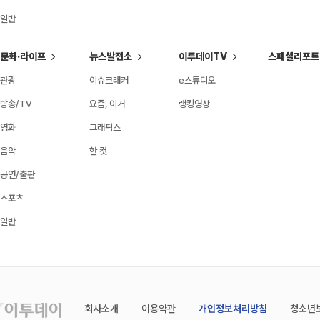
일반
문화·라이프
뉴스발전소
이투데이TV
스페셜리포트
관광
이슈크래커
e스튜디오
방송/TV
요즘, 이거
랭킹영상
영화
그래픽스
음악
한 컷
공연/출판
스포츠
일반
회사소개
이용약관
개인정보처리방침
청소년