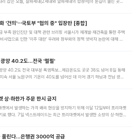
'가 자리 잡은 오늘, 잘파세대(Z세대와 알파세대의 합성어)의 눈길이 쏠린 곳은
리는 공연장. 응원봉만큼이나 눈에 띄는 게 있습니다. 공연이 시작되기
 '건의'⋯국토부 "협의 중" 입장만 [종합]
급 부족 원인진단 및 대책 관련 브리핑 서울시가 재개발·재건축을 통한 주택
비사업으로 인한 '이주 대란' 우려와 정부와의 정책 엇박자 논란에 대해 정
실장은 2031년까지 31만 가구 착공 목표에 차질이 없다는 입장이나,
·광양 40.2도…전국 '펄펄'
·광양 40.2도 전국 대부분 폭염특보…체감온도도 곳곳 38도 넘어 8일 동해
지속 서울 노원구의 기온이 40도를 넘어선 데 이어 경기 하남과 전남 광양
. 전국 대부분 지역에 폭염특보가 내려진 가운데 곳곳에서 39~40도 안팎
켓 상·하한가 주문 한시 금지
마켓에서 발생하는 가격 왜곡 현상을 방지하기 위해 이달 12일부터 프리마켓
기로 했다. 7일 넥스트레이드는 최근 프리마켓에서 발생한 소량의 상·하한
, 주문 오류로 인한 가격 급등락을 최소화하기 위한 비상 대응방안을 발표
 풀린다…은행권 3000억 공급