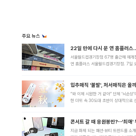
주요 뉴스
22일 만에 다시 문 연 홈플러스
서울월드컵경기장점 67명 출근해 재개점 
연 홈플러스 서울월드컵경기장점. 7일 
우유, 과일 같은 신선식품이 차근차근 자
입추매직 '불발', 처서매직은 올
“와 이제 시원한 거 같아” 단체 ‘뇌손상
한 더위 속 30도대 초반이 상대적으로
지역에 있었습니다. 7월 말에는 서풍과
콘서트 갈 때 응원봉만?⋯'최애'
지금 화제 되는 패션·뷰티 트렌드를 소개