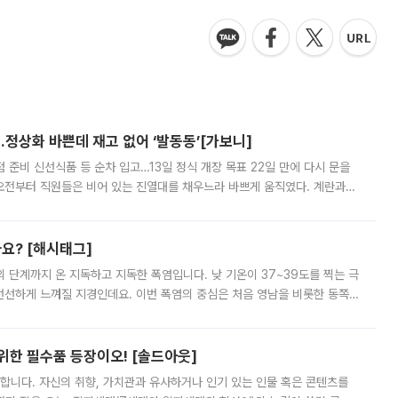
…정상화 바쁜데 재고 없어 ‘발동동’[가보니]
준비 신선식품 등 순차 입고…13일 정식 개장 목표 22일 만에 다시 문을
오전부터 직원들은 비어 있는 진열대를 채우느라 바쁘게 움직였다. 계란과
리를 잡기 시작했지만, 매장 곳곳엔 여전히 텅 빈 매대가 먼저 눈에 들어왔
까요? [해시태그]
’의 단계까지 온 지독하고 지독한 폭염입니다. 낮 기온이 37~39도를 찍는 극
 선선하게 느껴질 지경인데요. 이번 폭염의 중심은 처음 영남을 비롯한 동쪽
 북서풍이 산맥을 넘어 영남 쪽으로 내려오면서 뜨겁고 건조해졌는데요.
 위한 필수품 등장이오! [솔드아웃]
합니다. 자신의 취향, 가치관과 유사하거나 인기 있는 인물 혹은 콘텐츠를