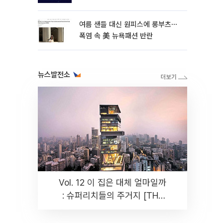
여름 샌들 대신 원피스에 롱부츠⋯
폭염 속 美 뉴욕패션 반란
뉴스발전소
Vol. 12 이 집은 대체 얼마일까
: 슈퍼리치들의 주거지 [THE
RARE]