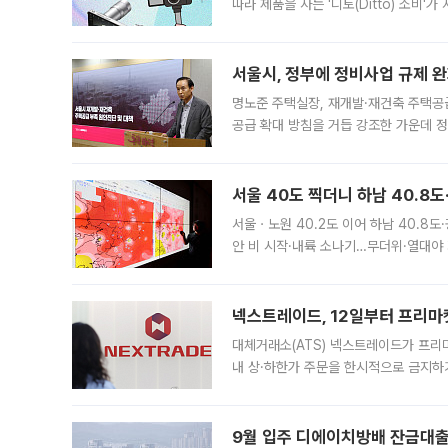
따라 제품을 사는 '디토(Ditto) 소비
어디일까요? 아이돌 콘서트 시작을 기다
서울시, 정부에 정비사업 규제 완화
명노준 주택실장, 재개발·재건축 주택공
공급 확대 방침을 거듭 강조한 가운데 정
면 반박하고 나섰다. 명노준 서울시 주택
서울 40도 찍더니 하남 40.8도
서울ㆍ노원 40.2도 이어 하남 40.8도
안 비 시작·내륙 소나기…무더위·열대야 
에서도 40도를 웃도는 기온이 관측됐다
의 극심한
넥스트레이드, 12일부터 프리마
대체거래소(ATS) 넥스트레이드가 프리
내 상·하한가 주문을 한시적으로 금지하
가 체결 사례와 관련해 설명자료를 내고
9월 입주 디에이치방배 잔금대출