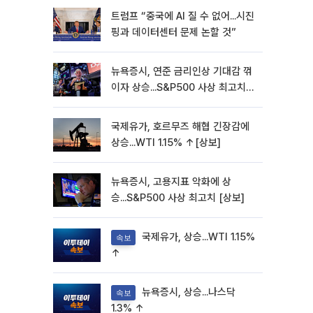
트럼프 “중국에 AI 질 수 없어...시진
핑과 데이터센터 문제 논할 것”
뉴욕증시, 연준 금리인상 기대감 꺾
이자 상승...S&P500 사상 최고치
[종합]
국제유가, 호르무즈 해협 긴장감에
상승...WTI 1.15% ↑[상보]
뉴욕증시, 고용지표 악화에 상
승...S&P500 사상 최고치 [상보]
국제유가, 상승...WTI 1.15%
속보
↑
뉴욕증시, 상승...나스닥
속보
1.3% ↑