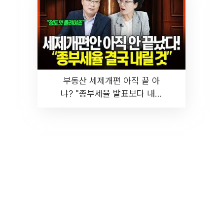
부동산 세제개편 아직 끝 아
냐? "종부세율 발표보다 내릴
것" 장기거주·양도세 전망 I 집
땅지성 I 김인만, 진미윤