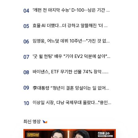
'개편 전 마지막 수능' D-100⋯남은 기간 성적 올릴 전략은
04
효율·AI 더했다…더 강하고 알뜰해진 ‘더 뉴 그랜저 하이브리드’ [ET의 모빌리티]
05
임영웅, 어느덧 데뷔 10주년⋯"가진 것 없던 시절, 내 앞엔 20명의 팬뿐"
06
'굿 윌 헌팅' 배우 "기아 EV2 덕분에 살아"…교통사고 후 안전성 극찬
07
바이낸스, ETF 무기한 선물 74% 장악…한국 레버리지 ETF 거래 급증 [e가상자산]
08
09
李대통령 “청년이 결혼 망설이는 일 없어야...제도상 불이익 조사”
이상일 시장, 다낭 국제무대 올랐다…"용인, 세계 최대 반도체 도시 된다"
10
최신 영상