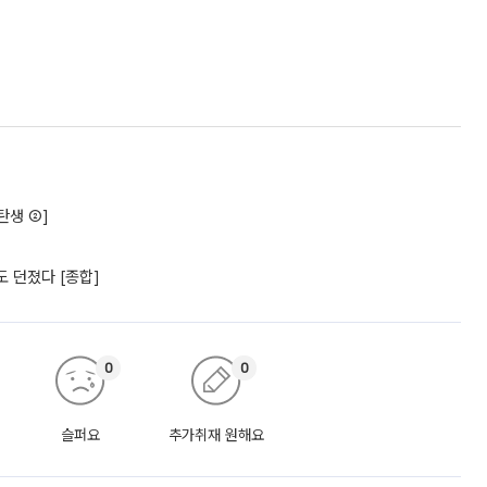
탄생 ②]
 던졌다 [종합]
0
0
슬퍼요
추가취재 원해요