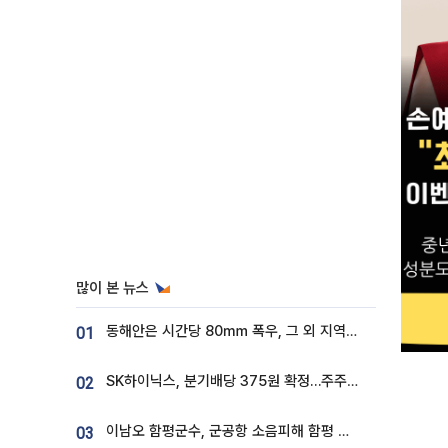
많이 본 뉴스
동해안은 시간당 80㎜ 폭우, 그 외 지역은 폭염…‘극과 극 날씨’
01
SK하이닉스, 분기배당 375원 확정…주주환원책 9월로 앞당겨 발표
02
이남오 함평군수, 군공항 소음피해 함평 보상 요구
03