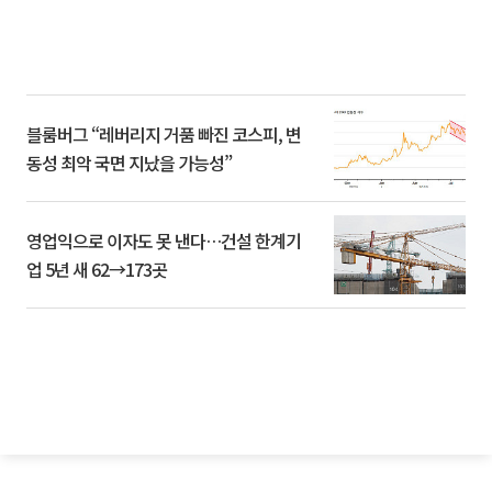
블룸버그 “레버리지 거품 빠진 코스피, 변
동성 최악 국면 지났을 가능성”
영업익으로 이자도 못 낸다…건설 한계기
업 5년 새 62→173곳