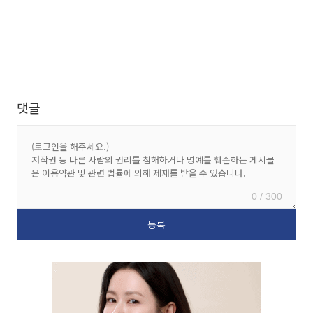
댓글
0 / 300