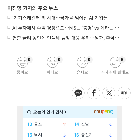
이진영 기자의 주요 뉴스
‘기가스케일러’의 시대…국가를 넘어선 AI 기업들
AI 투자에서 수익 경쟁으로⋯MS는 ‘증명’ vs 메타는 ‘숙제’
연준 금리 동결에 인플레 늦장 대응 우려…월가, 주식도 채권도 던졌다
0
0
0
0
좋아요
화나요
슬퍼요
추가취재 원해요