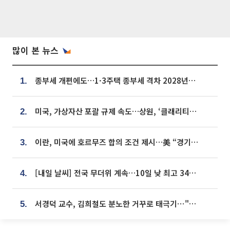
많이 본 뉴스
종부세 개편에도…1·3주택 종부세 격차 2028년부터 확대
1.
미국, 가상자산 포괄 규제 속도…상원, ‘클래리티법’ 9월 절차투표 추진
2.
이란, 미국에 호르무즈 합의 조건 제시…美 “경기 아직 안 끝나” [종합]
3.
[내일 날씨] 전국 무더위 계속…10일 낮 최고 34도 육박
4.
서경덕 교수, 김희철도 분노한 거꾸로 태극기⋯"엉터리는 아냐, 아쉬울 뿐"
5.