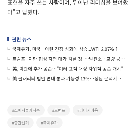
표현을 자주 쓰는 사람이며, 뛰어난 리더십을 보여왔
다”고 답했다.
관련 뉴스
국제유가, 미국ㆍ이란 긴장 심화에 상승...WTI 2.07%↑
트럼프 “이란 협상 지연 대가 치를 것”⋯발전소ㆍ교량 공습 검토
美, 이란에 추가 공습…“여러 표적 대상 자위적 공습 개시”
美 클래리티 법안 연내 통과 가능성 13%…상원 문턱서 제동
#소비자물가지수
#트럼프
#에너지비용
#중간선거
#국제유가