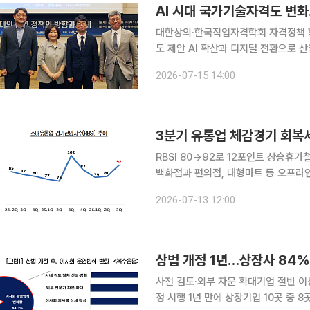
AI 시대 국가기술자격도 변
대한상의·한국직업자격학회 자격정책 학술
도 제안 AI 확산과 디지털 전환으로 산업 환경이 빠르게 변화하는 가운데 국가기술자격도 단순한 자
격증 취득 중심에서 벗어나 실제 직무
2026-07-15 14:00
존 자격에 신기술 역량을 추가 인증하는
3분기 유통업 체감경기 회복세
RBSI 80→92로 12포인트 상승휴가철·외국인 관광
백화점과 편의점, 대형마트 등 오프라
휴가철과 추석 특수, 외국인 관광객 증가에 대한
2026-07-13 12:00
유통업체 500개사를 대상으로 실시한 
상법 개정 1년…상장사 84%
사전 검토·외부 자문 확대기업 절반 이상 “소송 우려 커져” 이사
정 시행 1년 만에 상장기업 10곳 중