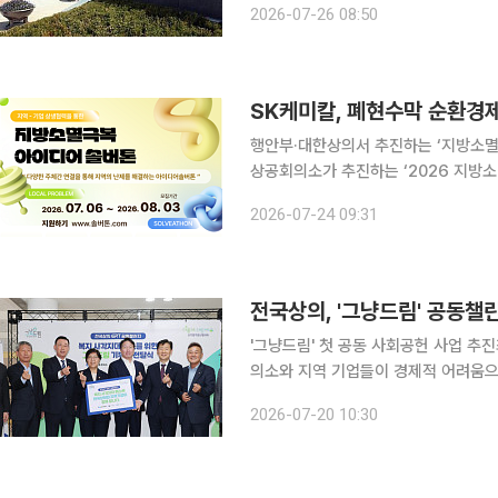
2026-07-26 08:50
부총리 17:00 공급망 구
SK케미칼, 폐현수막 순환경제
행안부·대한상의서 추진하는 ‘지방소멸극복 아이디어 솔
상공회의소가 추진하는 ‘2026 지방
전처리와 자원화까지 연결하는 전국 단
2026-07-24 09:31
지방소멸극복 아이디어 솔버톤은 정부와
전국상의, '그냥드림' 공동
'그냥드림' 첫 공동 사회공헌 사업 추진최태원·
의소와 지역 기업들이 경제적 어려움으
지원하기 위해 힘을 모았다. 대한상공회의소 신기업가정신협의회(ERT)는 20일 경기 화성시나래울
2026-07-20 10:30
종합사회복지관 내 '그냥드림 온(溫)