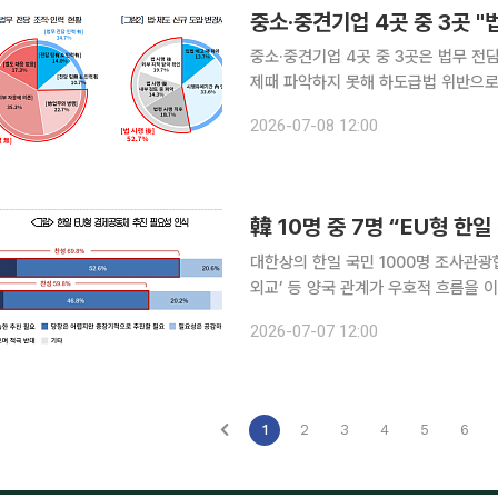
중소·중견기업 4곳 중 3곳 "
중소·중견기업 4곳 중 3곳은 법무 전
제때 파악하지 못해 하도급법 위반으로
규제에 대응하는 사례도 적지 않았다. 8일 대한상공회의소가 중소·중견기업 300개사를 대상으로
2026-07-08 12:00
실시한 '중소·중견기업 법·제도 대응역
韓 10명 중 7명 “EU형 
대한상의 한일 국민 1000명 조사관광협력도 韓 77%·
외교’ 등 양국 관계가 우호적 흐름을 
론도 양국에서 확산하는 것으로 나타났다. 특히 한국 국민 10명 중 7명은 한일 양국이
2026-07-07 12:00
(EU)과 같은 경제공동체를 추진해야 
1
2
3
4
5
6