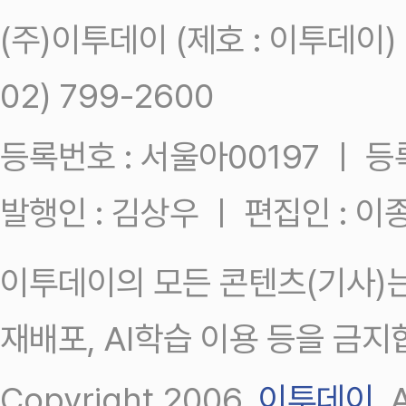
(주)이투데이 (제호 : 이투데이
02) 799-2600
등록번호 : 서울아00197 ㅣ 등록일
발행인 : 김상우 ㅣ 편집인 : 
이투데이의 모든 콘텐츠(기사)는
재배포, AI학습 이용 등을 금지
Copyright 2006.
이투데이
.