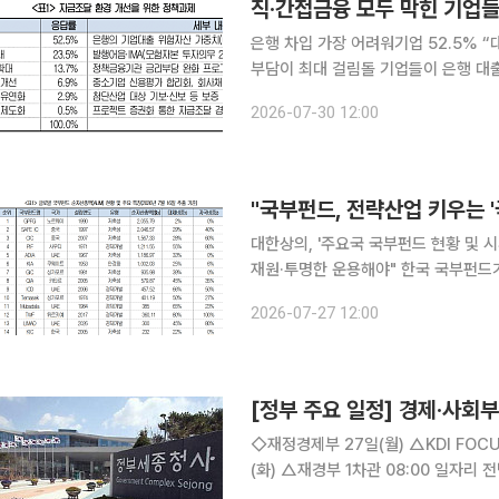
직·간접금융 모두 막힌 기업
은행 차입 가장 어려워기업 52.5% “
부담이 최대 걸림돌 기업들이 은행 대출부터 회사채·주식 발행까지 직·간접금융 전반에서 자금 조달
에 어려움을 겪는 것으로 나타났다. 기
2026-07-30 12:00
업대출 위험가중치 완화를 꼽았다. 증
"국부펀드, 전략산업 키우는 
대한상의, '주요국 국부펀드 현황 및 
재원·투명한 운용해야" 한국 국부펀드가 자산을 굴리고 '쌓는' 역할을 넘어 전략산업과 공급망을 '키
우는' 역할을 갖춰야 한다는 제언이 나
2026-07-27 12:00
단전략산업과 공급망을 선점하는 국가
[정부 주요 일정] 경제·사회부처
◇재정경제부 27일(월) △KDI FOCUS ‘재생에너지의 효과적 보급 확대를 위한 정책과제’ 28일
(화) △재경부 1차관 08:00 일자리 전담반(TF)(비공개), 10:00 국무회의(서울청사) △일자리 전담
반(TF) 개최 △「관광진흥법 시행령」 개정 △2025년 인구주택총조사(전수) 결과 29일(수) △경제