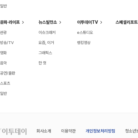
일반
문화·라이프
뉴스발전소
이투데이TV
스페셜리포트
관광
이슈크래커
e스튜디오
방송/TV
요즘, 이거
랭킹영상
영화
그래픽스
음악
한 컷
공연/출판
스포츠
일반
회사소개
이용약관
개인정보처리방침
청소년