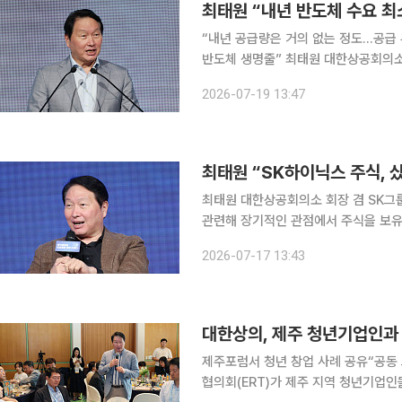
최태원 “내년 반도체 수요 최
“내년 공급량은 거의 없는 정도…공급 
반도체 생명줄” 최태원 대한상공회의소 회장이 내년 글로벌 반도체 시장의 공급 부족이 올해보다 심
화할 것으로 보고 반도체 수요 급증에
2026-07-19 13:47
했다. 최 회장은 최근 제주에서 열
최태원 “SK하이닉스 주식, 
최태원 대한상공회의소 회장 겸 SK그
관련해 장기적인 관점에서 주식을 보유하는 것이 바람
성장 전략으로는 미국과 중국의 경쟁을
2026-07-17 13:43
대한상의, 제주 청년기업인과
제주포럼서 청년 창업 사례 공유“공동 브랜딩·전국 판
협의회(ERT)가 제주 지역 청년기업인