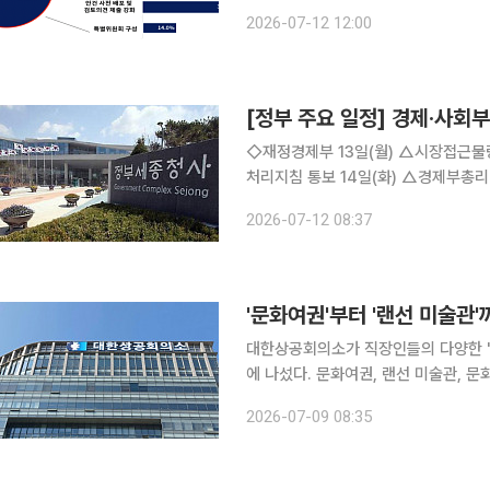
은 법무 검토와 외부 자문을 강화하는 한편
2026-07-12 12:00
의소는 상장기업 300개사를 대상으로 
[정부 주요 일정] 경제·사회부처
◇재정경제부 13일(월) △시장접근물량 증량에 관한 규칙 개정 △폭염 및 호우 관련 공공계약 업무
처리지침 통보 14일(화) △경제부총리 10:00 국무회의(청와대) 15일(수) △재경부 2차관 16:30
차관회의(서울청사) △2026년 6월 
2026-07-12 08:37
경제동향 △민생안정지원단, 민생물가
'문화여권'부터 '랜선 미술관
대한상공회의소가 직장인들의 다양한 '문
에 나섰다. 문화여권, 랜선 미술관, 
례로 선정됐다. 9일 대한상의에 따르면 지난 5월 한 달간 소통플랫폼 '소플'을 통해 진행한 '문날 자
2026-07-09 08:35
랑대회'에 560건의 실제 사례가 접수