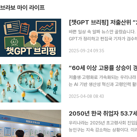
브라보 마이 라이프
[챗GPT 브리핑] 저출산위 “
바쁜 일상 속 알짜 뉴스만 골랐습니다.
GPT가 정리하고 편집국 기자가 검수해 전해드립니다. ◆저출산위 “2
주형환 대통령 직속 저출산고령사회위원
2025-09-24 09:35
어설 수 있다”며 23일 경고했다. 대
“60세 이상 고용률 상승이 
저출생·고령화로 가속화되는 우리나라 
는 AI 기반 생산성 혁신과 고령인력 
주장이 제기됐다. 대한상공회의소(회장 
2025-04-08 08:43
고령화 적응 전략’ 보고서에서 “우리나
2050년 한국 취업자 53.7세
우리나라는 2025년 초고령사회 진입
능인구는 지속 감소하는 상황이다. 이