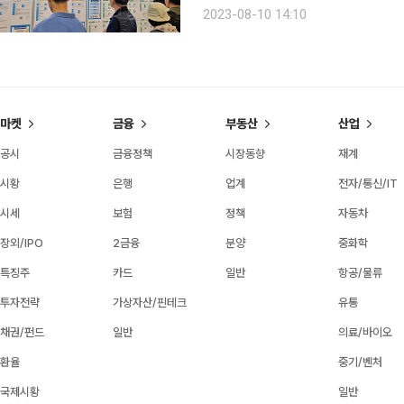
국내 고용시장에도 변화를 가져올 것으
2023-08-10 14:10
인구구조가 국내 경제에 미치는 영향 
마켓
금융
부동산
산업
공시
금융정책
시장동향
재계
시황
은행
업계
전자/통신/IT
시세
보험
정책
자동차
장외/IPO
2금융
분양
중화학
특징주
카드
일반
항공/물류
투자전략
가상자산/핀테크
유통
채권/펀드
일반
의료/바이오
환율
중기/벤처
국제시황
일반