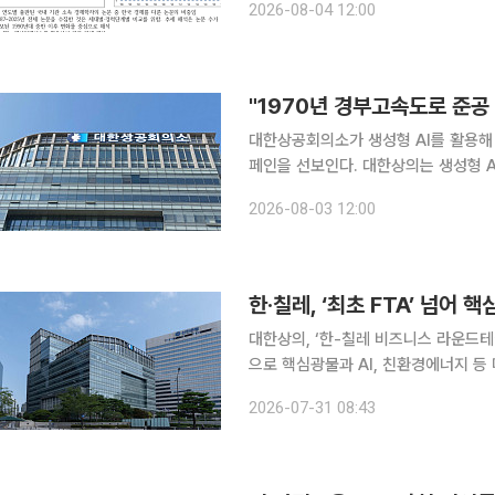
2026-08-04 12:00
주장이 나온다. 대한상공회의
"1970년 경부고속도로 준공
대한상공회의소가 생성형 AI를 활용해
페인을 선보인다. 대한상의는 생성형 AI 기술을 활용해 사용자가 대한민국 경제성장의 역사적 현장
속으로 직접 들어가 보는 인터랙티브 캠
2026-08-03 12:00
혔다. 4일부터 진행되는 이번 캠페
한·칠레, ‘최초 FTA’ 넘어 
대한상의, ‘한-칠레 비즈니스 라운드테이블’ 개최 한국과 칠레 경제계가 자유
으로 핵심광물과 AI, 친환경에너지 등 미래산업 협
업협회와 공동으로 30일(현지시간) 
2026-07-31 08:43
다고 31일 밝혔다. 이재명 대통령의 