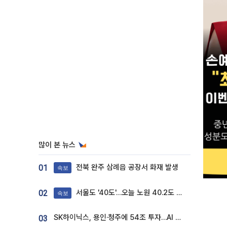
많이 본 뉴스
전북 완주 삼례읍 공장서 화재 발생
01
속보
서울도 '40도'…오늘 노원 40.2도 기록
02
속보
SK하이닉스, 용인·청주에 54조 투자…AI 메모리 생산기지 키운다
03