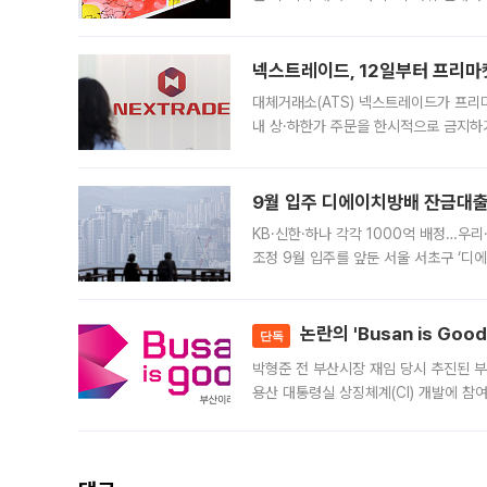
에서도 40도를 웃도는 기온이 관측됐다
의 극심한
넥스트레이드, 12일부터 프리마
대체거래소(ATS) 넥스트레이드가 프리
내 상·하한가 주문을 한시적으로 금지하
가 체결 사례와 관련해 설명자료를 내고
9월 입주 디에이치방배 잔금대출
KB·신한·하나 각각 1000억 배정…우
조정 9월 입주를 앞둔 서울 서초구 ‘디
은행과 NH농협은행도 대출 취급을 검토
민은행
논란의 'Busan is Go
단독
박형준 전 부산시장 재임 당시 추진된 부산
용산 대통령실 상징체계(CI) 개발에 참
도시브랜드 사업이 공개 이후 시민 공감