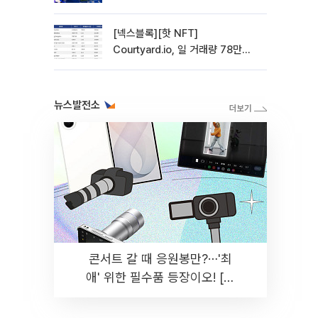
관망 장세 고착
[넥스블록][핫 NFT]
Courtyard.io, 일 거래량 78만
5312달러… 바닥가 0.56달러
뉴스발전소
콘서트 갈 때 응원봉만?⋯'최
애' 위한 필수품 등장이오! [솔
드아웃]