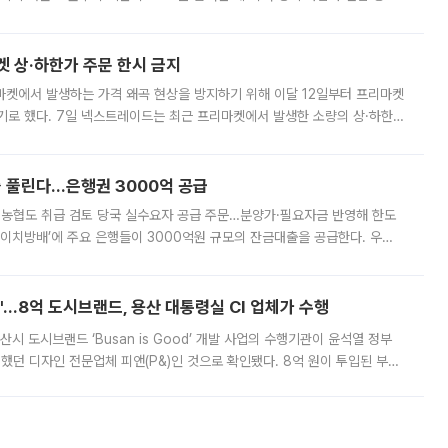
. 전국 대부분 지역에 폭염특보가 내려진 가운데 곳곳에서 39~40도 안팎
켓 상·하한가 주문 한시 금지
마켓에서 발생하는 가격 왜곡 현상을 방지하기 위해 이달 12일부터 프리마켓
기로 했다. 7일 넥스트레이드는 최근 프리마켓에서 발생한 소량의 상·하한
, 주문 오류로 인한 가격 급등락을 최소화하기 위한 비상 대응방안을 발표
 풀린다…은행권 3000억 공급
리·농협도 취급 검토 당국 실수요자 공급 주문…분양가·필요자금 반영해 한도
에이치방배’에 주요 은행들이 3000억원 규모의 잔금대출을 공급한다. 우리
하고 있어 향후 공급 규모가 늘어날 전망이다. 7일 금융권에 따르면 KB국
od'…8억 도시브랜드, 용산 대통령실 CI 업체가 수행
시 도시브랜드 ‘Busan is Good’ 개발 사업의 수행기관이 윤석열 정부
여했던 디자인 전문업체 피앤(P&)인 것으로 확인됐다. 8억 원이 투입된 부산
 부족과 디자인 정체성 논란에 휩싸였던 만큼, 사업 선정 과정과 결과물에