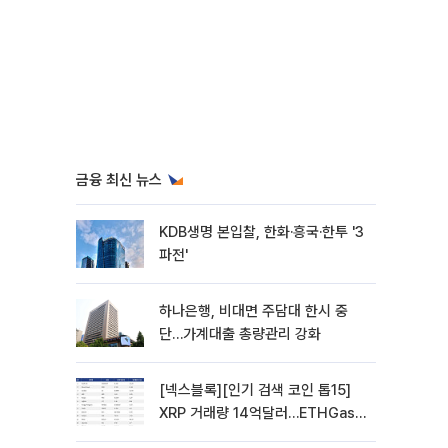
금융 최신 뉴스
KDB생명 본입찰, 한화·흥국·한투 '3
파전'
하나은행, 비대면 주담대 한시 중
단…가계대출 총량관리 강화
[넥스블록][인기 검색 코인 톱15]
XRP 거래량 14억달러…ETHGas
급등·Bless 급락…고변동 알트 부각