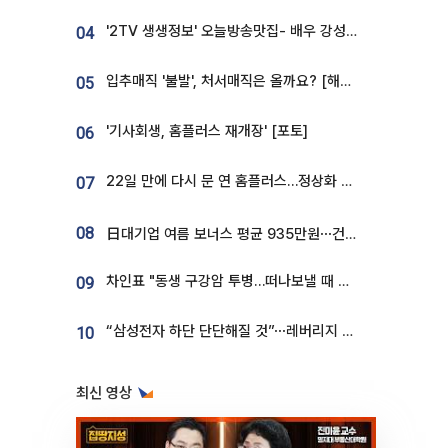
'2TV 생생정보' 오늘방송맛집- 배우 강성진 단골! 쌀국수ㆍ푸팟퐁 커리 맛집 '블○○○'
04
입추매직 '불발', 처서매직은 올까요? [해시태그]
05
'기사회생, 홈플러스 재개장' [포토]
06
22일 만에 다시 문 연 홈플러스…정상화 바쁜데 재고 없어 ‘발동동’[가보니]
07
08
日대기업 여름 보너스 평균 935만원⋯건설회사 1800만 넘어
차인표 "동생 구강암 투병…떠나보낼 때 가장 힘들었다”
09
“삼성전자 하단 단단해질 것”⋯레버리지 규제에 쏠림 완화 [찐코노미]
10
최신 영상