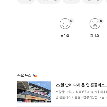
0
0
좋아요
화나요
주요 뉴스
22일 만에 다시 문 연 홈플러스
서울월드컵경기장점 67명 출근해 재개점 
연 홈플러스 서울월드컵경기장점. 7일 
우유, 과일 같은 신선식품이 차근차근 자