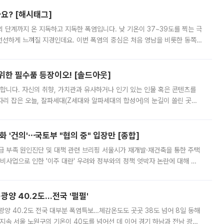
까요? [해시태그]
’의 단계까지 온 지독하고 지독한 폭염입니다. 낮 기온이 37~39도를 찍는 극
 선선하게 느껴질 지경인데요. 이번 폭염의 중심은 처음 영남을 비롯한 동쪽
 북서풍이 산맥을 넘어 영남 쪽으로 내려오면서 뜨겁고 건조해졌는데요.
 위한 필수품 등장이오! [솔드아웃]
합니다. 자신의 취향, 가치관과 유사하거나 인기 있는 인물 혹은 콘텐츠를
'가 자리 잡은 오늘, 잘파세대(Z세대와 알파세대의 합성어)의 눈길이 쏠린 곳은
리는 공연장. 응원봉만큼이나 눈에 띄는 게 있습니다. 공연이 시작되기
 '건의'⋯국토부 "협의 중" 입장만 [종합]
급 부족 원인진단 및 대책 관련 브리핑 서울시가 재개발·재건축을 통한 주택
비사업으로 인한 '이주 대란' 우려와 정부와의 정책 엇박자 논란에 대해 정
실장은 2031년까지 31만 가구 착공 목표에 차질이 없다는 입장이나,
·광양 40.2도…전국 '펄펄'
·광양 40.2도 전국 대부분 폭염특보…체감온도도 곳곳 38도 넘어 8일 동해
지속 서울 노원구의 기온이 40도를 넘어선 데 이어 경기 하남과 전남 광양