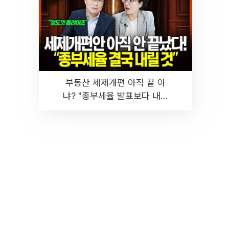
부동산 세제개편 아직 끝 아
냐? "종부세율 발표보다 내릴
것" 장기거주·양도세 전망 I 집
땅지성 I 김인만, 진미윤