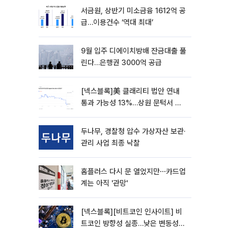
서금원, 상반기 미소금융 1612억 공
급…이용건수 ‘역대 최대’
9월 입주 디에이치방배 잔금대출 풀
린다…은행권 3000억 공급
[넥스블록]美 클래리티 법안 연내
통과 가능성 13%…상원 문턱서 제
동
두나무, 경찰청 압수 가상자산 보관·
관리 사업 최종 낙찰
홈플러스 다시 문 열었지만⋯카드업
계는 아직 '관망'
[넥스블록][비트코인 인사이트] 비
트코인 방향성 실종…낮은 변동성에