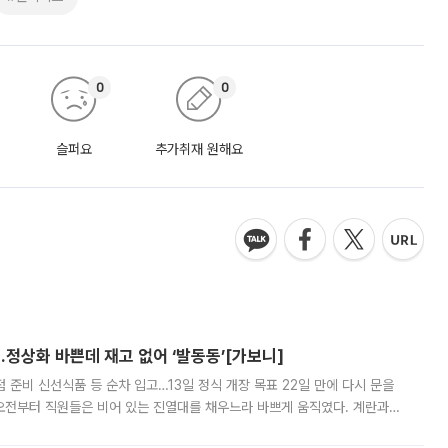
0
0
슬퍼요
추가취재 원해요
…정상화 바쁜데 재고 없어 ‘발동동’[가보니]
준비 신선식품 등 순차 입고…13일 정식 개장 목표 22일 만에 다시 문을
오전부터 직원들은 비어 있는 진열대를 채우느라 바쁘게 움직였다. 계란과
리를 잡기 시작했지만, 매장 곳곳엔 여전히 텅 빈 매대가 먼저 눈에 들어왔