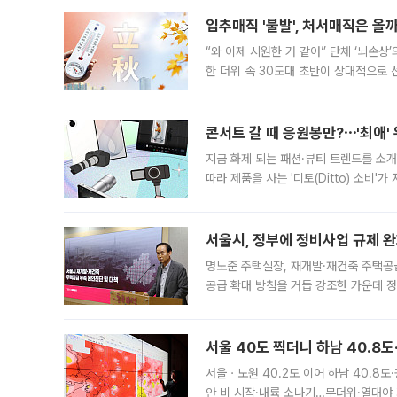
입추매직 '불발', 처서매직은 올
“와 이제 시원한 거 같아” 단체 ‘뇌손상
한 더위 속 30도대 초반이 상대적으로
지역에 있었습니다. 7월 말에는 서풍과
콘서트 갈 때 응원봉만?⋯'최애'
지금 화제 되는 패션·뷰티 트렌드를 소개
따라 제품을 사는 '디토(Ditto) 소비
어디일까요? 아이돌 콘서트 시작을 기다
서울시, 정부에 정비사업 규제 완화
명노준 주택실장, 재개발·재건축 주택공
공급 확대 방침을 거듭 강조한 가운데 정
면 반박하고 나섰다. 명노준 서울시 주택
서울 40도 찍더니 하남 40.8도
서울ㆍ노원 40.2도 이어 하남 40.8도
안 비 시작·내륙 소나기…무더위·열대야 