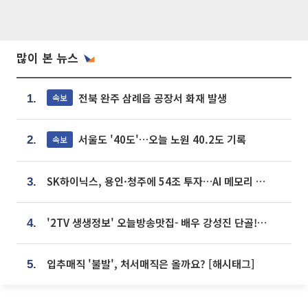
많이 본 뉴스
전북 완주 삼례읍 공장서 화재 발생
속보
1.
서울도 '40도'…오늘 노원 40.2도 기록
속보
2.
SK하이닉스, 용인·청주에 54조 투자…AI 메모리 생산기지 키운다
3.
'2TV 생생정보' 오늘방송맛집- 배우 강성진 단골! 쌀국수ㆍ푸팟퐁 커리 맛집 '블○○○'
4.
입추매직 '불발', 처서매직은 올까요? [해시태그]
5.