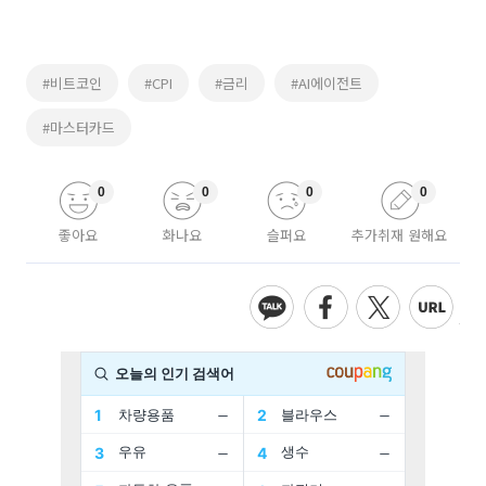
#비트코인
#CPI
#금리
#AI에이전트
#마스터카드
0
0
0
0
좋아요
화나요
슬퍼요
추가취재 원해요