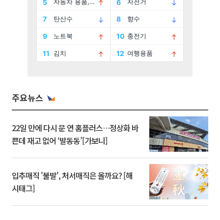
주요뉴스
22일 만에 다시 문 연 홈플러스…정상화 바
쁜데 재고 없어 ‘발동동’[가보니]
입추매직 '불발', 처서매직은 올까요? [해
시태그]