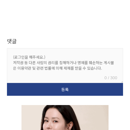
댓글
0 / 300