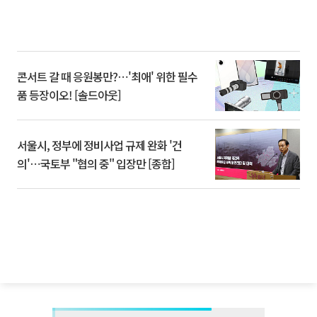
콘서트 갈 때 응원봉만?⋯'최애' 위한 필수
품 등장이오! [솔드아웃]
서울시, 정부에 정비사업 규제 완화 '건
의'⋯국토부 "협의 중" 입장만 [종합]