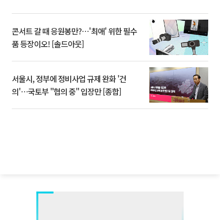
콘서트 갈 때 응원봉만?⋯'최애' 위한 필수
품 등장이오! [솔드아웃]
서울시, 정부에 정비사업 규제 완화 '건
의'⋯국토부 "협의 중" 입장만 [종합]