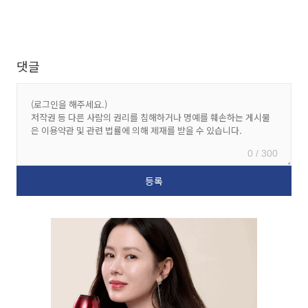
댓글
0 / 300