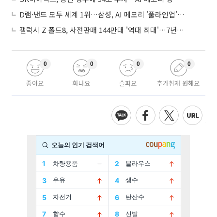
D램·낸드 모두 세계 1위…삼성, AI 메모리 '풀라인업'으로 승부
갤럭시 Z 폴드8, 사전판매 144만대 '역대 최대'…7년만에 갤노트10 기록 넘어
0
0
0
0
좋아요
화나요
슬퍼요
추가취재 원해요