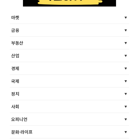
마켓
금융
부동산
산업
경제
국제
정치
사회
오피니언
문화·라이프