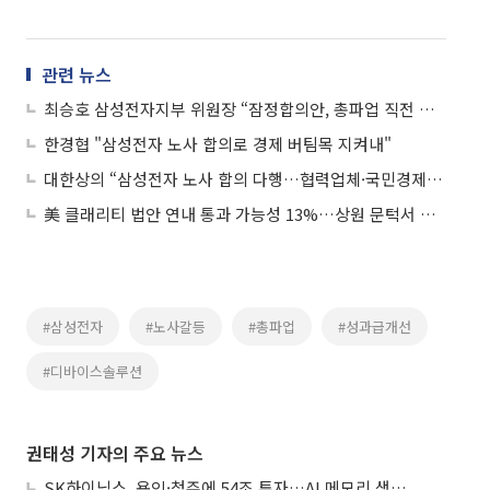
관련 뉴스
최승호 삼성전자지부 위원장 “잠정합의안, 총파업 직전 마지막 선택…조합원 평가 받겠다”
한경협 "삼성전자 노사 합의로 경제 버팀목 지켜내"
대한상의 “삼성전자 노사 합의 다행…협력업체·국민경제에 큰 의미”
美 클래리티 법안 연내 통과 가능성 13%…상원 문턱서 제동
#삼성전자
#노사갈등
#총파업
#성과급개선
#디바이스솔루션
권태성 기자의 주요 뉴스
SK하이닉스, 용인·청주에 54조 투자…AI 메모리 생산기지 키운다