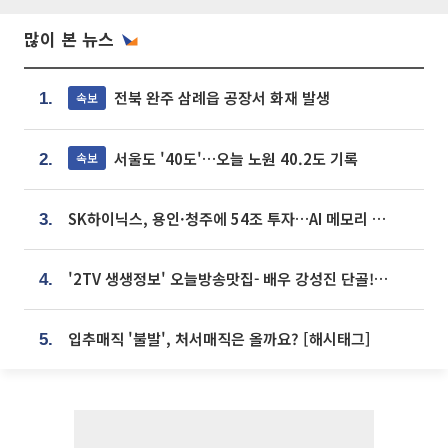
많이 본 뉴스
전북 완주 삼례읍 공장서 화재 발생
속보
1.
서울도 '40도'…오늘 노원 40.2도 기록
속보
2.
SK하이닉스, 용인·청주에 54조 투자…AI 메모리 생산기지 키운다
3.
'2TV 생생정보' 오늘방송맛집- 배우 강성진 단골! 쌀국수ㆍ푸팟퐁 커리 맛집 '블○○○'
4.
입추매직 '불발', 처서매직은 올까요? [해시태그]
5.