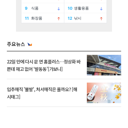
주요뉴스
22일 만에 다시 문 연 홈플러스…정상화 바
쁜데 재고 없어 ‘발동동’[가보니]
입추매직 '불발', 처서매직은 올까요? [해
시태그]