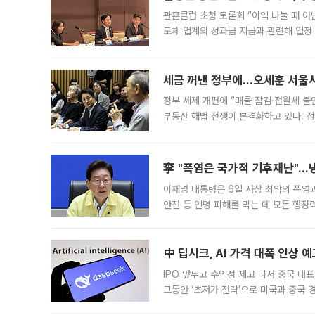
관훈클럽 초청 토론회 “이익 나눌 때 아
도체 업계의 성과급 지급과 관련해 일정
최근 상법·자본시장법 개정으로 기업 지
세금 꺼낸 정부에…오세훈 서울시장
정부 세제 개편에 “매물 잠김·전월세 불
부동산 해법 전쟁이 본격화하고 있다. 
드를 꺼내자 서울시는 전·월세 부담만 
李 "폭염은 국가적 기후재난"…냉
이재명 대통령은 6일 사상 최악의 폭염
안전 등 인명 피해를 막는 데 모든 행
인프라 확충 계획을 내년도 예산안에 반
中 딥시크, AI 가격 대폭 인상 
IPO 앞두고 수익성 제고 나서 중국 대표
그동안 ‘초저가 전략’으로 미국과 중국
가된다. 블룸버그통신에 따르면 딥시크는