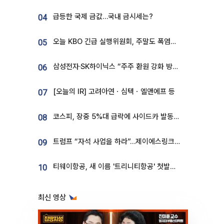
급등한 국제 금값…국내 금시세는?
04
오늘 KBO 긴급 실행위원회, 주말도 폭염취소 될까
05
삼성전자·SK하이닉스 “주주 환원 강화 방안 마련”
06
[오늘의 IR] 고려아연ㆍ심텍ㆍ엘앤에프 등
07
코스피, 장중 5%대 급락에 사이드카 발동…삼성·SK 동반 폭락
08
트럼프 “자석 사업을 하라”…제이에스링크, 비중국 영구자석 공급망 구축 속도
09
티웨이항공, 새 이름 '트리니티항공' 첫발…SSC 전략 본격화
10
최신 영상