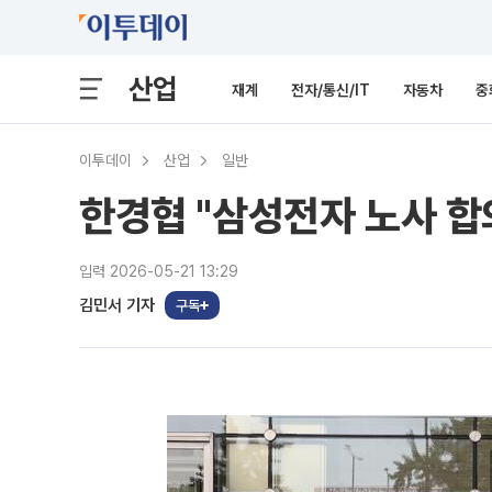
산업
재계
전자/통신/IT
자동차
중
이투데이
산업
일반
한경협 "삼성전자 노사 합
입력 2026-05-21 13:29
김민서 기자
구독