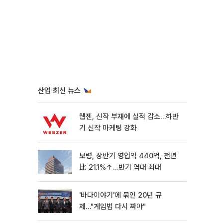
산업 최신 뉴스
웹젠, 신작 부재에 실적 감소…하반
기 신작 마케팅 강화
보령, 상반기 영업익 440억, 전년
比 21.1%↑…반기 역대 최대
'바다이야기'에 묶인 20년 규
제…"게임법 다시 짜야"