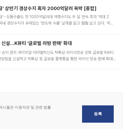
' 상반기 경상수지 흑자 2000억달러 육박 [종합]
급'⋯상품수출도 첫 1000억달러대 여행수지도 두 달 연속 흑자 '역대 2
국내 경상수지가 유례없는 '반도체 수출' 날개를 달고 훨훨 날고 있다. 역대
경상수지 뿐 아니라 상반기 경상수지 흑자도 2000억달러에 근접하며 사상 최
신설…K뷰티 ‘글로벌 라방 판매’ 확대
터 손익 관리 에이피알·닥터멜락신도 틱톡샵 라이브방송 강화 글로벌 K뷰티
담팀을 신설하고 틱톡샵 등 글로벌 플랫폼을 통한 라이브 방송 판매 확대에
급하는 데서 한발 더 나아가 방송 기획과 상품 구성, 출연자 섭외, 손익