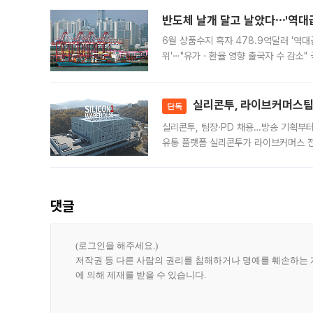
반도체 날개 달고 날았다⋯'역대급
6월 상품수지 흑자 478.9억달러 '역대
위'⋯"유가ㆍ환율 영향 출국자 수 감소" 
급 수출 호조가 매달 이어지면서 6월 
대 기
실리콘투, 라이브커머스팀 
단독
실리콘투, 팀장·PD 채용…방송 기획부
유통 플랫폼 실리콘투가 라이브커머스 전
나섰다. 국내 화장품을 해외 유통망에 공
댓글