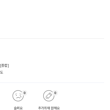
[종합]
궤도
0
0
슬퍼요
추가취재 원해요