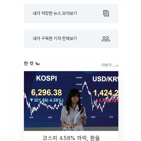
내가 저장한 뉴스 모아보기
내가 구독한 기자 전체보기
한 컷
코스피 4.58% 하락, 환율