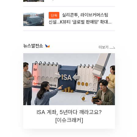
실리콘투, 라이브커머스팀
단독
신설…K뷰티 ‘글로벌 판매망’ 확대
[K뷰티 라방戰]
뉴스발전소
ISA 계좌, 5년마다 깨라고요?
[이슈크래커]