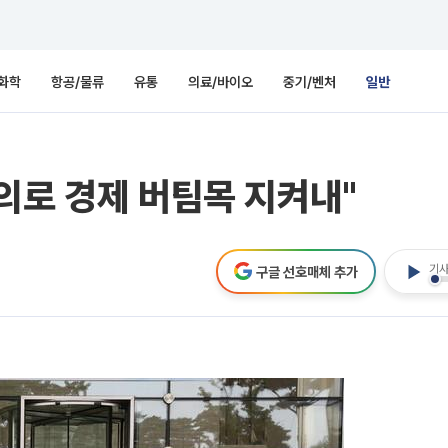
화학
항공/물류
유통
의료/바이오
중기/벤처
일반
의로 경제 버팀목 지켜내"
기사
구글 선호매체 추가