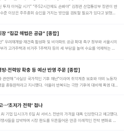
닌 투자 이어갈 시기” “주52시간제도 손봐야” 김정관 산업통상부 장관이 반
 수준 이상은 주주총회 승인을 거치는 방안을 검토할 필요가 있다고 밝혔다.
배구조와 주주권 강화 논의가 이어지는 가운데, 핵심 연구인력에 대한
 “집값 해법은 공급” [종합]
안” 우려재개발·재건축 활성화 및 비아파트 공급 확대 촉구 정부와 서울시의
정부가 고가주택과 비거주 1주택자 등의 세 부담을 높여 수요를 억제하는 카
키울 것이라며 세금이 아닌 공급이 근본적인 처방이라고 전면 반박했다.
방·전력망 확충 등 예산 반영 주문 [종합]
과 관련해 "사실상 국가적인 기후 재난"이라며 취약계층 보호와 야외 노동자
정력을 총동원하라고 지시했다. 아울러 반복되는 극한 기후에 대비해 폭염 대응
영하는 방안도 검토하라고 주문했다. 이 대통령은 이날 폭염·가뭄 대
예고⋯‘초저가 전략’ 접나
 AI 기업 딥시크가 6일 AI 서비스 전반의 가격을 대폭 인상한다고 예고했다.
 경쟁사들을 압박하며 시장 판도를 뒤흔들어온 만큼 이례적인 전략 변화로 평
 이날 공지를 통해 구체적인 인상 폭은 공개하지 않았지만 상당한 수