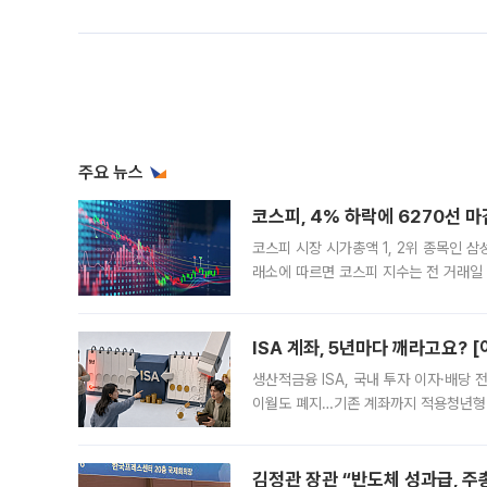
주요 뉴스
코스피, 4% 하락에 6270선 마
코스피 시장 시가총액 1, 2위 종목인 
래소에 따르면 코스피 지수는 전 거래일 대
1.81% 내린 6478.75에 출발한 코
다. 이날 오전
ISA 계좌, 5년마다 깨라고요? 
생산적금융 ISA, 국내 투자 이자·배당
이월도 폐지…기존 계좌까지 적용청년형 
는 5년마다 계좌를 해지하라는 건가요?”
편을
김정관 장관 “반도체 성과급, 