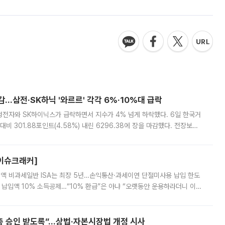
감…삼전·SK하닉 '와르르' 각각 6%·10%대 급락
삼성전자와 SK하이닉스가 급락하면서 지수가 4% 넘게 하락했다. 6일 한국거
비 301.88포인트(4.58%) 내린 6296.38에 장을 마감했다. 전장보다
스피는 장중 한때 6550.94까지 오르기도 했으나 6238.32까지 밀리기도 했
[이슈크래커]
 전액 비과세일반 ISA는 최장 5년…손익통산·과세이연 단절미사용 납입 한도
납입액 10% 소득공제…“10% 환급”은 아냐 “오랫동안 운용하라더니 이제
 ‘만능 절세 통장’으로 불리는 개인종합자산관리계좌(ISA)가 두 갈래로 개
주총 승인 받도록”…상법·자본시장법 개정 시사