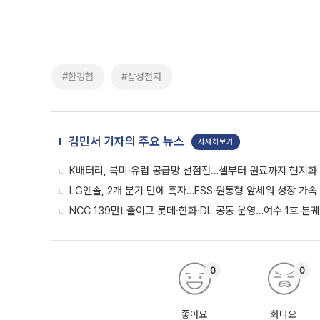
#한경협
#삼성전자
김민서 기자의 주요 뉴스
자세히보기
K배터리, 북미·유럽 공급망 선점전…셀부터 원료까지 현지화
LG엔솔, 2개 분기 만에 흑자…ESS·원통형 앞세워 성장 가속 
NCC 139만t 줄이고 롯데·한화·DL 공동 운영…여수 1호 본
0
0
좋아요
화나요