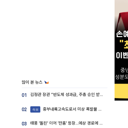
많이 본 뉴스
김정관 장관 “반도체 성과급, 주총 승인 받도록”…상법·자본시장법 개정 시사
01
중부내륙고속도로서 미상 폭발물 발견
02
속보
태풍 '돌핀' 이어 '찬홈' 등장…예상 경로에 한국 '한숨'
03