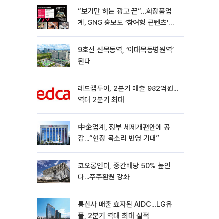
“보기만 하는 광고 끝“…화장품업
계, SNS 홍보도 ‘참여형 콘텐츠’로
변모[K뷰티 라방戰]
9호선 신목동역, ‘이대목동병원역’
된다
레드캡투어, 2분기 매출 982억원…
역대 2분기 최대
中企업계, 정부 세제개편안에 공
감…“현장 목소리 반영 기대”
코오롱인더, 중간배당 50% 높인
다…주주환원 강화
통신사 매출 효자된 AIDC…LG유
플, 2분기 역대 최대 실적