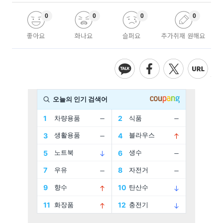
0
0
0
0
좋아요
화나요
슬퍼요
추가취재 원해요