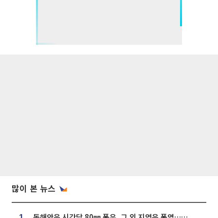
많이 본 뉴스
동해안은 시간당 80㎜ 폭우, 그 외 지역은 폭염…‘극과 극 날씨’
1.