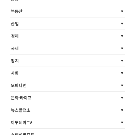
부동산
산업
경제
국제
정치
사회
오피니언
문화·라이프
뉴스발전소
이투데이TV
스페셜리포트