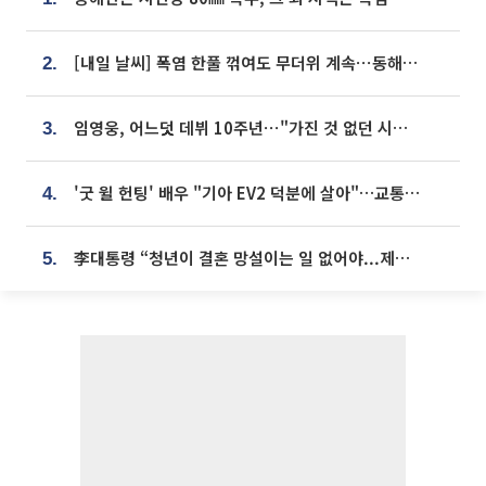
[내일 날씨] 폭염 한풀 꺾여도 무더위 계속⋯동해안 이틀 연속 비
2.
임영웅, 어느덧 데뷔 10주년⋯"가진 것 없던 시절, 내 앞엔 20명의 팬뿐"
3.
'굿 윌 헌팅' 배우 "기아 EV2 덕분에 살아"…교통사고 후 안전성 극찬
4.
李대통령 “청년이 결혼 망설이는 일 없어야...제도상 불이익 조사”
5.