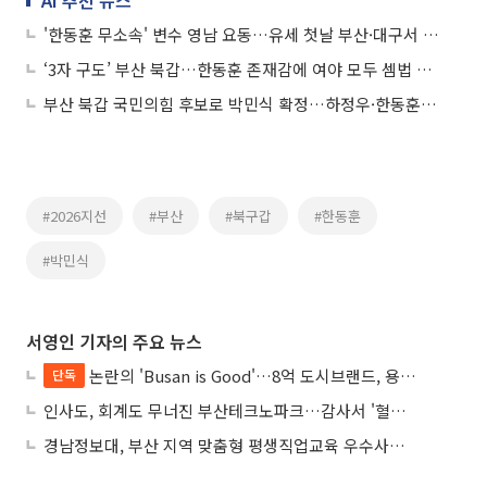
AI 추천 뉴스
'한동훈 무소속' 변수 영남 요동…유세 첫날 부산·대구서 정면승부
‘3자 구도’ 부산 북갑…한동훈 존재감에 여야 모두 셈법 복잡
부산 북갑 국민의힘 후보로 박민식 확정…하정우·한동훈과 3파전
#2026지선
#부산
#북구갑
#한동훈
#박민식
서영인 기자의 주요 뉴스
논란의 'Busan is Good'…8억 도시브랜드, 용산 대통령실 CI 업체가 수행
단독
인사도, 회계도 무너진 부산테크노파크…감사서 '혈세 유용·인사 뒤집기' 적발
경남정보대, 부산 지역 맞춤형 평생직업교육 우수사례로 혁신 주도