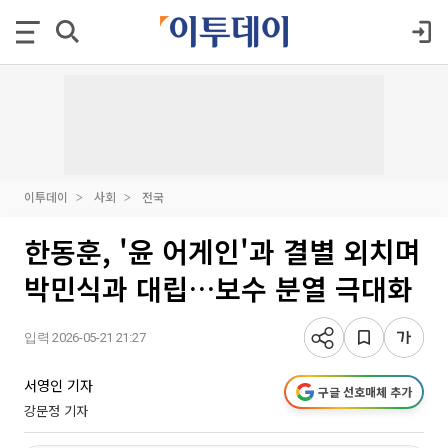
이투데이
사회
전국
한동훈, '윤 어게인'과 결별 외치며
박민식과 대립…보수 분열 극대화
입력 2026-05-21 21:27
서영인 기자
구글 선호매체 추가
강문정 기자