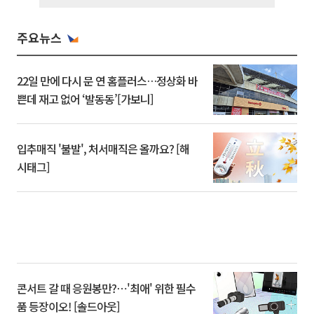
주요뉴스
22일 만에 다시 문 연 홈플러스…정상화 바
쁜데 재고 없어 ‘발동동’[가보니]
입추매직 '불발', 처서매직은 올까요? [해
시태그]
콘서트 갈 때 응원봉만?⋯'최애' 위한 필수
품 등장이오! [솔드아웃]