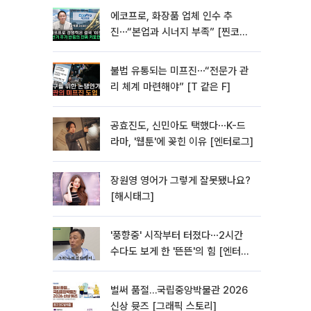
에코프로, 화장품 업체 인수 추
진⋯“본업과 시너지 부족” [찐코노
미]
불법 유통되는 미프진⋯“전문가 관
리 체계 마련해야” [T 같은 F]
공효진도, 신민아도 택했다⋯K-드
라마, '웹툰'에 꽂힌 이유 [엔터로그]
장원영 영어가 그렇게 잘못됐나요?
[해시태그]
'풍향중' 시작부터 터졌다⋯2시간
수다도 보게 한 '뜬뜬'의 힘 [엔터로
그]
벌써 품절…국립중앙박물관 2026
신상 뮷즈 [그래픽 스토리]