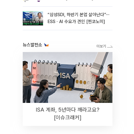
“삼성SDI, 하반기 본업 살아난다”⋯
ESSㆍAI 수요가 견인 [찐코노미]
뉴스발전소
ISA 계좌, 5년마다 깨라고요?
[이슈크래커]