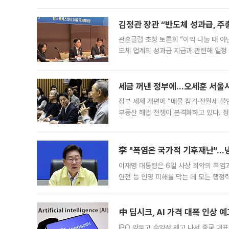
는 5년마다 계좌를 해지하라는 건가요?”
편을
김정관 장관 “반도체 성과급, 
관훈클럽 초청 토론회 “이익 나눌 때 아
도체 업계의 성과급 지급과 관련해 일정
최근 상법·자본시장법 개정으로 기업 지
세금 꺼낸 정부에…오세훈 서울시장
정부 세제 개편에 “매물 잠김·전월세 불
부동산 해법 전쟁이 본격화하고 있다. 
드를 꺼내자 서울시는 전·월세 부담만 
李 "폭염은 국가적 기후재난"…냉
이재명 대통령은 6일 사상 최악의 폭염
안전 등 인명 피해를 막는 데 모든 행
인프라 확충 계획을 내년도 예산안에 반
中 딥시크, AI 가격 대폭 인상 
IPO 앞두고 수익성 제고 나서 중국 대표