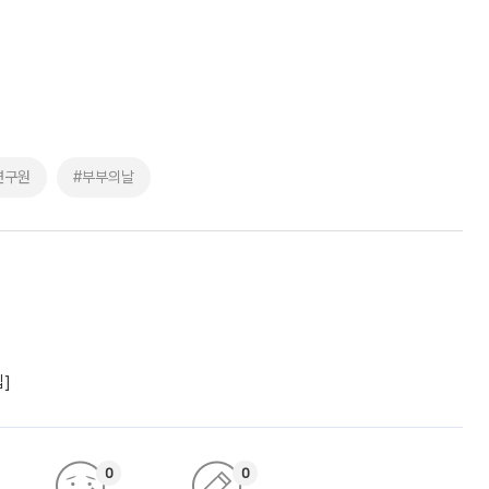
연구원
#부부의날
립]
0
0