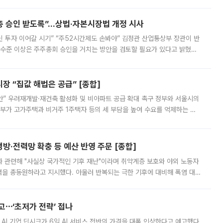
 ‘만능 절세 통장’으로 불리는 개인종합자산관리계좌(ISA)가 두 갈래로 개
주총 승인 받도록”…상법·자본시장법 개정 시사
닌 투자 이어갈 시기” “주52시간제도 손봐야” 김정관 산업통상부 장관이 반
 수준 이상은 주주총회 승인을 거치는 방안을 검토할 필요가 있다고 밝혔다.
배구조와 주주권 강화 논의가 이어지는 가운데, 핵심 연구인력에 대한
 “집값 해법은 공급” [종합]
안” 우려재개발·재건축 활성화 및 비아파트 공급 확대 촉구 정부와 서울시의
정부가 고가주택과 비거주 1주택자 등의 세 부담을 높여 수요를 억제하는 카
키울 것이라며 세금이 아닌 공급이 근본적인 처방이라고 전면 반박했다.
방·전력망 확충 등 예산 반영 주문 [종합]
과 관련해 "사실상 국가적인 기후 재난"이라며 취약계층 보호와 야외 노동자
정력을 총동원하라고 지시했다. 아울러 반복되는 극한 기후에 대비해 폭염 대응
영하는 방안도 검토하라고 주문했다. 이 대통령은 이날 폭염·가뭄 대
예고⋯‘초저가 전략’ 접나
 AI 기업 딥시크가 6일 AI 서비스 전반의 가격을 대폭 인상한다고 예고했다.