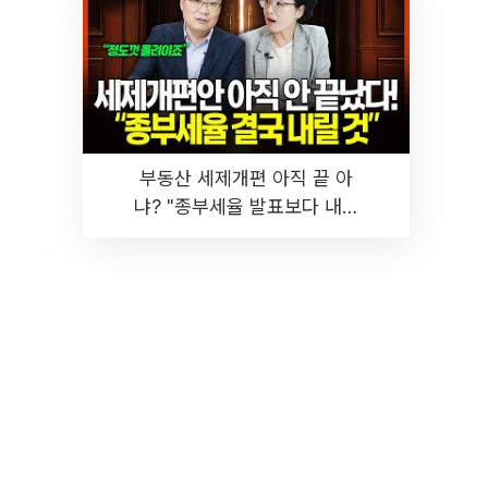
부동산 세제개편 아직 끝 아
냐? "종부세율 발표보다 내릴
것" 장기거주·양도세 전망 I 집
땅지성 I 김인만, 진미윤