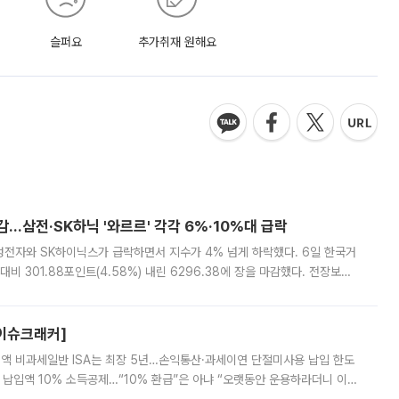
슬퍼요
추가취재 원해요
감…삼전·SK하닉 '와르르' 각각 6%·10%대 급락
삼성전자와 SK하이닉스가 급락하면서 지수가 4% 넘게 하락했다. 6일 한국거
비 301.88포인트(4.58%) 내린 6296.38에 장을 마감했다. 전장보다
스피는 장중 한때 6550.94까지 오르기도 했으나 6238.32까지 밀리기도 했
[이슈크래커]
 전액 비과세일반 ISA는 최장 5년…손익통산·과세이연 단절미사용 납입 한도
납입액 10% 소득공제…“10% 환급”은 아냐 “오랫동안 운용하라더니 이제