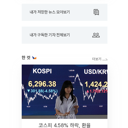
내가 저장한 뉴스 모아보기
내가 구독한 기자 전체보기
한 컷
코스피 4.58% 하락, 환율