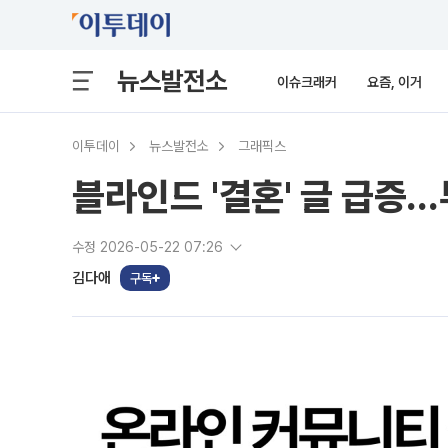
뉴스발전소
이슈크래커
요즘, 이거
이투데이
뉴스발전소
그래픽스
블라인드 '결혼' 글 급증…
수정 2026-05-22 07:26
김다애
구독