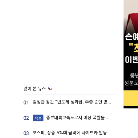
많이 본 뉴스
김정관 장관 “반도체 성과급, 주총 승인 받도록”…상법·자본시장법 개정 시사
01
중부내륙고속도로서 미상 폭발물 발견
02
속보
코스피, 장중 5%대 급락에 사이드카 발동…삼성·SK 동반 폭락
03