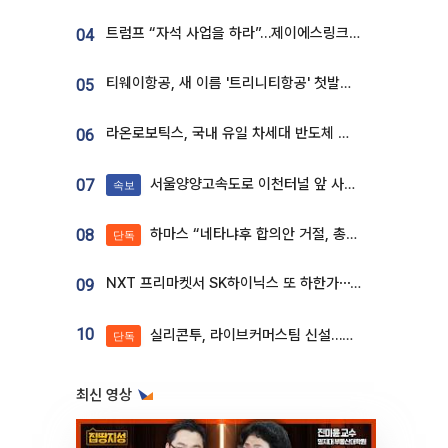
트럼프 “자석 사업을 하라”…제이에스링크, 비중국 영구자석 공급망 구축 속도
04
티웨이항공, 새 이름 '트리니티항공' 첫발…SSC 전략 본격화
05
라온로보틱스, 국내 유일 차세대 반도체 공정 로봇 개발 ‘고객사 테스트 진행’
06
서울양양고속도로 이천터널 앞 사고 발생
07
속보
하마스 “네타냐후 합의안 거절, 총선 앞두고 시간 끌기”
08
단독
NXT 프리마켓서 SK하이닉스 또 하한가⋯‘11주 거래’에 시초가 왜곡
09
10
실리콘투, 라이브커머스팀 신설…K뷰티 ‘글로벌 판매망’ 확대[K뷰티 라방戰]
단독
최신 영상