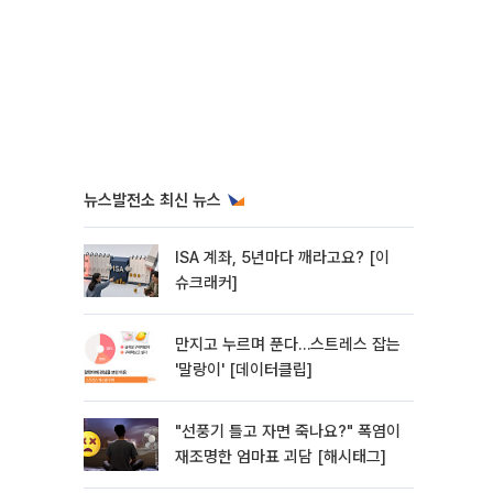
뉴스발전소 최신 뉴스
ISA 계좌, 5년마다 깨라고요? [이
슈크래커]
만지고 누르며 푼다…스트레스 잡는
'말랑이' [데이터클립]
"선풍기 틀고 자면 죽나요?" 폭염이
재조명한 엄마표 괴담 [해시태그]