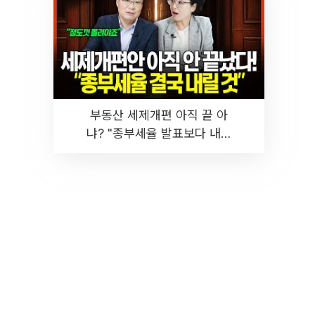
부동산 세제개편 아직 끝 아
냐? "종부세율 발표보다 내릴
것" 장기거주·양도세 전망 I 집
땅지성 I 김인만, 진미윤