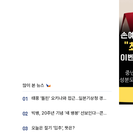
많이 본 뉴스
태풍 '돌핀' 오키나와 접근…일본기상청 경로 업데이트
01
빅뱅, 20주년 기념 '새 뱅봉' 선보인다⋯콘서트 앞두고 팝업 개최
02
오늘은 절기 '입추', 뜻은?
03