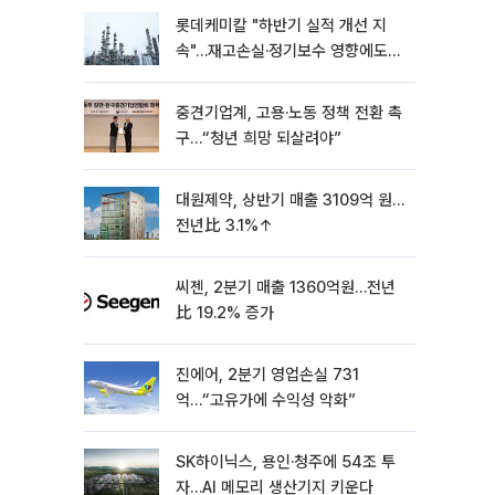
롯데케미칼 "하반기 실적 개선 지
속"…재고손실·정기보수 영향에도
흑자 유지
중견기업계, 고용·노동 정책 전환 촉
구…“청년 희망 되살려야”
대원제약, 상반기 매출 3109억 원…
전년比 3.1%↑
씨젠, 2분기 매출 1360억원…전년
比 19.2% 증가
진에어, 2분기 영업손실 731
억…“고유가에 수익성 악화”
SK하이닉스, 용인·청주에 54조 투
자…AI 메모리 생산기지 키운다