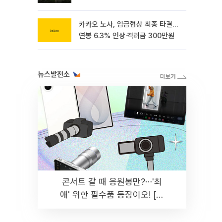
카카오 노사, 임금협상 최종 타결…
연봉 6.3% 인상·격려금 300만원
뉴스발전소
콘서트 갈 때 응원봉만?⋯'최
애' 위한 필수품 등장이오! [솔
드아웃]