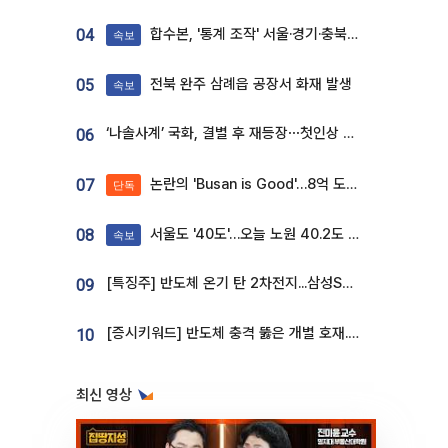
합수본, '통계 조작' 서울·경기·충북 선관위 등 추가 압수수색
04
속보
전북 완주 삼례읍 공장서 화재 발생
05
속보
‘나솔사계’ 국화, 결별 후 재등장⋯첫인상 투표 휩쓸고 ‘인기녀’ 등극
06
논란의 'Busan is Good'…8억 도시브랜드, 용산 대통령실 CI 업체가 수행
07
단독
서울도 '40도'…오늘 노원 40.2도 기록
08
속보
[특징주] 반도체 온기 탄 2차전지...삼성SDI, 장 초반 7% 넘게 껑충
09
[증시키워드] 반도체 충격 뚫은 개별 호재...포스코퓨처엠·에코프로·한화솔루션 '눈길'
10
최신 영상