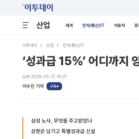
산업
재계
전자/통신/IT
자동차
중
이투데이
산업
전자/통신/IT
‘성과급 15%’ 어디까지
입력 2026-05-21 16:01
이수진 기자
구독
삼성 노사, 무엇을 주고받았나
상한은 남기고 특별성과급 신설