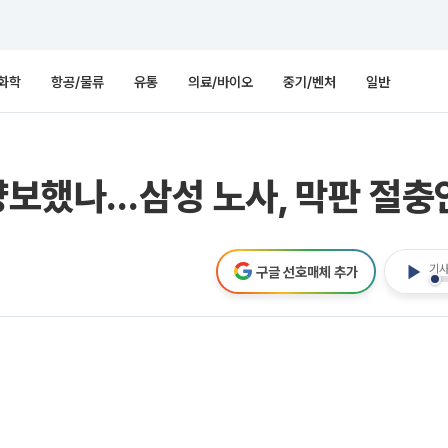
화학
항공/물류
유통
의료/바이오
중기/벤처
일반
 양보했나…삼성 노사, 막판 절
기사
구글 선호매체 추가