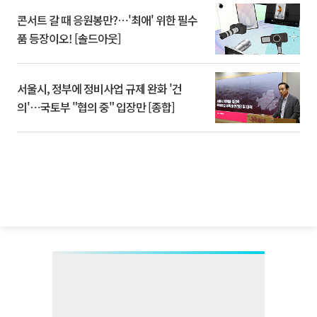
콘서트 갈 때 응원봉만?⋯'최애' 위한 필수
품 등장이오! [솔드아웃]
서울시, 정부에 정비사업 규제 완화 '건
의'⋯국토부 "협의 중" 입장만 [종합]