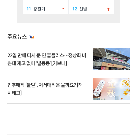
주요뉴스
22일 만에 다시 문 연 홈플러스…정상화 바
쁜데 재고 없어 ‘발동동’[가보니]
입추매직 '불발', 처서매직은 올까요? [해
시태그]