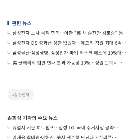
관련 뉴스
삼성전자 노사 극적 합의⋯이란 "美 새 종전안 검토중" 外
삼성전자 DS 성과급 상한 없앴다…메모리 직원 최대 6억원 가능
삼성물산·삼성생명, 삼성전자 파업 리스크 해소에 10%대 급등
美 클래리티 법안 연내 통과 가능성 13%…상원 문턱서 제동
#삼성전자
손희정 기자의 주요 뉴스
유럽서 키운 히트펌프…삼성·LG, 국내 주거시장 공략 ‘속도’
이재용·최태원·이해진, 美서 젠슨황 만난다⋯실리콘밸리 집결하는 AI리더