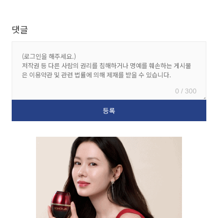
댓글
0 / 300