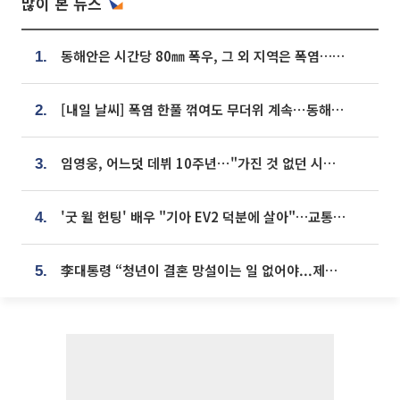
많이 본 뉴스
동해안은 시간당 80㎜ 폭우, 그 외 지역은 폭염…‘극과 극 날씨’
1.
[내일 날씨] 폭염 한풀 꺾여도 무더위 계속⋯동해안 이틀 연속 비
2.
임영웅, 어느덧 데뷔 10주년⋯"가진 것 없던 시절, 내 앞엔 20명의 팬뿐"
3.
'굿 윌 헌팅' 배우 "기아 EV2 덕분에 살아"…교통사고 후 안전성 극찬
4.
李대통령 “청년이 결혼 망설이는 일 없어야...제도상 불이익 조사”
5.