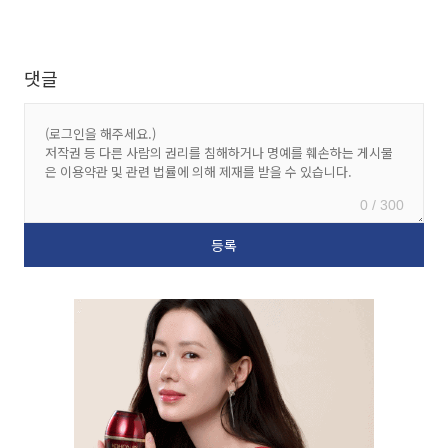
댓글
0 / 300