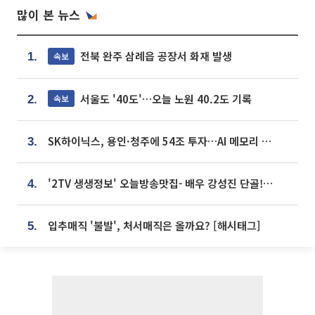
많이 본 뉴스
전북 완주 삼례읍 공장서 화재 발생
속보
1.
서울도 '40도'…오늘 노원 40.2도 기록
속보
2.
SK하이닉스, 용인·청주에 54조 투자…AI 메모리 생산기지 키운다
3.
'2TV 생생정보' 오늘방송맛집- 배우 강성진 단골! 쌀국수ㆍ푸팟퐁 커리 맛집 '블○○○'
4.
입추매직 '불발', 처서매직은 올까요? [해시태그]
5.