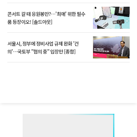
콘서트 갈 때 응원봉만?⋯'최애' 위한 필수
품 등장이오! [솔드아웃]
서울시, 정부에 정비사업 규제 완화 '건
의'⋯국토부 "협의 중" 입장만 [종합]