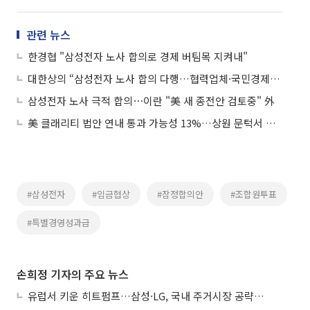
관련 뉴스
한경협 "삼성전자 노사 합의로 경제 버팀목 지켜내"
대한상의 “삼성전자 노사 합의 다행…협력업체·국민경제에 큰 의미”
삼성전자 노사 극적 합의⋯이란 "美 새 종전안 검토중" 外
美 클래리티 법안 연내 통과 가능성 13%…상원 문턱서 제동
#삼성전자
#임금협상
#잠정합의안
#조합원투표
#특별경영성과급
손희정 기자의 주요 뉴스
유럽서 키운 히트펌프…삼성·LG, 국내 주거시장 공략 ‘속도’