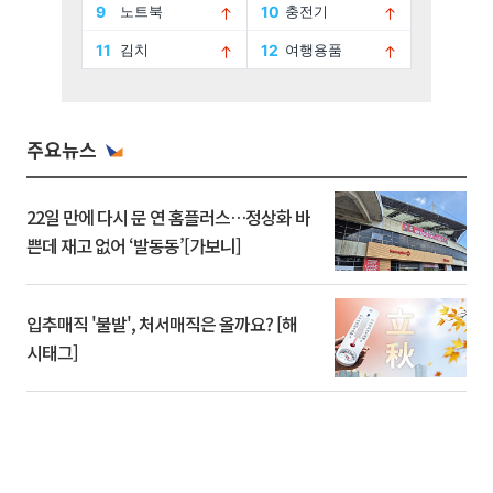
주요뉴스
22일 만에 다시 문 연 홈플러스…정상화 바
쁜데 재고 없어 ‘발동동’[가보니]
입추매직 '불발', 처서매직은 올까요? [해
시태그]