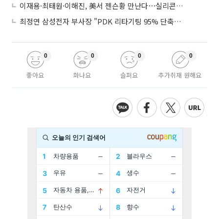
이재용·최태원·이해진, 美서 젠슨황 만난다⋯실리콘밸리 집결하는 AI리더
최정연 삼성전자 부사장 "PDK 리타기팅 95% 단축…에이전트 AI 시범 활용"
0
0
0
0
좋아요
화나요
슬퍼요
추가취재 원해요