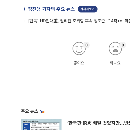
정진용 기자의 주요 뉴스
자세히보기
[단독] HD현대重, 필리핀 호위함 후속 정조준…‘14척+α’ 
0
0
좋아요
화나요
주요 뉴스
‘한국판 IRA’ 베일 벗었지만…