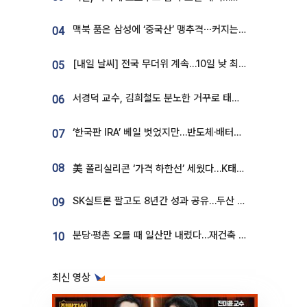
맥북 품은 삼성에 ‘중국산’ 맹추격⋯커지는 노트북 OLED 시장
04
[내일 날씨] 전국 무더위 계속…10일 낮 최고 34도 육박
05
서경덕 교수, 김희철도 분노한 거꾸로 태극기⋯"엉터리는 아냐, 아쉬울 뿐"
06
‘한국판 IRA’ 베일 벗었지만…반도체·배터리 업계 “시행령이 관건”
07
08
美 폴리실리콘 ‘가격 하한선’ 세웠다…K태양광 수혜 기대
SK실트론 팔고도 8년간 성과 공유…두산 인수대금 2.3조가 끝 아냐
09
분당·평촌 오를 때 일산만 내렸다…재건축 기대감도 ‘무색’
10
최신 영상