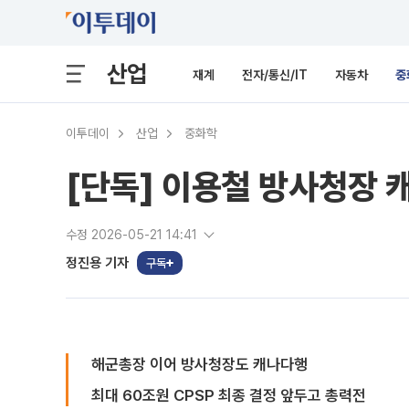
산업
재계
전자/통신/IT
자동차
중
이투데이
산업
중화학
[단독] 이용철 방사청장 
수정 2026-05-21 14:41
정진용 기자
구독
해군총장 이어 방사청장도 캐나다행
최대 60조원 CPSP 최종 결정 앞두고 총력전