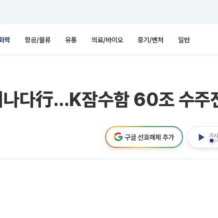
화학
항공/물류
유통
의료/바이오
중기/벤처
일반
캐나다行…K잠수함 60조 수주
기사
구글 선호매체 추가