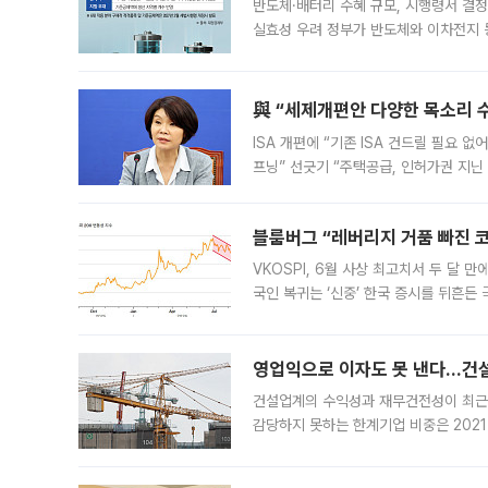
반도체·배터리 수혜 규모, 시행령서 결정
실효성 우려 정부가 반도체와 이차전지 
법(IRA)’으로 불리는 국내생산세액공제
與 “세제개편안 다양한 목소리 
ISA 개편에 “기존 ISA 건드릴 필요 
프닝” 선긋기 “주택공급, 인허가권 지닌
견을 수렴해 당정과 개편안에 대한 조율
블룸버그 “레버리지 거품 빠진 코
VKOSPI, 6월 사상 최고치서 두 달
국인 복귀는 ‘신중’ 한국 증시를 뒤흔
했다. 대규모 반대매매로 레버리지 투자
영업익으로 이자도 못 낸다…건설 
건설업계의 수익성과 재무건전성이 최근
감당하지 못하는 한계기업 비중은 2021
이낸싱(PF) 부담이 집중된 건축 부문의
경영