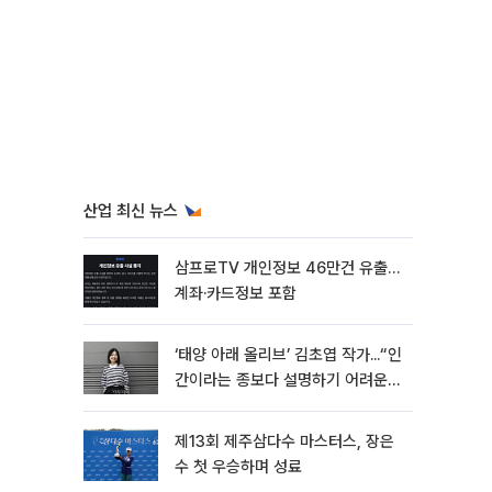
산업 최신 뉴스
삼프로TV 개인정보 46만건 유출…
계좌·카드정보 포함
‘태양 아래 올리브’ 김초엽 작가...“인
간이라는 종보다 설명하기 어려운
한 사람을 쓰고 싶었다”[문화人터
뷰]
제13회 제주삼다수 마스터스, 장은
수 첫 우승하며 성료