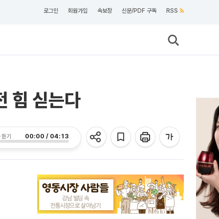
로그인
회원가입
속보창
신문/PDF 구독
RSS
전 힘 싣는다
00:00 / 04:13
 듣기