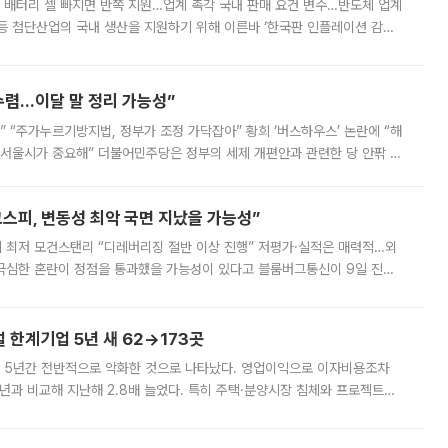
 배터리 셀 빠지면 반쪽 지원…업계 촉각 국내 판매 요건 변수…반도체 업계
등 첨단산업의 국내 생산을 지원하기 위해 이른바 ‘한국판 인플레이션 감축
를 신설했지만, 업계에서는 세부 지원 대상에 따라 정책 효과가 크게 달라
수렴…이달 말 정리 가능성”
없어” “주가누르기방지법, 정부가 조정 가닥잡아” 황희 ‘버스하우스’ 논란에 “해
 서울시가 중요해” 더불어민주당은 정부의 세제 개편안과 관련한 당 안팎 의
에 나서겠다고 예고했다. 민주당은 8월 말 당정 조율을 거친 개편안이
스피, 변동성 최악 국면 지났을 가능성”
 만에 최저 모건스탠리 “디레버리징 절반 이상 진행” 저평가·실적은 매력적…외
든 극심한 혼란이 정점을 통과했을 가능성이 있다고 블룸버그통신이 9일 진단
가 상당 부분 정리된 데다 금융당국의 규제 강화로 고위험 상품 거래도 급감
한계기업 5년 새 62→173곳
 5년간 전반적으로 악화한 것으로 나타났다. 영업이익으로 이자비용조차
년과 비교해 지난해 2.8배 늘었다. 특히 주택·분양시장 침체와 프로젝트파
 악화가 두드러졌다. 9일 한국건설산업연구원은 ‘2025년 건설업 외감기업