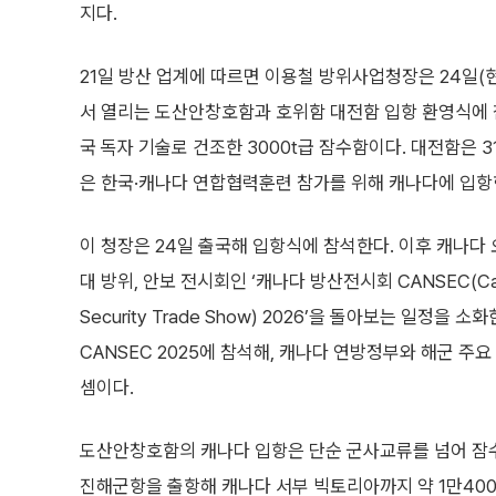
지다.
21일 방산 업계에 따르면 이용철 방위사업청장은 24일(
서 열리는 도산안창호함과 호위함 대전함 입항 환영식에
국 독자 기술로 건조한 3000t급 잠수함이다. 대전함은 3
은 한국·캐나다 연합협력훈련 참가를 위해 캐나다에 입항
이 청장은 24일 출국해 입항식에 참석한다. 이후 캐나다
대 방위, 안보 전시회인 ‘캐나다 방산전시회 CANSEC(Canada
Security Trade Show) 2026’을 돌아보는 일정
CANSEC 2025에 참석해, 캐나다 연방정부와 해군 주
셈이다.
도산안창호함의 캐나다 입항은 단순 군사교류를 넘어 잠수
진해군항을 출항해 캐나다 서부 빅토리아까지 약 1만40