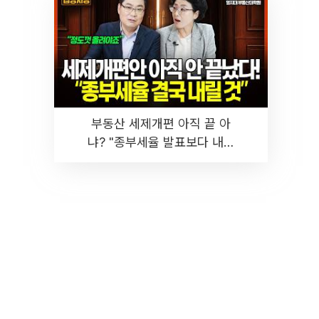
부동산 세제개편 아직 끝 아
냐? "종부세율 발표보다 내릴
것" 장기거주·양도세 전망 I 집
땅지성 I 김인만, 진미윤