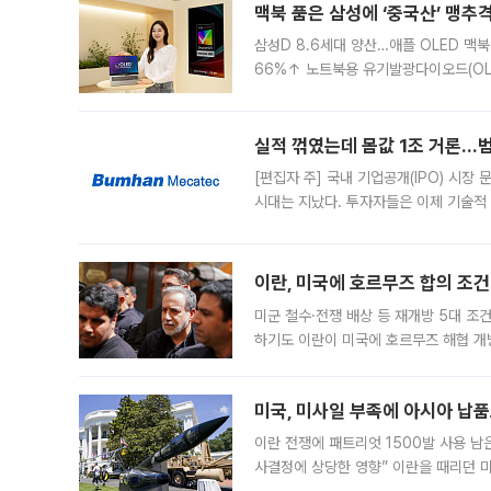
맥북 품은 삼성에 ‘중국산’ 맹추
삼성D 8.6세대 양산…애플 OLED 맥북
66%↑ 노트북용 유기발광다이오드(OL
운데 중국 BOE와 TCL CSOT도 생산
일 업계에 따르면 삼성
실적 꺾였는데 몸값 1조 거론…범
[편집자 주] 국내 기업공개(IPO) 시장
시대는 지났다. 투자자들은 이제 기술적
은 거시경제 불확실성 속에 실적과 성과
이란, 미국에 호르무즈 합의 조건 
미군 철수·전쟁 배상 등 재개방 5대 조건
하기도 이란이 미국에 호르무즈 해협 개
라며 조심스러운 반응을 보였다. 8일(
미국, 미사일 부족에 아시아 납
이란 전쟁에 패트리엇 1500발 사용 남
사결정에 상당한 영향” 이란을 때리던 