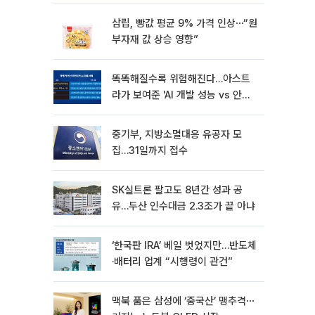
삼립, 빵값 평균 9% 가격 인상⋯“원
부자재 값 상승 영향”
똑똑해질수록 위험해진다…아스트
라가 보여준 'AI 개발 성능 vs 안전
딜레마'
중기부, 지방소멸대응 유공자 모
집…31일까지 접수
SK실트론 팔고도 8년간 성과 공
유…두산 인수대금 2.3조가 끝 아냐
‘한국판 IRA’ 베일 벗었지만…반도체
·배터리 업계 “시행령이 관건”
맥북 품은 삼성에 ‘중국산’ 맹추격⋯