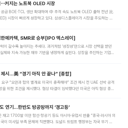
격⋯커지는 노트북 OLED 시장
 공급 BOE·TCL 생산 확대하며 中 추격 속도 노트북 OLED 출하 전년 比
ED) 시장이 빠르게 성장하고 있다. 삼성디스플레이가 시장을 주도하는 가
 확대에 나서면서 노트북 OLED 시장을 둘러싼 경쟁이 치열해지고 있다. 9
한메카텍, SMR로 승부[IPO 엑스레이]
 문턱이 갈수록 높아지는 추세다. 과거처럼 ‘성장성’만으로 시장 선택을 받던
 실체와 지속 가능한 재무 기반을 냉정하게 살핀다. 상장을 추진하는 기업들
를 입증해야 하는 시험대에 섰다. 본지는 상장을 앞둔 기업의 기술 경쟁
제시…美 “경기 아직 안 끝나” [종합]
 요구 “오만과 합의 별개로 미국이 충족해야” 조건 제시 전 UAE 선박 공격
방을 위한 조건을 제시했다. 협상 타결이 임박했다던 미국은 아직 협상 중이
현지시간) 모하마드 바게르 졸가드르 이란 최고국가안보회의 사무총장은 타
품도 연기…한반도 방공망까지 ‘경고등’
은 재고 1700발 미만 함선·항공기 등도 아시아·유럽서 반출 “중국·러시아 의
미국이 미사일 부족 문제에 직면했다. 도널드 트럼프 행정부는 자국 무기 공