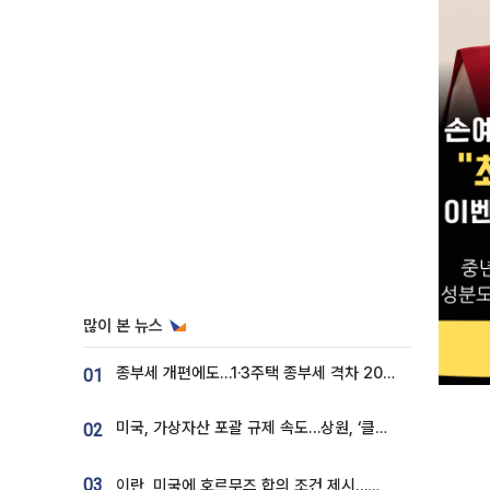
많이 본 뉴스
종부세 개편에도…1·3주택 종부세 격차 2028년부터 확대
01
미국, 가상자산 포괄 규제 속도…상원, ‘클래리티법’ 9월 절차투표 추진
02
03
이란, 미국에 호르무즈 합의 조건 제시…美 “경기 아직 안 끝나” [종합]