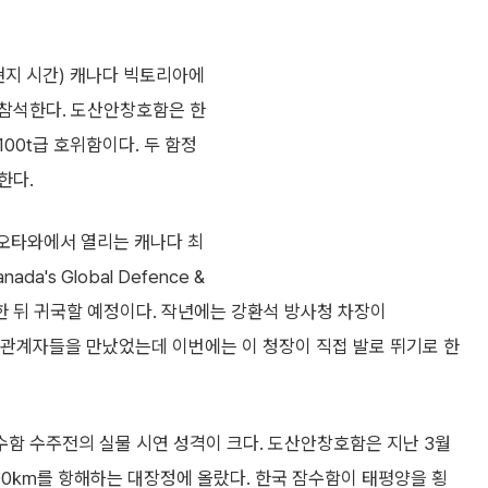
현지 시간) 캐나다 빅토리아에
 참석한다. 도산안창호함은 한
100t급 호위함이다. 두 함정
한다.
 오타와에서 열리는 캐나다 최
's Global Defence &
을 소화한 뒤 귀국할 예정이다. 작년에는 강환석 방사청 차장이
요 관계자들을 만났었는데 이번에는 이 청장이 직접 발로 뛰기로 한
함 수주전의 실물 시연 성격이 크다. 도산안창호함은 지난 3월
00㎞를 항해하는 대장정에 올랐다. 한국 잠수함이 태평양을 횡