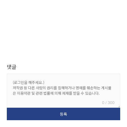
댓글
0 / 300