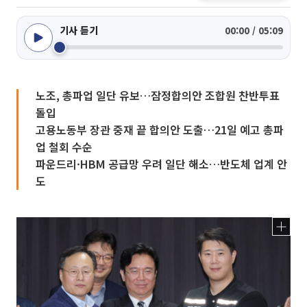
기사 듣기
00:00 / 05:09
노조, 총파업 일단 유보…잠정합의안 조합원 찬반투표
돌입
고용노동부 장관 중재 끝 합의안 도출…21일 예고 총파
업 철회 수순
파운드리·HBM 공급망 우려 일단 해소…반도체 업계 안
도