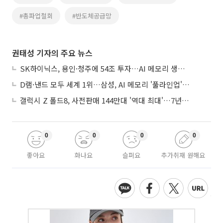
#총파업철회
#반도체공급망
권태성 기자의 주요 뉴스
SK하이닉스, 용인·청주에 54조 투자…AI 메모리 생산기지 키운다
D램·낸드 모두 세계 1위…삼성, AI 메모리 '풀라인업'으로 승부
갤럭시 Z 폴드8, 사전판매 144만대 '역대 최대'…7년만에 갤노트10 기록 넘어
0
0
0
0
좋아요
화나요
슬퍼요
추가취재 원해요