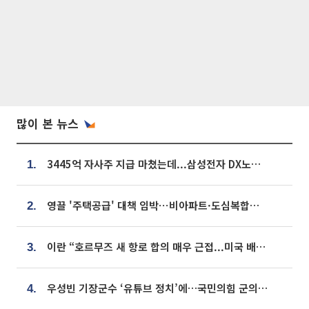
많이 본 뉴스
3445억 자사주 지급 마쳤는데...삼성전자 DX노조, 뒤늦은 '떼쓰기 집회'
1.
영끌 '주택공급' 대책 임박⋯비아파트·도심복합까지 총동원
2.
이란 “호르무즈 새 항로 합의 매우 근접...미국 배상 먼저”
3.
우성빈 기장군수 ‘유튜브 정치’에…국민의힘 군의원들 집단 반발
4.