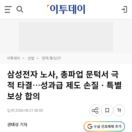
이투데이
산업
전자/통신/IT
삼성전자 노사, 총파업 문턱서 극
적 타결…성과급 제도 손질ㆍ특별
보상 합의
입력 2026-05-21 00:03
권태성 기자
구글 선호매체 추가