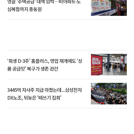
영끌 '주택공급' 대책 임박⋯비아파트·도
심복합까지 총동원
‘회생 D-3주’ 홈플러스, 영업 재개에도 ‘상
품 공급망’ 복구가 생존 관건
3445억 자사주 지급 마쳤는데...삼성전자
DX노조, 뒤늦은 '떼쓰기 집회'