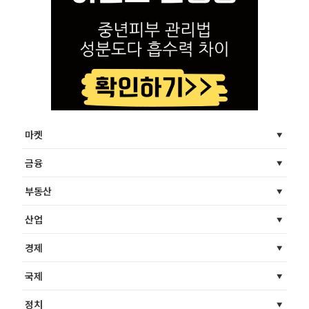
마켓
금융
부동산
산업
경제
국제
정치