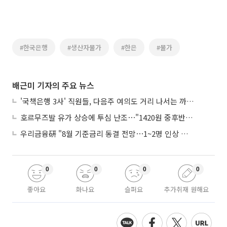
#한국은행
#생산자물가
#한은
#물가
배근미 기자의 주요 뉴스
'국책은행 3사' 직원들, 다음주 여의도 거리 나서는 까닭은
호르무즈발 유가 상승에 투심 난조⋯"1420원 중후반 등락"
우리금융硏 "8월 기준금리 동결 전망⋯1~2명 인상 소수의견 낼 것"
0
0
0
0
좋아요
화나요
슬퍼요
추가취재 원해요