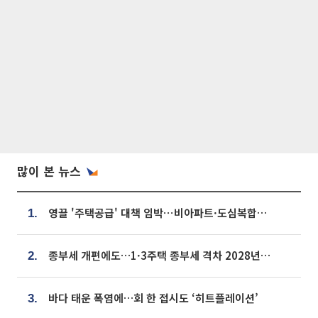
많이 본 뉴스
영끌 '주택공급' 대책 임박⋯비아파트·도심복합까지 총동원
1.
종부세 개편에도…1·3주택 종부세 격차 2028년부터 확대
2.
바다 태운 폭염에…회 한 접시도 ‘히트플레이션’
3.