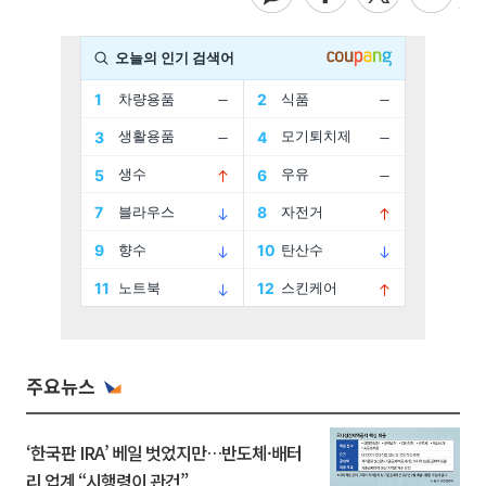
주요뉴스
‘한국판 IRA’ 베일 벗었지만…반도체·배터
리 업계 “시행령이 관건”