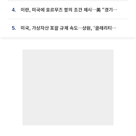
이란, 미국에 호르무즈 합의 조건 제시…美 “경기 아직 안 끝나” [종합]
4.
미국, 가상자산 포괄 규제 속도…상원, ‘클래리티법’ 9월 절차투표 추진
5.