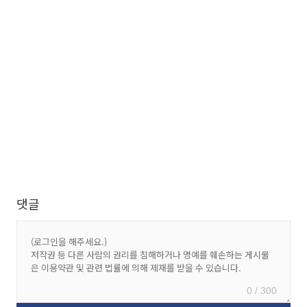
댓글
0 / 300