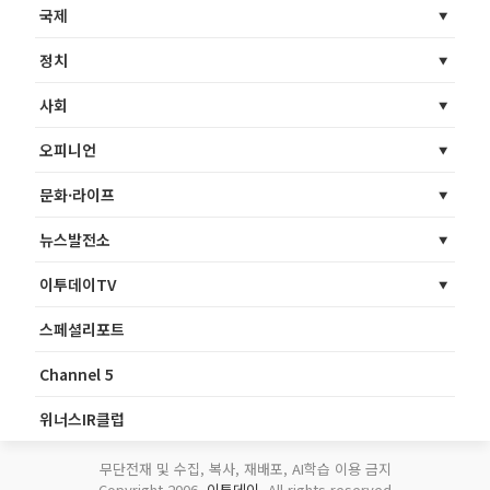
국제
정치
사회
오피니언
문화·라이프
뉴스발전소
이투데이TV
스페셜리포트
Channel 5
위너스IR클럽
무단전재 및 수집, 복사, 재배포, AI학습 이용 금지
Copyright 2006.
이투데이
. All rights reserved