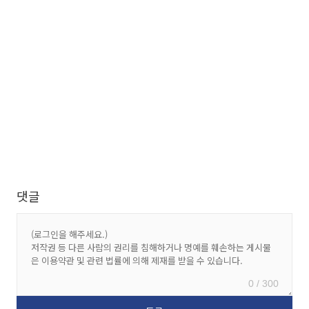
댓글
0 / 300