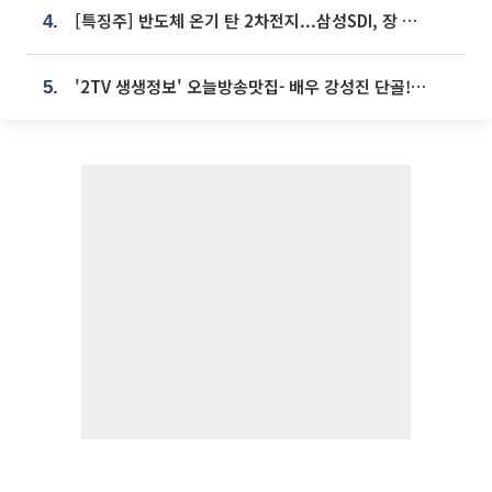
[특징주] 반도체 온기 탄 2차전지...삼성SDI, 장 초반 7% 넘게 껑충
4.
'2TV 생생정보' 오늘방송맛집- 배우 강성진 단골! 쌀국수ㆍ푸팟퐁 커리 맛집 '블○○○'
5.