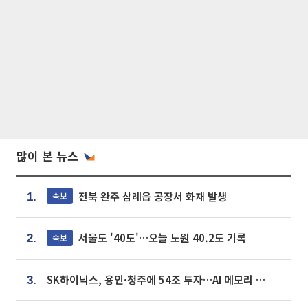
많이 본 뉴스
전북 완주 삼례읍 공장서 화재 발생
속보
1.
서울도 '40도'…오늘 노원 40.2도 기록
속보
2.
SK하이닉스, 용인·청주에 54조 투자…AI 메모리 생산기지 키운다
3.