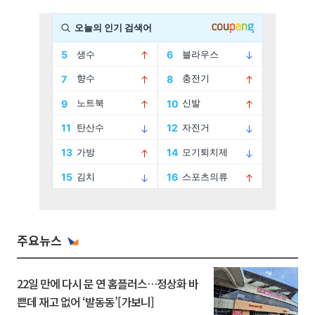
주요뉴스
22일 만에 다시 문 연 홈플러스…정상화 바
쁜데 재고 없어 ‘발동동’[가보니]