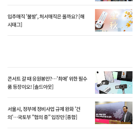
입추매직 '불발', 처서매직은 올까요? [해
시태그]
콘서트 갈 때 응원봉만?⋯'최애' 위한 필수
품 등장이오! [솔드아웃]
서울시, 정부에 정비사업 규제 완화 '건
의'⋯국토부 "협의 중" 입장만 [종합]