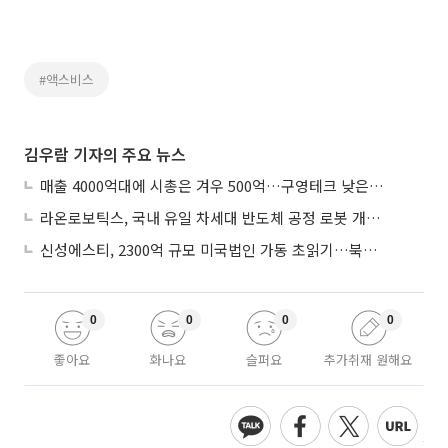
#액스비스
김우람 기자의 주요 뉴스
매출 4000억대에 시총은 겨우 500억…구영테크 낮은 몸값에 저가 승계 마무리
라온로보틱스, 국내 유일 차세대 반도체 공정 로봇 개발 ‘고객사 테스트 진행’
신성에스티, 2300억 규모 미국법인 가동 초읽기…북미 ESS 공략 본격화
0
0
0
0
좋아요
화나요
슬퍼요
추가취재 원해요