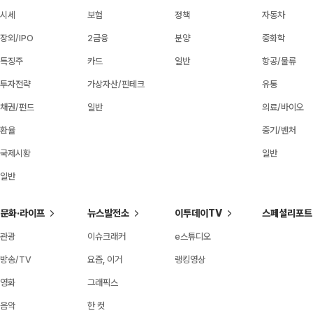
시세
보험
정책
자동차
장외/IPO
2금융
분양
중화학
특징주
카드
일반
항공/물류
투자전략
가상자산/핀테크
유통
채권/펀드
일반
의료/바이오
환율
중기/벤처
국제시황
일반
일반
문화·라이프
뉴스발전소
이투데이TV
스페셜리포트
관광
이슈크래커
e스튜디오
방송/TV
요즘, 이거
랭킹영상
영화
그래픽스
음악
한 컷