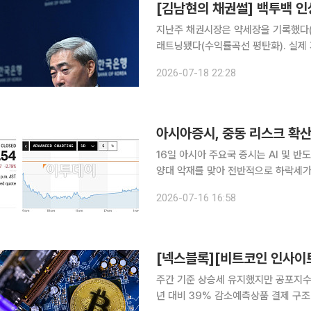
[김남현의 채권썰] 백투백 인
지난주 채권시장은 약세장을 기록했다(
래트닝됐다(수익률곡선 평탄화). 실제 지
3년물은 8.0bp, 국고10년물은 6.7
2026-07-18 22:28
기금리차도 1.3bp 좁혀진 44.9bp
아시아증시, 중동 리스크 확
16일 아시아 주요국 증시는 AI 및 
양대 악재를 맞아 전반적으로 하락세가 이어졌다. 전날 미국 뉴욕 증시가 
힘입어 상승 마감했음에도, 아시아 시
2026-07-16 16:58
주간 기준 상승세 유지했지만 공포지수
년 대비 39% 감소예측상품 결제 구조 논란에 