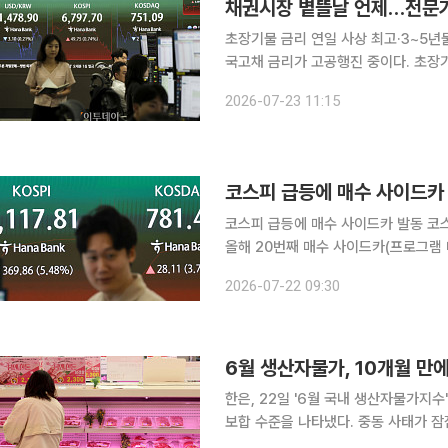
채권시장 볕뜰날 언제…전문가
초장기물 금리 연일 사상 최고·3~5년
국고채 금리가 고공행진 중이다. 초장기
전 기록했던 연중 최고 수준을 위협하
2026-07-23 11:15
가에도 불구하고 연속(백투백) 금리인상
코스피 급등에 매수 사이드카 발동 코스피가 22일 장 초반 5% 넘게 급등하면서 유가증권시장에서
올해 20번째 매수 사이드카(프로그램
면 이날 오전 9시 6분 2초부터 코스
2026-07-22 09:30
분간 정지됐습니다. 발동 당시 코스피2
6월 생산자물가, 10개월 만
한은, 22일 '6월 국내 생산자물가지수' 발표 지난달 생산자물가가 9개월 간의 상승
보합 수준을 나타냈다. 중동 사태가 
었으나 농림수산품과 도시가스 생산물가