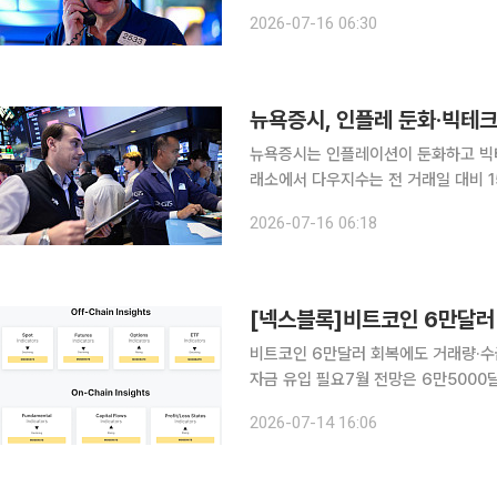
상승한 5만2658.64에 마감했다. S&P
2026-07-16 06:30
주 중심의 나스닥지수는 162.22포인트
뉴욕증시, 인플레 둔화·빅테크 
뉴욕증시는 인플레이션이 둔화하고 빅테크가 강세를 보
래소에서 다우지수는 전 거래일 대비 15
S&P500지수는 28.81포인트(0.38
2026-07-16 06:18
인트(0.62%) 상승한 2만6269.23
비트코인 6만달러 회복에도 거래량·수
자금 유입 필요7월 전망은 6만5000달러에 무
최근 6만달러선을 회복하며 반등에 나
2026-07-14 16:06
있다. 현물 거래량과 온체인 활동의 회