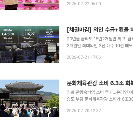
2026-07-22 06:00
스 가격도 뛰었다. 22일 
[채권마감] 외인 수급+환율
20년물 금리도 15년2개월만 최고..
2개월만 최대외인 3선 매수 10선 매도
과 따라 출렁일 듯 채권시장이 단기물은 강세(금리 하락) 장기물은 약세(금리 상승)로 갈렸다. 30년
2026-07-21 17:06
물과 50년물 금리는 이틀째 역대 최
문화체육관광 소비 6.3조 
영화·관광숙박업 소비 증가…온라인 여
승도 부담 문화체육관광 소비가 6조3070억원으로 늘며 회복 흐름을 이어갔지만 생산과 고용은 각
각 전년 동월 대비 3.5%, 0.4% 
2026-07-20 12:37
행 소비와 수출은 부진을 이어갔고, 관