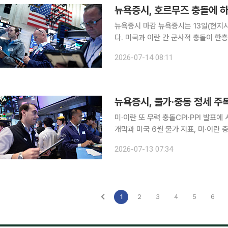
뉴욕증시 마감 뉴욕증시는 13일(현지시간) 반도체주를 중심으로 한 기술주 약세 속에 하락 종료했
다. 미국과 이란 간 군사적 충돌이 한
봉쇄 재개와 함께 호르무즈 통항 선박
2026-07-14 08:11
리가 위축됐다. 뉴욕증권거래
뉴욕증시, 물가·중동 정세 주
미·이란 또 무력 충돌CPI·PPI 발표에 시선 이번 주(7월 13~17일) 뉴욕증시는 2분기 
개막과 미국 6월 물가 지표, 미·이란 
소비자물가지수(CPI)가 연방준비제도(
2026-07-13 07:34
야후파이낸스에 따르면 가장 큰 변수는
1
2
3
4
5
6