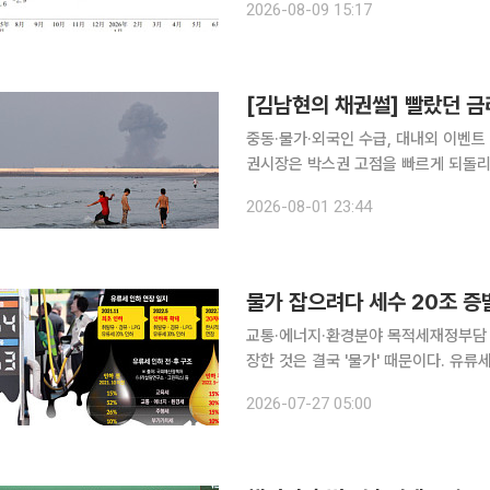
2026-08-09 15:17
중동에서의 긴장감으로 인해 에너지 관
[김남현의 채권썰] 빨랐던 금
중동·물가·외국인 수급, 대내외 이벤트 집
권시장은 박스권 고점을 빠르게 되돌리
데다, 중동 분쟁 완화에 국제유가가 
2026-08-01 23:44
이 이틀연속 동반 서킷브레이크가 발
교통·에너지·환경분야 목적세재정부담 초래⋯기능회복 과제 정
장한 것은 결국 '물가' 때문이다. 유
정상화하면 곧바로 주유소 판매가격이 
2026-07-27 05:00
물운송과 물류비, 대중교통 비용 등을