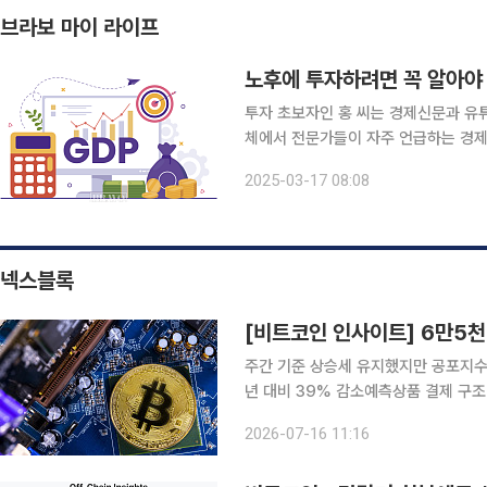
브라보 마이 라이프
노후에 투자하려면 꼭 알아야 
투자 초보자인 홍 씨는 경제신문과 유튜
체에서 전문가들이 자주 언급하는 경제
금해서 상담을 신청해왔다. GDP, 국내총생산 GDP(Gross Domestic Product, 국내총생산)는
2025-03-17 08:08
한 나라의 모든 경제 주체가 일정 기간
넥스블록
[비트코인 인사이트] 6만5천
주간 기준 상승세 유지했지만 공포지수
년 대비 39% 감소예측상품 결제 구조 논란에 
천달러선 안착을 시도하는 가운데 시장
2026-07-16 11:16
환경 완화 기대와 현물 상장지수펀드 