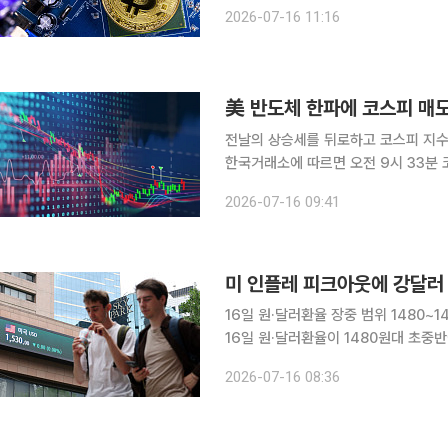
천달러선 안착을 시도하는 가운데 시장
2026-07-16 11:16
환경 완화 기대와 현물 상장지수펀드 
전날의 상승세를 뒤로하고 코스피 지수는 
한국거래소에 따르면 오전 9시 33분 코
6878.98에 거래되고 있다. 장 초반 지수가 급락하면서 코스피 시장에 매도 사이드카가 발동됐다.
2026-07-16 09:41
이날 오전 9시 10분경 미니 코스피2
미 인플레 피크아웃에 강달러 
16일 원·달러환율 장중 범위 1480
16일 원·달러환율이 1480원대 초중반에서 등락
연구원은 이날 장중 환율에 대해 "물가
2026-07-16 08:36
서 "달러 약세 속 수출업체 네고 물량 