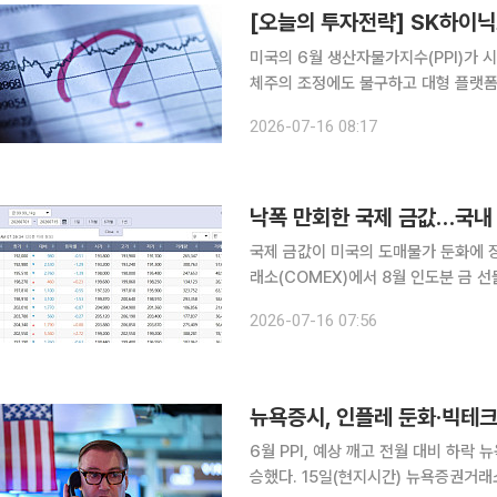
[오늘의 투자전략] SK하이닉
미국의 6월 생산자물가지수(PPI)가 
체주의 조정에도 불구하고 대형 플랫폼
국내 증시는 미 증시 내 반도체주 약
2026-07-16 08:17
라는 전망이 나왔다. 김유
낙폭 만회한 국제 금값…국내
국제 금값이 미국의 도매물가 둔화에 장 초반 낙폭을 
래소(COMEX)에서 8월 인도분 금 선물
스)당 4051.80달러에 거래를 마쳤다
2026-07-16 07:56
을 나타냈다. 현물 금값은 장 초반 약 
뉴욕증시, 인플레 둔화·빅테크 
6월 PPI, 예상 깨고 전월 대비 하
승했다. 15일(현지시간) 뉴욕증권거래소에서 다우지수는 전 거래일 대비 150.37포인트(0.29%)