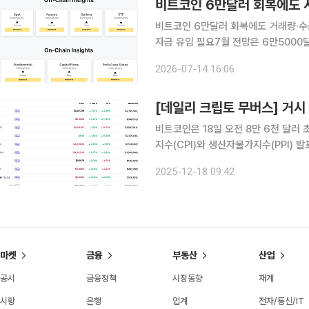
비트코인 6만달러 회복에도 
비트코인 6만달러 회복에도 거래량·수
자금 유입 필요7월 전망은 6만5000달러에 무
최근 6만달러선을 회복하며 반등에 나
2026-07-14 16:06
있다. 현물 거래량과 온체인 활동의 회
비트코인은 18일 오전 8만 6천 달러
지수(CPI)와 생산자물가지수(PPI) 
겹치며 글로벌 위험자산 전반에 회피 
2025-12-18 09:42
확실성이 커지면서 암호화폐 시장에서
마켓
금융
부동산
산업
공시
금융정책
시장동향
재계
시황
은행
업계
전자/통신/IT