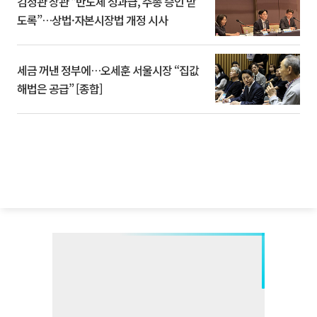
김정관 장관 “반도체 성과급, 주총 승인 받
도록”…상법·자본시장법 개정 시사
세금 꺼낸 정부에…오세훈 서울시장 “집값
해법은 공급” [종합]