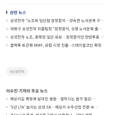
관련 뉴스
삼성전자 “노조와 임단협 잠정합의…성숙한 노사관계 구축할 것”
여명구 삼성전자 피플팀장 “잠정합의, 상생 노사문화 출발점 되길…합의사항 성실 이행”
삼성전자 노조, 총파업 일단 유보…잠정합의안 찬반투표 돌입
블랙록 토큰화 MMF, 유럽 시장 진출∙∙∙스테이블코인 확장
#삼성전자
이수진 기자의 주요 뉴스
메모리값 폭등에 달라진 셈법…갤럭시는 원가 절감·아이폰은 서비스 확대
‘5년 LTA’ 늘리는 삼성·SK…메모리 수주산업 전환 속 다른 셈법