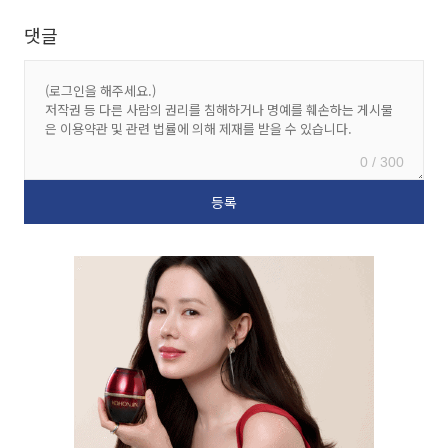
댓글
0 / 300