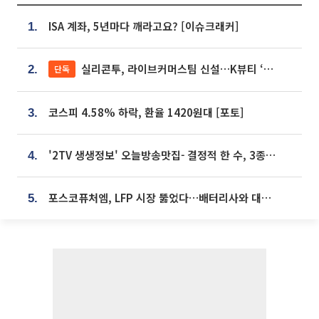
ISA 계좌, 5년마다 깨라고요? [이슈크래커]
1.
실리콘투, 라이브커머스팀 신설…K뷰티 ‘글로벌 판매망’ 확대[K뷰티 라방戰]
단독
2.
코스피 4.58% 하락, 환율 1420원대 [포토]
3.
'2TV 생생정보' 오늘방송맛집- 결정적 한 수, 3종 메밀면! 메밀 소바 맛집 '의○○○○'
4.
포스코퓨처엠, LFP 시장 뚫었다…배터리사와 대규모 장기 공급 합의
5.