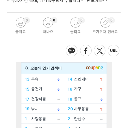
주52시간 특례, 메가특구법서 부활하나…“반도체특별법 담겨야”
0
0
0
0
좋아요
화나요
슬퍼요
추가취재 원해요