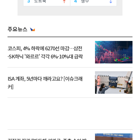
주요뉴스
코스피, 4% 하락에 6270선 마감…삼전
·SK하닉 '와르르' 각각 6%·10%대 급락
ISA 계좌, 5년마다 깨라고요? [이슈크래
커]