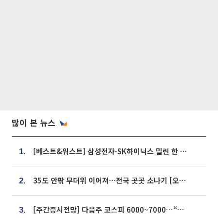
많이 본 뉴스
[베스트&워스트] 삼성전자·SK하이닉스 밀린 한 주…상상인증권은 85% 급등
1.
35도 안팎 무더위 이어져…전국 곳곳 소나기 [오늘 날씨]
2.
[주간증시전망] 다음주 코스피 6000~7000⋯“外人 수급은 정책이 변수”
3.