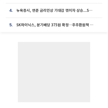
뉴욕증시, 연준 금리인상 기대감 꺾이자 상승...S&P500 사상 최고치 [종합]
4.
SK하이닉스, 분기배당 375원 확정…주주환원책 9월로 앞당겨 발표
5.