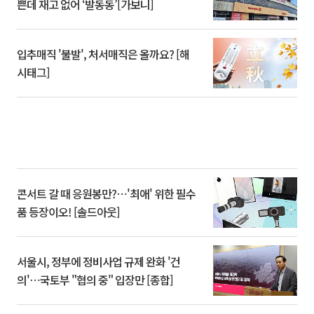
쁜데 재고 없어 ‘발동동’[가보니]
입추매직 '불발', 처서매직은 올까요? [해
시태그]
콘서트 갈 때 응원봉만?⋯'최애' 위한 필수
품 등장이오! [솔드아웃]
서울시, 정부에 정비사업 규제 완화 '건
의'⋯국토부 "협의 중" 입장만 [종합]