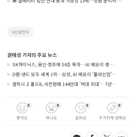
美 클래리티 법안 연내 통과 가능성 13%…상원 문턱서 제동
#삼성전자
권태성 기자의 주요 뉴스
SK하이닉스, 용인·청주에 54조 투자…AI 메모리 생산기지 키운다
D램·낸드 모두 세계 1위…삼성, AI 메모리 '풀라인업'으로 승부
갤럭시 Z 폴드8, 사전판매 144만대 '역대 최대'…7년만에 갤노트10 기록 넘어
0
0
0
0
좋아요
화나요
슬퍼요
추가취재 원해요