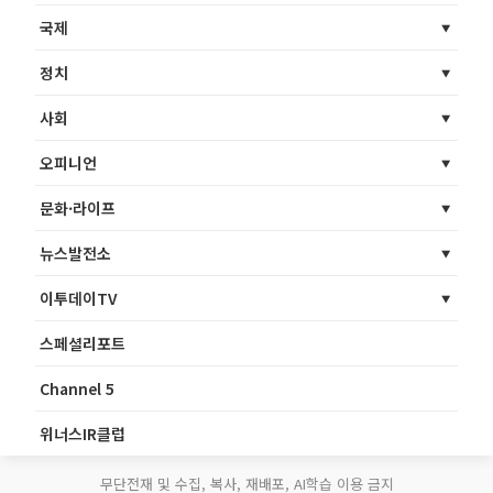
국제
정치
사회
오피니언
문화·라이프
뉴스발전소
이투데이TV
스페셜리포트
Channel 5
위너스IR클럽
무단전재 및 수집, 복사, 재배포, AI학습 이용 금지