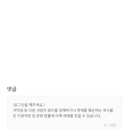
댓글
0 / 300