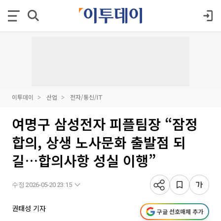
이투데이
산업
전자/통신/IT
여명구 삼성전자 피플팀장 “잠정
합의, 상생 노사문화 출발점 되
길…합의사항 성실 이행”
수정 2026-05-20 23:15
권태성 기자
구글 선호매체 추가