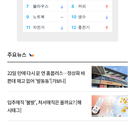
주요뉴스
22일 만에 다시 문 연 홈플러스…정상화 바
쁜데 재고 없어 ‘발동동’[가보니]
입추매직 '불발', 처서매직은 올까요? [해
시태그]