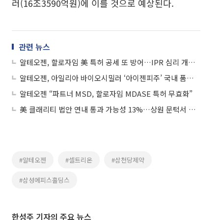
러(16조3590억원)에 이를 것으로 예상된다.
관련 뉴스
알테오젠, 할로자임 美 특허 공세 또 방어…IPR 심리 개시 불발
알테오젠, 아일리아 바이오시밀러 ‘아이젠피주’ 국내 품목허가
알테오젠 “파트너 MSD, 할로자임 MDASE 특허 무효화”
美 클래리티 법안 연내 통과 가능성 13%…상원 문턱서 제동
#알테오젠
#셀트리온
#삼천당제약
#삼성에피스홀딩스
한성주 기자의 주요 뉴스