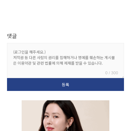
댓글
0 / 300