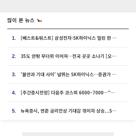
많이 본 뉴스
[베스트&워스트] 삼성전자·SK하이닉스 밀린 한 주…상상인증권은 85% 급등
1.
35도 안팎 무더위 이어져…전국 곳곳 소나기 [오늘 날씨]
2.
'불안과 기대 사이' 널뛰는 SK하이닉스…증권가 "HBM4·LTA 기반 펀터멘털 견고"
3.
[주간증시전망] 다음주 코스피 6000~7000⋯“外人 수급은 정책이 변수”
4.
뉴욕증시, 연준 금리인상 기대감 꺾이자 상승...S&P500 사상 최고치 [종합]
5.