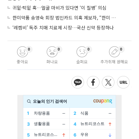
귀밑·턱밑 혹…얼굴 마비가 있다면 ‘이 질병’ 의심
한미약품 송영숙 회장 법인카드 의혹 제보자, “한미 잘 되기 바라는 마음”
‘레켐비’ 독주 치매 치료제 시장…국산 신약 등장하나
0
0
0
0
좋아요
화나요
슬퍼요
추가취재 원해요