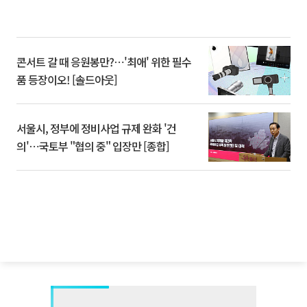
콘서트 갈 때 응원봉만?⋯'최애' 위한 필수
품 등장이오! [솔드아웃]
서울시, 정부에 정비사업 규제 완화 '건
의'⋯국토부 "협의 중" 입장만 [종합]