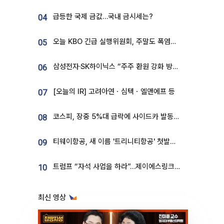
급등한 국제 금값…국내 금시세는?
04
오늘 KBO 긴급 실행위원회, 주말도 폭염취소 될까
05
삼성전자·SK하이닉스 “주주 환원 강화 방안 마련”
06
[오늘의 IR] 고려아연ㆍ심텍ㆍ엘앤에프 등
07
코스피, 장중 5%대 급락에 사이드카 발동…삼성·SK 동반 폭락
08
티웨이항공, 새 이름 '트리니티항공' 첫발…SSC 전략 본격화
09
트럼프 “자석 사업을 하라”…제이에스링크, 비중국 영구자석 공급망 구축 속도
10
최신 영상