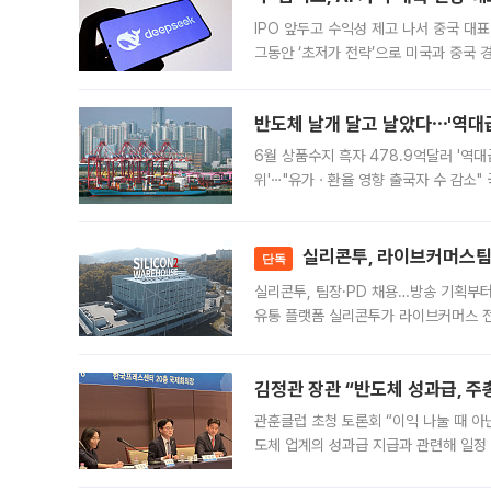
IPO 앞두고 수익성 제고 나서 중국 대표
그동안 ‘초저가 전략’으로 미국과 중국
가된다. 블룸버그통신에 따르면 딥시크는
반도체 날개 달고 날았다⋯'역대급
6월 상품수지 흑자 478.9억달러 '역대
위'⋯"유가ㆍ환율 영향 출국자 수 감소" 
급 수출 호조가 매달 이어지면서 6월 
대 기
실리콘투, 라이브커머스팀 
단독
실리콘투, 팀장·PD 채용…방송 기획부
유통 플랫폼 실리콘투가 라이브커머스 전
나섰다. 국내 화장품을 해외 유통망에 공
김정관 장관 “반도체 성과급, 
관훈클럽 초청 토론회 “이익 나눌 때 아
도체 업계의 성과급 지급과 관련해 일정
최근 상법·자본시장법 개정으로 기업 지