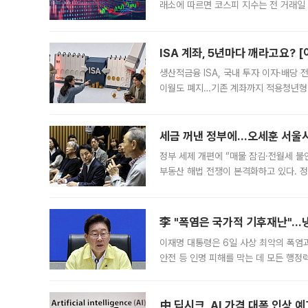
래소에 따르면 코스피 지수는 전 거래일 대
1.81% 내린 6478.75에 출발한 코
다. 이날 오전
ISA 계좌, 5년마다 깨라고요? 
생산적금융 ISA, 국내 투자 이자·배당
이월도 폐지…기존 계좌까지 적용청년형 
는 5년마다 계좌를 해지하라는 건가요?”
편을
세금 꺼낸 정부에…오세훈 서울시장
정부 세제 개편에 “매물 잠김·전월세 불
부동산 해법 전쟁이 본격화하고 있다. 
드를 꺼내자 서울시는 전·월세 부담만 
李 "폭염은 국가적 기후재난"…냉
이재명 대통령은 6일 사상 최악의 폭염
안전 등 인명 피해를 막는 데 모든 행
인프라 확충 계획을 내년도 예산안에 반
中 딥시크, AI 가격 대폭 인상 