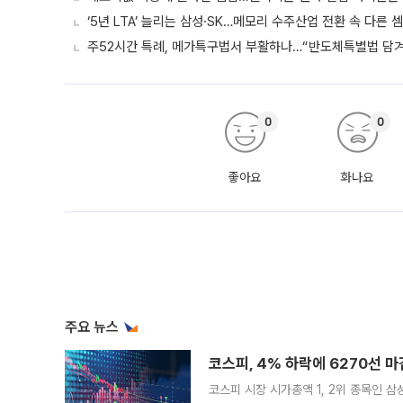
‘5년 LTA’ 늘리는 삼성·SK…메모리 수주산업 전환 속 다른 
주52시간 특례, 메가특구법서 부활하나…“반도체특별법 담겨야
0
0
좋아요
화나요
주요 뉴스
코스피, 4% 하락에 6270선 마
코스피 시장 시가총액 1, 2위 종목인 