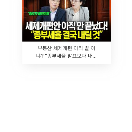
부동산 세제개편 아직 끝 아
냐? "종부세율 발표보다 내릴
것" 장기거주·양도세 전망 I 집
땅지성 I 김인만, 진미윤