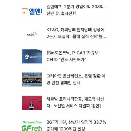
엘앤에프, 2분기 영업이익 208억…
전년 比 흑자전환
KT&G, 해외담배·전자담배 성장에
2분기 호실적…올해 실적 전망 높였
다
[BioS]온코닉, P-CAB '자큐보'
GERD "인도 시판허가"
고려아연 온산제련소, 온열 질환 예
방 안전 캠페인 실시
새출발 트리니티항공, 재도약 나선
다…노선별 서비스 차별화[종합]
BGF리테일, 상반기 영업익 33.7%
증가해 1230억원 달성