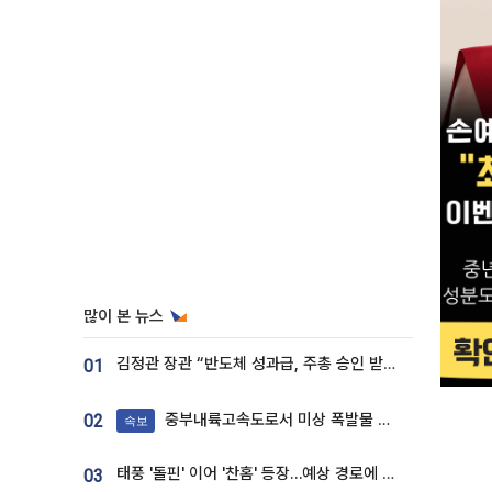
많이 본 뉴스
김정관 장관 “반도체 성과급, 주총 승인 받도록”…상법·자본시장법 개정 시사
01
중부내륙고속도로서 미상 폭발물 발견
02
속보
태풍 '돌핀' 이어 '찬홈' 등장…예상 경로에 한국 '한숨'
03