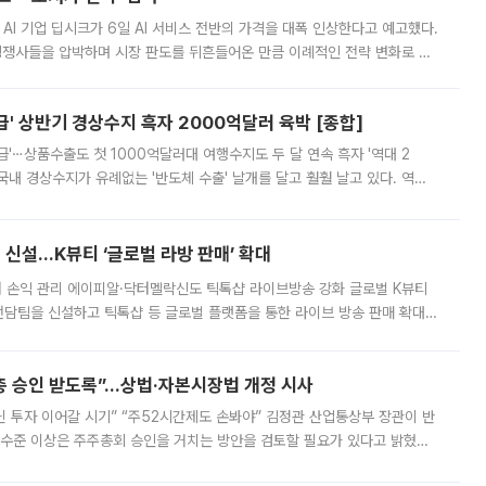
 AI 기업 딥시크가 6일 AI 서비스 전반의 가격을 대폭 인상한다고 예고했다.
 경쟁사들을 압박하며 시장 판도를 뒤흔들어온 만큼 이례적인 전략 변화로 평
 이날 공지를 통해 구체적인 인상 폭은 공개하지 않았지만 상당한 수
' 상반기 경상수지 흑자 2000억달러 육박 [종합]
급'⋯상품수출도 첫 1000억달러대 여행수지도 두 달 연속 흑자 '역대 2
국내 경상수지가 유례없는 '반도체 수출' 날개를 달고 훨훨 날고 있다. 역대
경상수지 뿐 아니라 상반기 경상수지 흑자도 2000억달러에 근접하며 사상 최
신설…K뷰티 ‘글로벌 라방 판매’ 확대
터 손익 관리 에이피알·닥터멜락신도 틱톡샵 라이브방송 강화 글로벌 K뷰티
담팀을 신설하고 틱톡샵 등 글로벌 플랫폼을 통한 라이브 방송 판매 확대에
급하는 데서 한발 더 나아가 방송 기획과 상품 구성, 출연자 섭외, 손익
주총 승인 받도록”…상법·자본시장법 개정 시사
닌 투자 이어갈 시기” “주52시간제도 손봐야” 김정관 산업통상부 장관이 반
 수준 이상은 주주총회 승인을 거치는 방안을 검토할 필요가 있다고 밝혔다.
배구조와 주주권 강화 논의가 이어지는 가운데, 핵심 연구인력에 대한