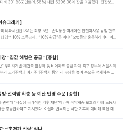
비 301.88포인트(4.58%) 내린 6296.38에 장을 마감했다. 전장보다
스피는 장중 한때 6550.94까지 오르기도 했으나 6238.32까지 밀리기도 했
[이슈크래커]
 전액 비과세일반 ISA는 최장 5년…손익통산·과세이연 단절미사용 납입 한도
납입액 10% 소득공제…“10% 환급”은 아냐 “오랫동안 운용하라더니 이제
 ‘만능 절세 통장’으로 불리는 개인종합자산관리계좌(ISA)가 두 갈래로 개
 “집값 해법은 공급” [종합]
안” 우려재개발·재건축 활성화 및 비아파트 공급 확대 촉구 정부와 서울시의
정부가 고가주택과 비거주 1주택자 등의 세 부담을 높여 수요를 억제하는 카
키울 것이라며 세금이 아닌 공급이 근본적인 처방이라고 전면 반박했다.
방·전력망 확충 등 예산 반영 주문 [종합]
과 관련해 "사실상 국가적인 기후 재난"이라며 취약계층 보호와 야외 노동자
정력을 총동원하라고 지시했다. 아울러 반복되는 극한 기후에 대비해 폭염 대응
영하는 방안도 검토하라고 주문했다. 이 대통령은 이날 폭염·가뭄 대
예고⋯‘초저가 전략’ 접나