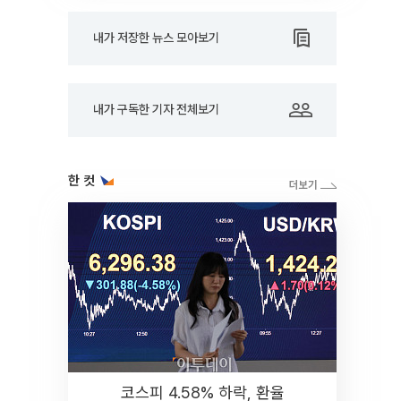
내가 저장한 뉴스 모아보기
내가 구독한 기자 전체보기
한 컷
코스피 4.58% 하락, 환율