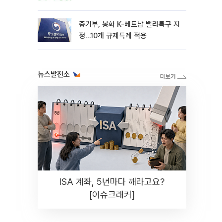
중기부, 봉화 K-베트남 밸리특구 지
정…10개 규제특례 적용
뉴스발전소
ISA 계좌, 5년마다 깨라고요?
[이슈크래커]