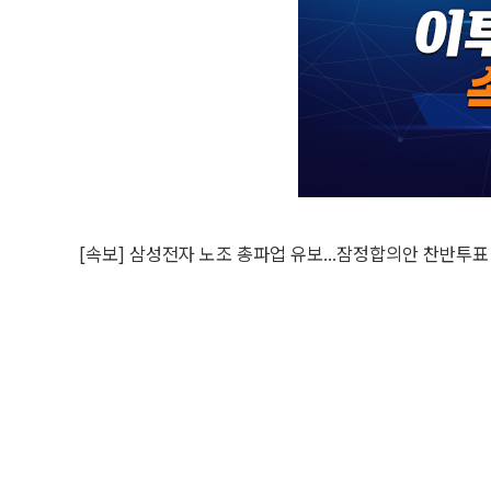
[속보] 삼성전자 노조 총파업 유보…잠정합의안 찬반투표