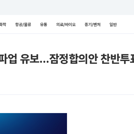
화학
항공/물류
유통
의료/바이오
중기/벤처
일반
총파업 유보…잠정합의안 찬반투