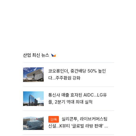
산업 최신 뉴스
코오롱인더, 중간배당 50% 높인
다…주주환원 강화
통신사 매출 효자된 AIDC…LG유
플, 2분기 역대 최대 실적
실리콘투, 라이브커머스팀
단독
신설…K뷰티 ‘글로벌 라방 판매’ 확
대