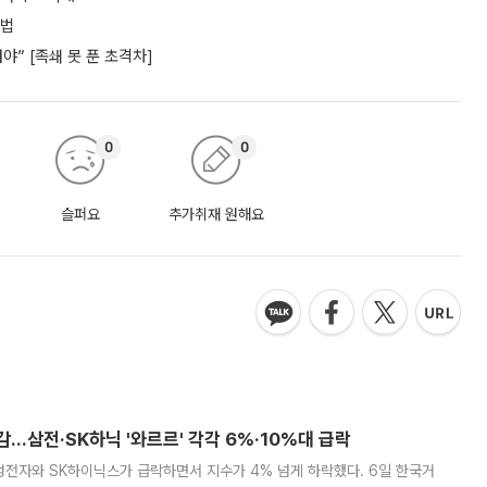
셈법
” [족쇄 못 푼 초격차]
0
0
슬퍼요
추가취재 원해요
감…삼전·SK하닉 '와르르' 각각 6%·10%대 급락
삼성전자와 SK하이닉스가 급락하면서 지수가 4% 넘게 하락했다. 6일 한국거