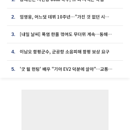
임영웅, 어느덧 데뷔 10주년⋯"가진 것 없던 시절, 내 앞엔 20명의 팬뿐"
2.
[내일 날씨] 폭염 한풀 꺾여도 무더위 계속⋯동해안 이틀 연속 비
3.
이남오 함평군수, 군공항 소음피해 함평 보상 요구
4.
'굿 윌 헌팅' 배우 "기아 EV2 덕분에 살아"…교통사고 후 안전성 극찬
5.