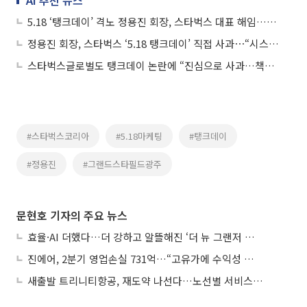
5.18 ‘탱크데이’ 격노 정용진 회장, 스타벅스 대표 해임…“일벌백계 본보기”
정용진 회장, 스타벅스 ‘5.18 탱크데이’ 직접 사과⋯“시스템·역사인식 부재가 火 불러”
스타벅스글로벌도 탱크데이 논란에 “진심으로 사과…책임 규명·조사 착수”
#스타벅스코리아
#5.18마케팅
#탱크데이
#정용진
#그랜드스타필드광주
문현호 기자의 주요 뉴스
효율·AI 더했다…더 강하고 알뜰해진 ‘더 뉴 그랜저 하이브리드’
진에어, 2분기 영업손실 731억…“고유가에 수익성 악화”
새출발 트리니티항공, 재도약 나선다…노선별 서비스 차별화