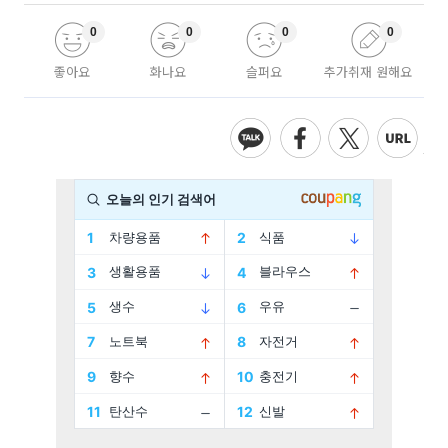
0
0
0
0
좋아요
화나요
슬퍼요
추가취재 원해요