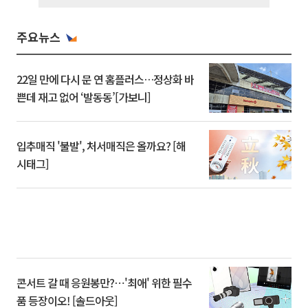
주요뉴스
22일 만에 다시 문 연 홈플러스…정상화 바
쁜데 재고 없어 ‘발동동’[가보니]
입추매직 '불발', 처서매직은 올까요? [해
시태그]
콘서트 갈 때 응원봉만?⋯'최애' 위한 필수
품 등장이오! [솔드아웃]