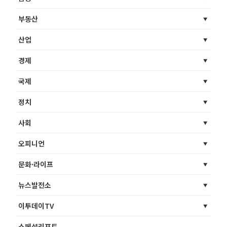
부동산
산업
경제
국제
정치
사회
오피니언
문화·라이프
뉴스발전소
이투데이TV
스페셜리포트