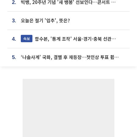
빅뱅, 20주년 기념 '새 뱅봉' 선보인다⋯콘서트 앞두고 팝업 개최
2.
오늘은 절기 '입추', 뜻은?
3.
합수본, '통계 조작' 서울·경기·충북 선관위 등 추가 압수수색
속보
4.
‘나솔사계’ 국화, 결별 후 재등장⋯첫인상 투표 휩쓸고 ‘인기녀’ 등극
5.