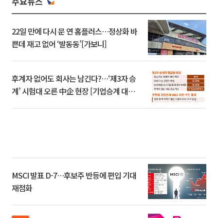
주요뉴스
22일 만에 다시 문 연 홈플러스…정상화 바
쁜데 재고 없어 ‘발동동’[가보니]
후계자 없어도 회사는 남긴다?…‘제3자 승
계’ 시험대 오른 中企 현장 [기업승계 대전
환]
MSCI 발표 D-7…후보주 반등에 편입 기대
재점화