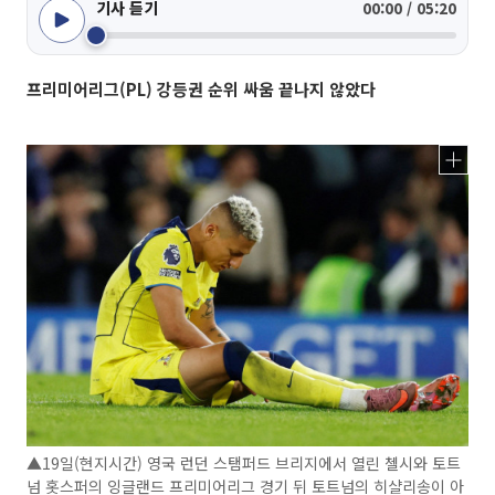
기사 듣기
00:00 / 05:20
프리미어리그(PL) 강등권 순위 싸움 끝나지 않았다
▲19일(현지시간) 영국 런던 스탬퍼드 브리지에서 열린 첼시와 토트
넘 홋스퍼의 잉글랜드 프리미어리그 경기 뒤 토트넘의 히샬리송이 아