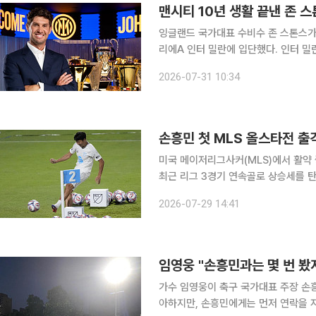
맨시티 10년 생활 끝낸 존 스
잉글랜드 국가대표 수비수 존 스톤스가
리에A 인터 밀란에 입단했다. 인터 밀란은 30일(현지시간) 스톤스와 2028년 6월 30일까지 계약
을 체결했다고 발표했다. 스톤스는 맨
2026-07-31 10:34
었다. 스톤스는 인터 밀란 구단을 
손흥민 첫 MLS 올스타전 출
미국 메이저리그사커(MLS)에서 활약 
최근 리그 3경기 연속골로 상승세를 탄
이 쏠린다. 2026 MLS 올스타전은 30일 오전 9시(한국시간) 미국 노스캐롤라이나주 샬럿의 뱅크
2026-07-29 14:41
오브 아메리카 스타디움에서 MLS 올
임영웅 "손흥민과는 몇 번 봤
가수 임영웅이 축구 국가대표 주장 손흥
아하지만, 손흥민에게는 먼저 연락을 자제한다고 밝혔다. 임영웅은 