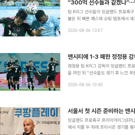
“300억 선수들과 같겠나”⋯
팀 K리그 선수들이 잉글랜드 프로축구 
붙은 뒤 빠른 패스와 슈팅 템포에서 세계 
는 5일 서울월드컵경기장에서 열린 20
2026-08-06 13:07
체감온도가 34도에 육박한 무더위 속
맨시티에 1-3 패한 정정용 감
정정용 팀 K리그 감독이 잉글랜드 프로
을 마친 뒤 “선수들도 경기 후 느낀 
경험에 의미를 부여했다. 정 감독은 5일 서울월드컵경기장에서 열린 2026 쿠팡플레이 시리즈 1경
2026-08-06 10:45
기에서 맨시티에 1-3으로 패한 뒤 기
서울서 첫 시즌 준비하는 맨시
잉글랜드 프로축구 프리미어리그(EPL)
에서 치를 두 차례 프리시즌 경기를 
뜻을 밝혔다. 마레스카 감독은 선수단과 함께 4일 저녁 서울에 도착한 뒤 서울 종로구 포시즌스호텔