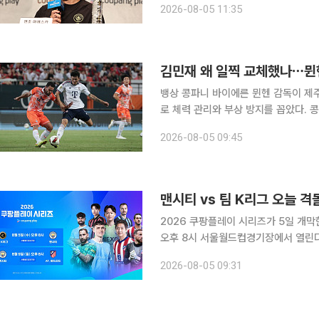
2026-08-05 11:35
에서 열린 기
김민재 왜 일찍 교체했나⋯뮌헨
뱅상 콩파니 바이에른 뮌헨 감독이 제
로 체력 관리와 부상 방지를 꼽았다. 콩파니 감독은 4일 제주월드컵경기장에서 열린 제주와의 ‘아우
디 풋볼 서밋’ 친선경기에서 2-1로 
2026-08-05 09:45
모두 최선을 다했고 큰 부상 없이 마쳐
맨시티 vs 팀 K리그 오늘 
2026 쿠팡플레이 시리즈가 5일 개막한다. 첫 경기인 팀 K리그와 맨체스터 시티의 
오후 8시 서울월드컵경기장에서 열린다
강호 맨체스터 시티가 맞붙으며 대회의 막을 올린다. 두 번째 경기는 9일
2026-08-05 09:31
울월드컵경기장에서 열린다. 맨체스터 