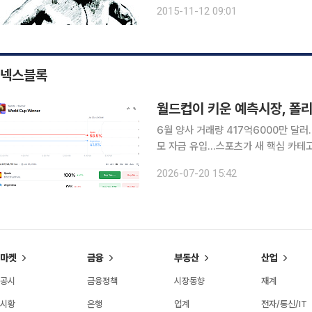
화가 된 야구와 축구 등의 국제 대회에
2015-11-12 09:01
타가 활동한 시기는 1960년대이고 
넥스블록
월드컵이 키운 예측시장, 폴리
6월 양사 거래량 417억6000만 달
모 자금 유입…스포츠가 새 핵심 카테고리
라인업 관건” 월드컵 개막 후 양사 거래량 62.7% 증가 2026 북중미 월드컵이 막을 내린 가운데,
2026-07-20 15:42
월드컵이 폴리마켓(Polymarket)과 
마켓
금융
부동산
산업
공시
금융정책
시장동향
재계
시황
은행
업계
전자/통신/IT