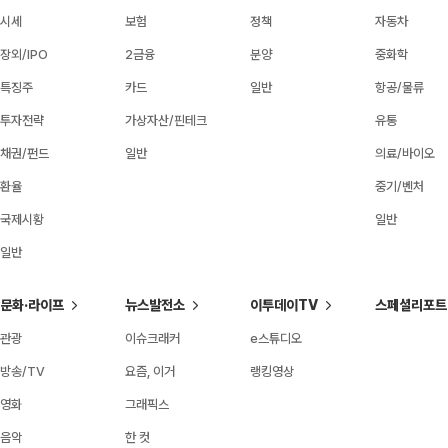
시세
보험
정책
자동차
장외/IPO
2금융
분양
중화학
특징주
카드
일반
항공/물류
투자전략
가상자산/핀테크
유통
채권/펀드
일반
의료/바이오
환율
중기/벤처
국제시황
일반
일반
문화·라이프
뉴스발전소
이투데이TV
스페셜리포트
관광
이슈크래커
e스튜디오
방송/TV
요즘, 이거
랭킹영상
영화
그래픽스
음악
한 컷