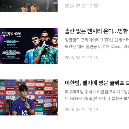
‘산골총각 영웅’에서 배우 김도훈과 
2026-07-29 13:59
직접 관람한 경험을 묻자 “쏘니가 있을 
홀란 없는 맨시티 온다…방한
잉글랜드 프리미어리그(EPL) 맨체스터
모았던 엘링 홀란을 비롯해 로드리, 제레미 도
(한국시간) 구단 공식 홈페이지를 통
2026-07-29 13:26
28명의 선수 
이한범, 벨기에 명문 클뤼프 
축구대표팀 수비수 이한범(24·미트윌란)이
체 HLN은 29일(한국시간) 클뤼프 
미 합의했다고 보도했다. 현재 소속팀
2026-07-29 10:49
것으로 전해졌다. 벨기에 이