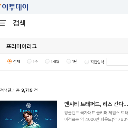
검색
전체
1주
1개월
1년
직접입력
검색결과 총
3,719
건
맨시티 트래퍼드, 리즈 간다…‘
잉글랜드 국가대표 골키퍼 제임스 트래
이적료는 약 4000만 파운드(약 760억원
(현지시간) 구단 홈페이지를 통해 맨