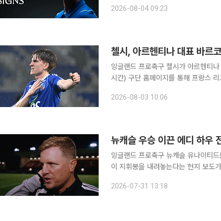
(UCL)를 포함해 선수 생활 동안 8
2026-08-04 09:23
발표했다. 헨더슨은 고향 팀 선덜
첼시, 아르헨티나 대표 바르
잉글랜드 프로축구 첼시가 아르헨티나 국가대표 
시간) 구단 홈페이지를 통해 프랑스 
기간은 2033년까지이며 이적료는 공
2026-08-03 10:06
이 이끄는 선
뉴캐슬 우승 이끈 에디 하우
잉글랜드 프로축구 뉴캐슬 유나이티드를
이 지휘봉을 내려놓는다는 현지 보도가
티아스 야이슬레 감독이 유력하게 거론된다. 로이터통신과 스카이스포츠 등 영국 매체
2026-07-31 13:18
지시간) 하우 감독이 뉴캐슬 수뇌부에