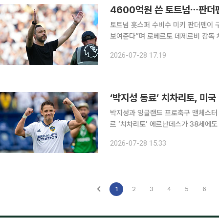
4600억원 쓴 토트넘⋯판더펜
토트넘 홋스퍼 수비수 미키 판더펜이 
보여준다”며 로베르토 데제르비 감독 
대했다. 27일(현지시간) BBC에 따르면 프리시즌 투어를 위해 호주 시드니에 머물고 있는 판더펜은
2026-07-28 17:19
BBC 스포츠와 인터뷰에서 “구단이 
‘박지성 동료’ 치차리토, 미국
박지성과 잉글랜드 프로축구 맨체스터
르 ‘치차리토’ 에르난데스가 38세에도
새롭게 뛰어드는 아틀레티코 댈러스다. 아틀레티코 댈러스는 27일(현지시간) 치차리토와 2년 
2026-07-28 15:33
을 체결하고 1년 연장 구단 옵션을 포
1
2
3
4
5
6