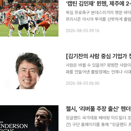
‘캡틴 김민재’ 뮌헨, 제주에 
독일 프로축구 분데스리가의 명문 바이에
프리시즌 아시아 투어를 산뜻하게 출발했다. 뱅상 콩파니 감독이 이끄는 뮌헨은 4
기장에서 열린 제주와의 ‘아우디 풋볼 서밋’ 친선경
2026-08-05 09:16
치른 것은 2024년 이후 2년 만이다.
[김기찬의 사람 중심 기업가 
사람은 바뀔 수 있을까? 평범한 사람이 비범한 성과를 낼
화를 만들어낸 출발점에는 언제나 시대를 바꾼 질문이 있었다
데 몸과 마음이 모두 출근한 사람은 몇
2026-08-05 06:00
게 몰입한 직원들이 생각하고 상상하며
첼시, ‘리버풀 주장 출신’ 
잉글랜드 국가대표 베테랑 미드필더 조던 헨더슨(
간) 구단 홈페이지를 통해 “잉글랜드 