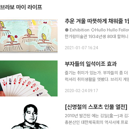
브라보 마이 라이프
추운 겨울 따뜻하게 채워줄 1
● Exhibition ◇Hullo Hullo Following on: 로즈 와일리 일정 3월 28일까지 장소 예술의전당
한가람미술관 1934년생 80대 할머니
린다. 어린 시절부터 화가를 꿈꾼 로즈
2021-01-07 16:24
재개했다. 그녀는 당시
부자들의 일석이조 효과
즐기는 취미가 있는가. 부자들의 좀 더
럭셔리 취미생활을 엿봤다. 브리지 게임에 빠진 슈퍼리치 한국 사람에게 가장 있기 있는 게임이 화
투라면 외국에서는 트럼프 카드로 즐기
2020-02-24 09:17
[신명철의 스포츠 인물 열전] 
2010년 발간된 에는 김일(金一)과 
총본산인 대한체육회의 역사서에 프로 