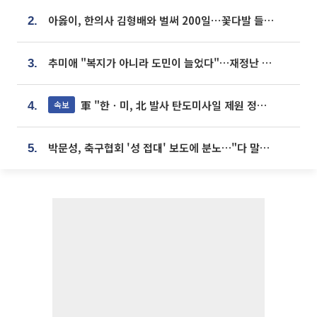
아옳이, 한의사 김형배와 벌써 200일⋯꽃다발 들고 "프러포즈 아냐"
2.
추미애 "복지가 아니라 도민이 늘었다"…재정난 책임론 정면돌파
3.
軍 "한ㆍ미, 北 발사 탄도미사일 제원 정밀분석 중"
속보
4.
박문성, 축구협회 '성 접대' 보도에 분노…"다 말아먹으려고 작정했나"
5.