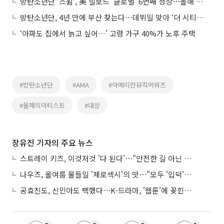
방탄소년단 ‘스윔’, 美 빌보드 '글로벌' 6번째 정상⋯올해 최다 기록
방탄소년단, 4년 만에 부산 찾는다⋯데뷔일 맞아 ‘더 시티’ 개최
‘아파도 집에서 늙고 싶어…’ 고령 가구 40%가 노후 주택
#방탄소년단
#AMA
#아메리칸뮤직어워즈
#올해의아티스트
#대상
장유진 기자의 주요 뉴스
스트레이 키즈, 이것저것 '다 된다'⋯"안전한 길 아닌 도전이 재밌어"
나우즈, 올여름 물들일 '제로섹시'의 맛⋯"모두 '입덕'시킬 것"
공효진도, 신민아도 택했다⋯K-드라마, '웹툰'에 꽂힌 이유