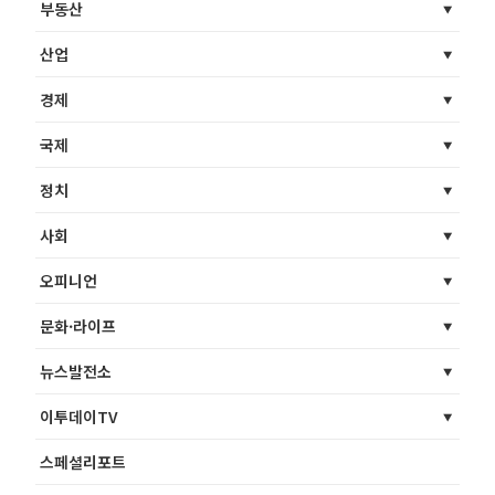
부동산
산업
경제
국제
정치
사회
오피니언
문화·라이프
뉴스발전소
이투데이TV
스페셜리포트