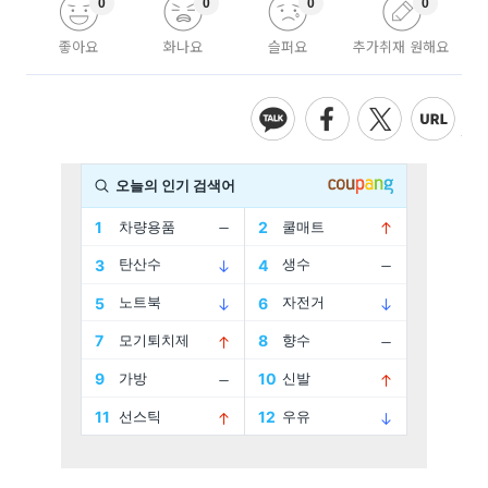
0
0
0
0
좋아요
화나요
슬퍼요
추가취재 원해요