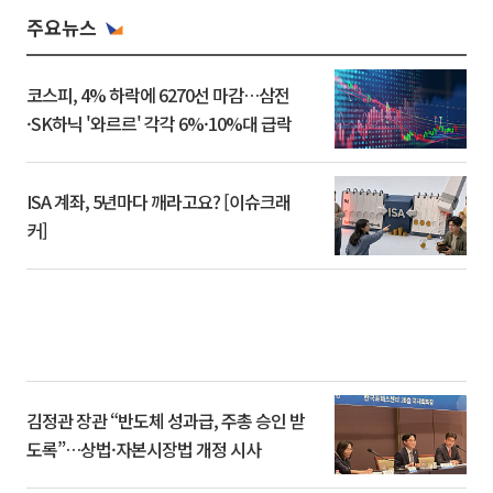
주요뉴스
코스피, 4% 하락에 6270선 마감…삼전
·SK하닉 '와르르' 각각 6%·10%대 급락
ISA 계좌, 5년마다 깨라고요? [이슈크래
커]
김정관 장관 “반도체 성과급, 주총 승인 받
도록”…상법·자본시장법 개정 시사