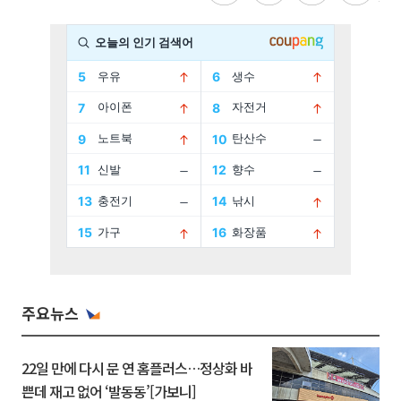
주요뉴스
22일 만에 다시 문 연 홈플러스…정상화 바
쁜데 재고 없어 ‘발동동’[가보니]