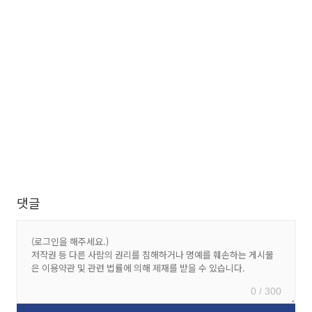
댓글
0 / 300