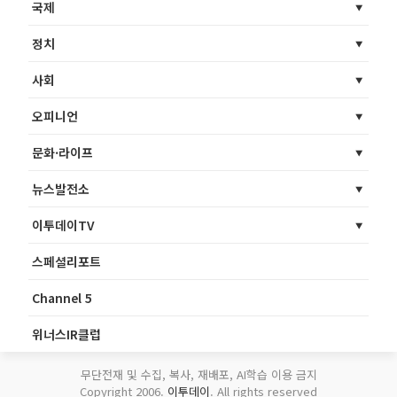
국제
정치
사회
오피니언
문화·라이프
뉴스발전소
이투데이TV
스페셜리포트
Channel 5
위너스IR클럽
무단전재 및 수집, 복사, 재배포, AI학습 이용 금지
Copyright 2006.
이투데이
. All rights reserved