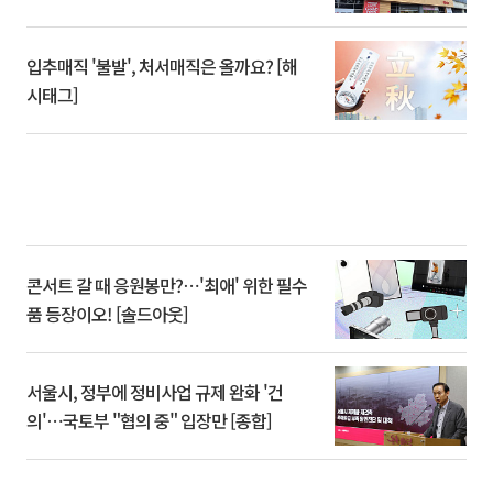
입추매직 '불발', 처서매직은 올까요? [해
시태그]
콘서트 갈 때 응원봉만?⋯'최애' 위한 필수
품 등장이오! [솔드아웃]
서울시, 정부에 정비사업 규제 완화 '건
의'⋯국토부 "협의 중" 입장만 [종합]