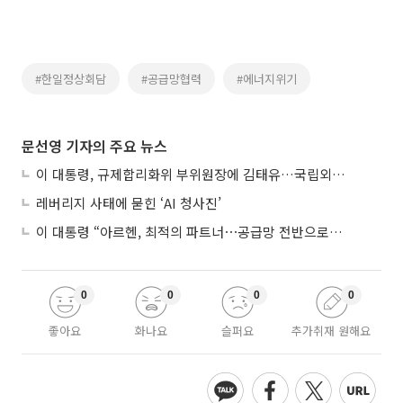
#한일정상회담
#공급망협력
#에너지위기
문선영 기자의 주요 뉴스
이 대통령, 규제합리화위 부위원장에 김태유…국립외교원장 김흥규
레버리지 사태에 묻힌 ‘AI 청사진’
이 대통령 “아르헨, 최적의 파트너⋯공급망 전반으로 확대”
0
0
0
0
좋아요
화나요
슬퍼요
추가취재 원해요