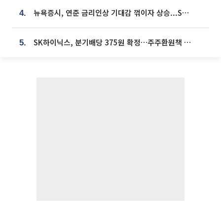
뉴욕증시, 연준 금리인상 기대감 꺾이자 상승...S&P500 사상 최고치 [종합]
4.
SK하이닉스, 분기배당 375원 확정…주주환원책 9월로 앞당겨 발표
5.