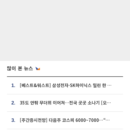
많이 본 뉴스
[베스트&워스트] 삼성전자·SK하이닉스 밀린 한 주…상상인증권은 85% 급등
1.
35도 안팎 무더위 이어져…전국 곳곳 소나기 [오늘 날씨]
2.
[주간증시전망] 다음주 코스피 6000~7000⋯“外人 수급은 정책이 변수”
3.