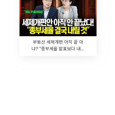
부동산 세제개편 아직 끝 아
냐? "종부세율 발표보다 내릴
것" 장기거주·양도세 전망 I 집
땅지성 I 김인만, 진미윤