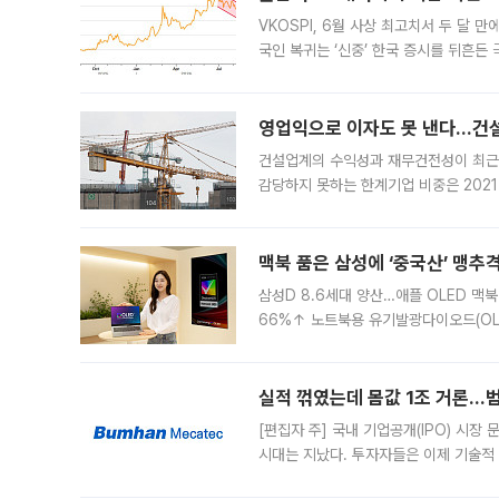
VKOSPI, 6월 사상 최고치서 두 달
국인 복귀는 ‘신중’ 한국 증시를 뒤흔
했다. 대규모 반대매매로 레버리지 투자
영업익으로 이자도 못 낸다…건설 
건설업계의 수익성과 재무건전성이 최근
감당하지 못하는 한계기업 비중은 2021
이낸싱(PF) 부담이 집중된 건축 부문의
경영
맥북 품은 삼성에 ‘중국산’ 맹추
삼성D 8.6세대 양산…애플 OLED 맥북
66%↑ 노트북용 유기발광다이오드(OL
운데 중국 BOE와 TCL CSOT도 생산
일 업계에 따르면 삼성
실적 꺾였는데 몸값 1조 거론…범
[편집자 주] 국내 기업공개(IPO) 시장
시대는 지났다. 투자자들은 이제 기술적
은 거시경제 불확실성 속에 실적과 성과