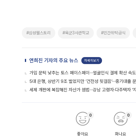
#삼성웰스토리
#육군3사관학교
#민간위탁급식
연희진 기자의 주요 뉴스
자세히보기
가입 문턱 낮추는 토스 페이스페이⋯얼굴인식 결제 확산 속
5대 은행, 상반기 9조 벌었지만 ‘건전성 뒷걸음’⋯중기대출 문
세제 개편에 복잡해진 자산가 셈법⋯강남 고령자·다주택자 ‘
0
0
좋아요
화나요