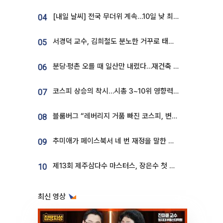
[내일 날씨] 전국 무더위 계속…10일 낮 최고 34도 육박
04
서경덕 교수, 김희철도 분노한 거꾸로 태극기⋯"엉터리는 아냐, 아쉬울 뿐"
05
분당·평촌 오를 때 일산만 내렸다…재건축 기대감도 ‘무색’
06
코스피 상승의 착시…시총 3~10위 영향력은 후퇴
07
블룸버그 “레버리지 거품 빠진 코스피, 변동성 최악 국면 지났을 가능성”
08
추미애가 페이스북서 네 번 재정을 말한 이유…7700억 추경 열쇠는 도의회에
09
제13회 제주삼다수 마스터스, 장은수 첫 우승하며 성료
10
최신 영상