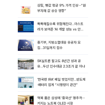
삼립, 빵값 평균 9% 가격 인상⋯“원
부자재 값 상승 영향”
똑똑해질수록 위험해진다…아스트
라가 보여준 'AI 개발 성능 vs 안전
딜레마'
중기부, 지방소멸대응 유공자 모
집…31일까지 접수
SK실트론 팔고도 8년간 성과 공
유…두산 인수대금 2.3조가 끝 아냐
‘한국판 IRA’ 베일 벗었지만…반도체
·배터리 업계 “시행령이 관건”
맥북 품은 삼성에 ‘중국산’ 맹추격⋯
커지는 노트북 OLED 시장