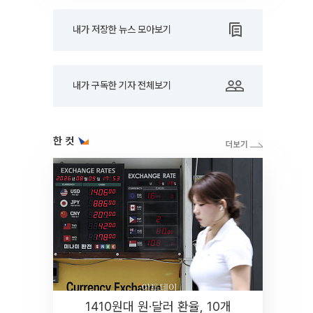
내가 저장한 뉴스 모아보기
내가 구독한 기자 전체보기
한 컷
1410원대 원·달러 환율, 10개