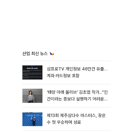
산업 최신 뉴스
삼프로TV 개인정보 46만건 유출…
계좌·카드정보 포함
‘태양 아래 올리브’ 김초엽 작가...“인
간이라는 종보다 설명하기 어려운
한 사람을 쓰고 싶었다”[문화人터
뷰]
제13회 제주삼다수 마스터스, 장은
수 첫 우승하며 성료