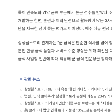
특히 만족도와 영양 균형 부문에서 높은 점수를 받았다. 
개발하는 한편, 훈련과 체력 단련으로 활동량이 많은 3사
단을 제공한 점이 좋은 평가로 이어졌다. 매주 메뉴 편성
삼성웰스토리 관계자는 "군 급식은 단순한 식사를 넘어 
분인 만큼 급식 품질과 서비스 수준 향상을 위해 최선을 
급식 사업장 전반에 확대 적용해 군 급식 전문성을 강화해
관련 뉴스
삼성웰스토리, F&B 리더 육성 ‘웰럽 리더십 아카데미’ 5기 
법원, ‘급식 몰아주기’ 삼성웰스토리 공정위 과징금 2349억 
삼성웰스토리 ‘버거챔피언십’ 최종 우승 브랜드는 ‘제스티살룬
美 클래리티 법안 연내 통과 가능성 13%…상원 문턱서 제동