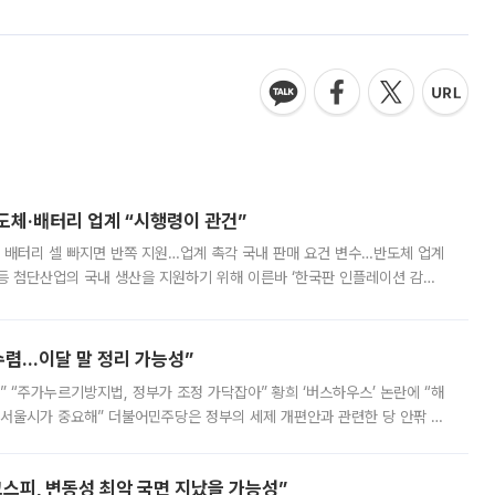
반도체·배터리 업계 “시행령이 관건”
 배터리 셀 빠지면 반쪽 지원…업계 촉각 국내 판매 요건 변수…반도체 업계
등 첨단산업의 국내 생산을 지원하기 위해 이른바 ‘한국판 인플레이션 감축
를 신설했지만, 업계에서는 세부 지원 대상에 따라 정책 효과가 크게 달라
수렴…이달 말 정리 가능성”
없어” “주가누르기방지법, 정부가 조정 가닥잡아” 황희 ‘버스하우스’ 논란에 “해
 서울시가 중요해” 더불어민주당은 정부의 세제 개편안과 관련한 당 안팎 의
에 나서겠다고 예고했다. 민주당은 8월 말 당정 조율을 거친 개편안이
스피, 변동성 최악 국면 지났을 가능성”