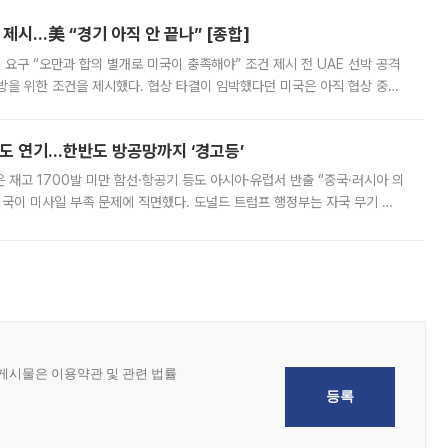
제시…美 “경기 아직 안 끝나” [종합]
 요구 “오만과 합의 별개로 미국이 충족해야” 조건 제시 전 UAE 선박 공격
방을 위한 조건을 제시했다. 협상 타결이 임박했다던 미국은 아직 협상 중이
현지시간) 모하마드 바게르 졸가드르 이란 최고국가안보회의 사무총장은 타
품도 연기…한반도 방공망까지 ‘경고등’
은 재고 1700발 미만 함선·항공기 등도 아시아·유럽서 반출 “중국·러시아 의
미국이 미사일 부족 문제에 직면했다. 도널드 트럼프 행정부는 자국 무기 공
 국가들로 향하던 납품마저 연기되고 있는 것으로 전해졌다. 전문가가 중국