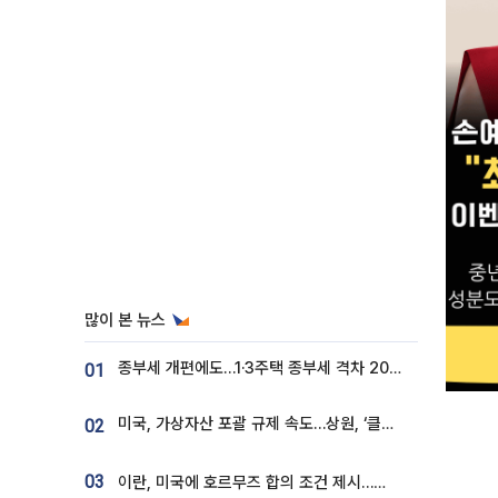
많이 본 뉴스
종부세 개편에도…1·3주택 종부세 격차 2028년부터 확대
01
미국, 가상자산 포괄 규제 속도…상원, ‘클래리티법’ 9월 절차투표 추진
02
03
이란, 미국에 호르무즈 합의 조건 제시…美 “경기 아직 안 끝나” [종합]