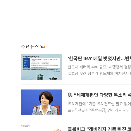
주요 뉴스
‘한국판 IRA’ 베일 벗었지만…
반도체·배터리 수혜 규모, 시행령서 결정
실효성 우려 정부가 반도체와 이차전지 
법(IRA)’으로 불리는 국내생산세액공제
與 “세제개편안 다양한 목소리 
ISA 개편에 “기존 ISA 건드릴 필요 
프닝” 선긋기 “주택공급, 인허가권 지닌
견을 수렴해 당정과 개편안에 대한 조율
블룸버그 “레버리지 거품 빠진 코