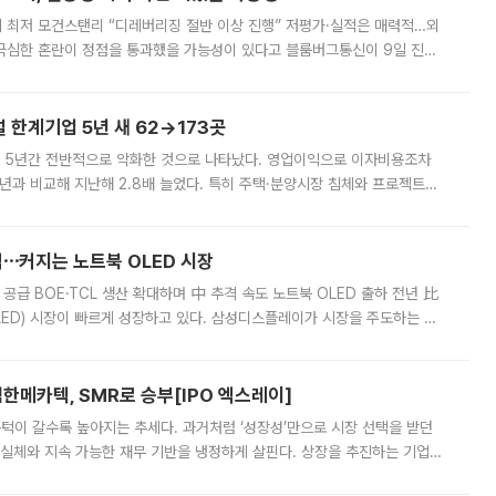
 만에 최저 모건스탠리 “디레버리징 절반 이상 진행” 저평가·실적은 매력적…외
든 극심한 혼란이 정점을 통과했을 가능성이 있다고 블룸버그통신이 9일 진단
가 상당 부분 정리된 데다 금융당국의 규제 강화로 고위험 상품 거래도 급감
한계기업 5년 새 62→173곳
 5년간 전반적으로 악화한 것으로 나타났다. 영업이익으로 이자비용조차
년과 비교해 지난해 2.8배 늘었다. 특히 주택·분양시장 침체와 프로젝트파
 악화가 두드러졌다. 9일 한국건설산업연구원은 ‘2025년 건설업 외감기업
격⋯커지는 노트북 OLED 시장
 공급 BOE·TCL 생산 확대하며 中 추격 속도 노트북 OLED 출하 전년 比
ED) 시장이 빠르게 성장하고 있다. 삼성디스플레이가 시장을 주도하는 가
 확대에 나서면서 노트북 OLED 시장을 둘러싼 경쟁이 치열해지고 있다. 9
한메카텍, SMR로 승부[IPO 엑스레이]
 문턱이 갈수록 높아지는 추세다. 과거처럼 ‘성장성’만으로 시장 선택을 받던
 실체와 지속 가능한 재무 기반을 냉정하게 살핀다. 상장을 추진하는 기업들
를 입증해야 하는 시험대에 섰다. 본지는 상장을 앞둔 기업의 기술 경쟁