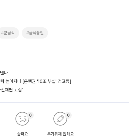
#군급식
#급식품질
도낸다
턱 높아지나 [은행권 '10조 부실' 경고등]
자산재편 고심’
0
0
슬퍼요
추가취재 원해요