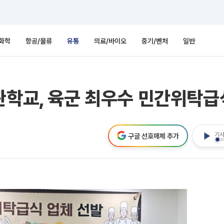
화학
항공/물류
유통
의료/바이오
중기/벤처
일반
관학교, 육군 최우수 민간위탁급
기사
구글 선호매체 추가