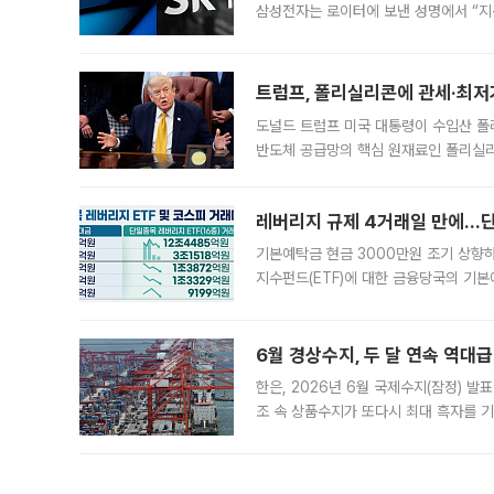
삼성전자는 로이터에 보낸 성명에서 “지
트럼프, 폴리실리콘에 관세·최저
도널드 트럼프 미국 대통령이 수입산 
반도체 공급망의 핵심 원재료인 폴리실리
로 한국 기업에 미칠 영향에도 관심이 
레버리지 규제 4거래일 만에…단일
기본예탁금 현금 3000만원 조기 상향하
지수펀드(ETF)에 대한 금융당국의 기본
13분의 1수준으로 급감했다. 6일 한국
한 가운데
6월 경상수지, 두 달 연속 역대급
한은, 2026년 6월 국제수지(잠정) 발
조 속 상품수지가 또다시 최대 흑자를 
다. 한국은행이 6일 발표한 '2026년 
집계됐다