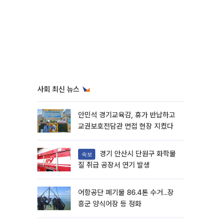
사회 최신 뉴스
안민석 경기교육감, 휴가 반납하고
교권보호전담관 면접 현장 지켰다
경기 안산시 단원구 화학물
속보
질 취급 공장서 연기 발생
어항공단 폐기물 86.4톤 수거...장
흥군 양식어장 등 정화