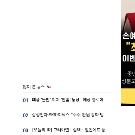
많이 본 뉴스
태풍 '돌핀' 이어 '찬홈' 등장…예상 경로에 한국 '한숨'
01
삼성전자·SK하이닉스 “주주 환원 강화 방안 마련”
02
[오늘의 IR] 고려아연ㆍ심텍ㆍ엘앤에프 등
03