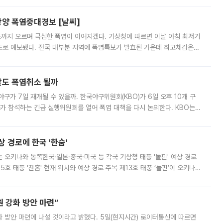
양 폭염중대경보 [날씨]
도까지 오르며 극심한 폭염이 이어지겠다. 기상청에 따르면 이날 아침 최저기
39도로 예보됐다. 전국 대부분 지역에 폭염특보가 발효된 가운데 최고체감온도
. 특히 폭염중대경보가 발표된 서울과 인천 강화ㆍ인천 북부ㆍ인천 남부, 경
말도 폭염취소 될까
구가 7일 재개될 수 있을까. 한국야구위원회(KBO)가 6일 오후 10개 구
 참석하는 긴급 실행위원회를 열어 폭염 대책을 다시 논의한다. KBO는
서 관람객과 선수단의 안전 위험 상황이 발생했다”며 5∼6일 예정됐던
상 경로에 한국 '한숨'
치는 오키나와 동쪽한국·일본·중국·미국 등 각국 기상청 태풍 '돌핀' 예상 경로
5호 태풍 '찬홈' 현재 위치와 예상 경로 주목 제13호 태풍 ‘돌핀’이 오키나와
 제15호 태풍 ‘찬홈’이 새로 발생했다. 한국과 일본뿐 아니라 중국
 강화 방안 마련”
 것이라고 밝혔다. 5일(현지시간) 로이터통신에 따르면