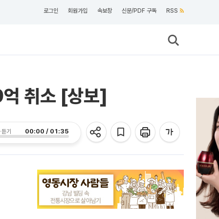
로그인
회원가입
속보창
신문/PDF 구독
RSS
억 취소 [상보]
00:00 / 01:35
 듣기