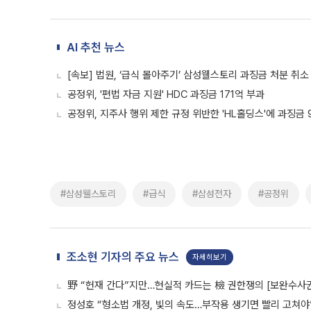
AI 추천 뉴스
[속보] 법원, ‘급식 몰아주기’ 삼성웰스토리 과징금 처분 취소
공정위, '편법 자금 지원' HDC 과징금 171억 부과
공정위, 지주사 행위 제한 규정 위반한 'HL홀딩스'에 과징금 
#삼성웰스토리
#급식
#삼성전자
#공정위
조소현 기자의 주요 뉴스
자세히보기
野 “헌재 간다”지만…현실적 카드는 檢 권한쟁의 [보완수사
정성호 “형소법 개정, 빛의 속도…부작용 생기면 빨리 고쳐야