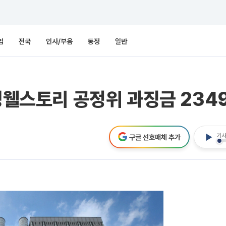
업
전국
인사/부음
동정
일반
성웰스토리 공정위 과징금 2349
기사
구글 선호매체 추가