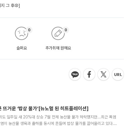
지 그 후③]
0
0
슬퍼요
추가취재 원해요
른 뜨거운 ‘밥상 물가’[뉴노멀 된 히트플레이션]
도 일주일 새 20%대 상승 7월 전체 농산물 물가 하락했지만...최근 폭염
폭염이 농산물 생육과 출하를 동시에 흔들며 밥상 물가를 끌어올리고 있다.
 아니라 오이와 참외, 브로콜리 가격까지 일주일 새 두 자릿수로 뛰었다.