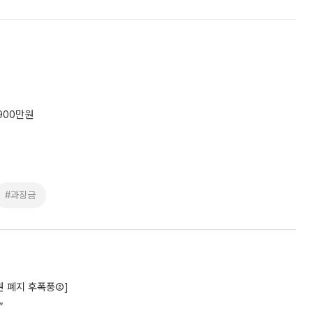
900만원
#과징금
권 폐지 후폭풍②]
”