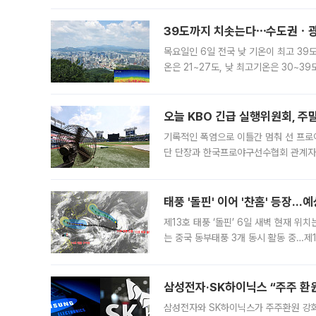
39도까지 치솟는다⋯수도권ㆍ광
목요일인 6일 전국 낮 기온이 최고 39
온은 21~27도, 낮 최고기온은 30~
는 35도 안팎까지 올라 매우 무덥겠다
기
오늘 KBO 긴급 실행위원회, 주
기록적인 폭염으로 이틀간 멈춰 선 프로야
단 단장과 한국프로야구선수협회 관계자가
5일 “최근 전국적으로 폭염이 지속되면
KBO리그와
태풍 '돌핀' 이어 '찬홈' 등장…예
제13호 태풍 ‘돌핀’ 6일 새벽 현재 위
는 중국 동부태풍 3개 동시 활동 중…제1
를 향해 서진하는 가운데 북서태평양에서는
삼성전자·SK하이닉스 “주주 환원
삼성전자와 SK하이닉스가 주주환원 강화 방안 마련에 나설