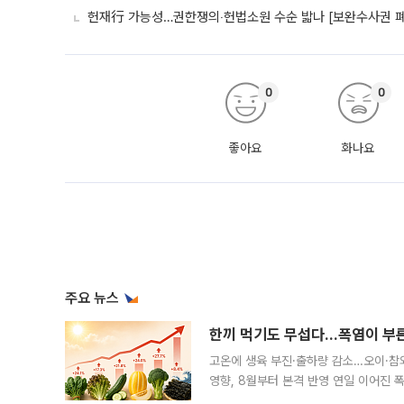
헌재行 가능성…권한쟁의‧헌법소원 수순 밟나 [보완수사권 폐
0
0
좋아요
화나요
주요 뉴스
한끼 먹기도 무섭다...폭염이 부
고온에 생육 부진·출하량 감소…오이·참외
영향, 8월부터 본격 반영 연일 이어진 
고온에 취약한 시금치와 상추 등 잎채소뿐