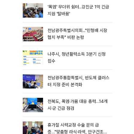
'폭염' 무더위 쉼터...강진군 1억 긴급
지원 '탈바꿈'
전남광주특별시의회..."민형배 시장
협치 부족" 비판 논평
나주시, 청년활력소득 3분기 신청
접수
전남광주통합특별시, 반도체 클러스
터 지정 준비 본격화
전북도, 폭염·가뭄 대응 총력…14개
시·군 긴급 점검
휴가철 시력교정 수술 문의 급
증…"맞춤형 라식·라섹, 안구건조증