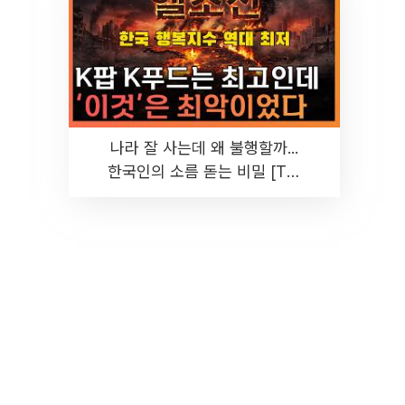
나라 잘 사는데 왜 불행할까...
한국인의 소름 돋는 비밀 [T같
은F]