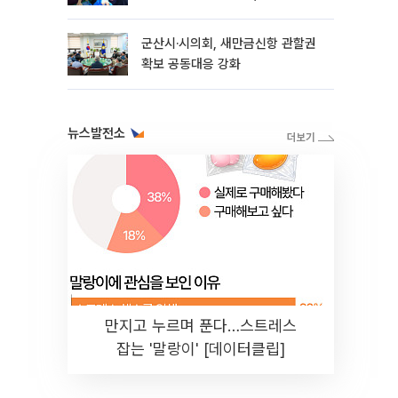
관리도 중요"
군산시·시의회, 새만금신항 관할권
확보 공동대응 강화
뉴스발전소
만지고 누르며 푼다…스트레스
잡는 '말랑이' [데이터클립]