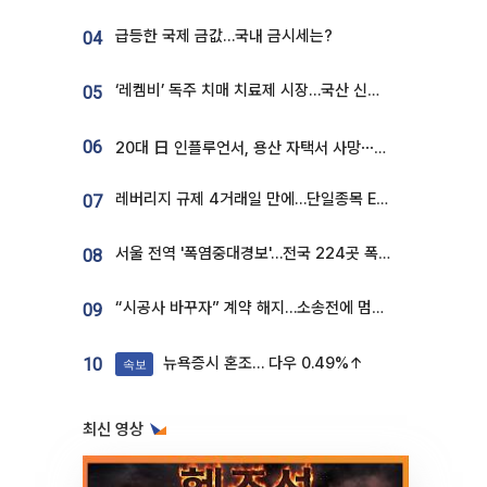
급등한 국제 금값…국내 금시세는?
04
‘레켐비’ 독주 치매 치료제 시장…국산 신약 등장하나
05
06
20대 日 인플루언서, 용산 자택서 사망⋯SNS 라방 중 숨져
레버리지 규제 4거래일 만에…단일종목 ETF 거래대금 '13분의 1' 급감
07
서울 전역 '폭염중대경보'…전국 224곳 폭염특보
08
“시공사 바꾸자” 계약 해지…소송전에 멈춰 선 정비사업
09
뉴욕증시 혼조… 다우 0.49%↑
10
속보
최신 영상