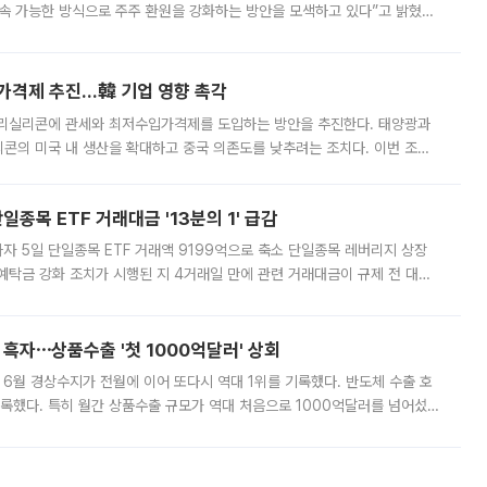
속 가능한 방식으로 주주 환원을 강화하는 방안을 모색하고 있다”고 밝혔다.
그러면서 자세한 내용은 “조만간 공개할 예정”이라고 덧붙였다. SK하이닉스도 로이터에 전달한 성명에서 “연
가격제 추진…韓 기업 영향 촉각
폴리실리콘에 관세와 최저수입가격제를 도입하는 방안을 추진한다. 태양광과
콘의 미국 내 생산을 확대하고 중국 의존도를 낮추려는 조치다. 이번 조처
쏠리고 있다. 5일(현지시간) 블룸버그통신에 따르면 미국 행정부 내에서는
종목 ETF 거래대금 '13분의 1' 급감
자 5일 단일종목 ETF 거래액 9199억으로 축소 단일종목 레버리지 상장
예탁금 강화 조치가 시행된 지 4거래일 만에 관련 거래대금이 규제 전 대비
거래소에 따르면 전날 코스피 시장 전체 거래대금은 25조2129억원을 기록
 흑자⋯상품수출 '첫 1000억달러' 상회
표 6월 경상수지가 전월에 이어 또다시 역대 1위를 기록했다. 반도체 수출 호
기록했다. 특히 월간 상품수출 규모가 역대 처음으로 1000억달러를 넘어섰
6월 국제수지(잠정)'에 따르면 6월 경상수지는 497억3000만달러 흑자로