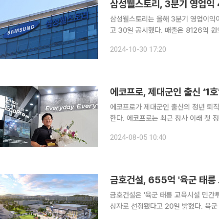
삼성웰스토리, 3분기 영업익 
삼성웰스토리는 올해 3분기 영업이익이 
고 30일 공시했다. 매출은 8126억 원으로 전년 동기(7254억 원) 대비 12% 늘었다. 단체급식 사
업과 식자재 유통 사업이 3분기 호실적을 견인한 것으로
2024-10-30 17:20
음 서비스를 제공하는 개포 자이 프레
에코프로, 제대군인 출신 ‘1호
에코프로가 제대군인 출신의 정년 퇴직
한다. 에코프로는 최근 창사 이래 첫 정년퇴직한 박종광 에코프로비엠 포항설비 수석을 촉탁 계약직
으로 전환해 헝가리 공장에 파견한다고 5일 밝혔다. 에코프로는 유럽 시장
2024-08-05 10:40
금호건설, 655억 '육군 태릉
금호건설은 '육군 태릉 교육시설 민간투자시
상자로 선정됐다고 20일 밝혔다. 육군 태릉 교육시설 민간투자시설은 문화예술관, 다목적체육관,
교육생생활관 등을 짓는 사업으로 서울특별시 노