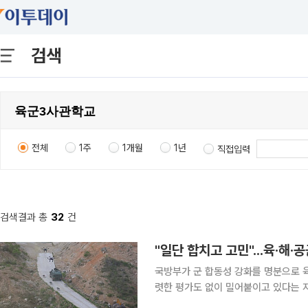
검색
전체
1주
1개월
1년
직접입력
검색결과 총
32
건
"일단 합치고 고민"...육·해
국방부가 군 합동성 강화를 명분으로 
렷한 평가도 없이 밀어붙이고 있다는 지적이 나온다. 최근 안규백 국방
직접 방문해 국군사관학교 창설 관련 의