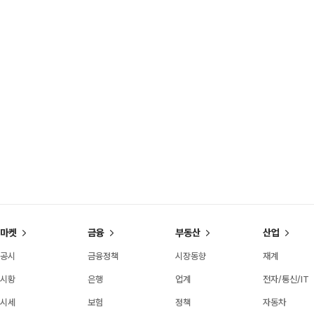
마켓
금융
부동산
산업
공시
금융정책
시장동향
재계
시황
은행
업계
전자/통신/IT
시세
보험
정책
자동차