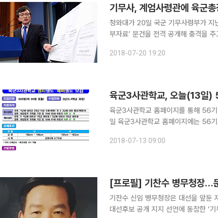
기무사, 계엄사령관에 육군총
청와대가 20일 국군 기무사령부가 지난
부자료’ 문건을 전격 공개해 충격을 주
것으로 보이기 때문이다. 특히 계엄
2018-07-20 19:20
그 배경에 관심이 쏠
육군3사관학교 홈페이지를 통해 56기 정
일 육군3사관학교 홈페이지에는 56기 
격자는 지난 6월 30일 2차 시험을 치른 응시생에 한한다. 3차 
2018-07-13 09:00
8월 24일까지, 57기 예비생도는 7월
[프로필] 기찬수 병무청장…문
기찬수 신임 병무청장은 대선을 앞둔 
대선후보 공개 지지 선언에 동참한 ‘기무사맨’이다. 1954년생 경남 김해 