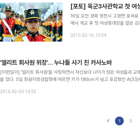
[포토] 육군3사관학교 첫 여생
16일 오전 경북 영천시 고경면 호국
에서 개교 후 첫 여성중대장을 맡은 김
생도 20명을 포함한 사관생도 524명
2015-02-16 13:04
마치고 정식으로 입학했다.
'엘리트 회사원 위장'… 누나들 사기 친 카사노바
[이런일이] '엘리트 회사원'을 사칭하면서 자신보다 나이가 많은 여성들과 교제하며 돈을 뜯어낸 30대 카사노바가 검찰에게 붙잡혀 쇠고랑
을 찼다. 5일 창원지방검찰청에 따르면 키가 180㎝가 넘고 호감형인 A(33)씨는 2008년 자신을 육군사관학교를 졸업한 장교로 소개하
며 여성공무원 B(39)씨에게 접근해 교제하다가 결혼식을 올렸다.
2015-02-05 14:55
1
2