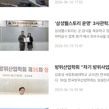
2026-06-16 17:02
공군 사관학교 생도들을 통합 선발해 1
‘삼성웰스토리 운영’ 3사관학
삼성웰스토리는 군 급식을 제공하고 있
위탁급식 업체 평가’에서 최우수상을 받았다. 19일 삼성웰스토리에 따르면 국방부는
응하고 급식 품질을 높이기 위해 군 급
2026-05-19 13:47
의 군 급식 시장 진출도 본격화하고 있
방위산업학회 “차기 방위사업
김호성 국립창원대학교 교수(현 한국방
다. 16일 한국방위산업학회는 임원진과 한국생산성본부(KPC)가 함께 국민추천제를 통해 김 교수
를 차기 방위사업청장 후보로 추천했다고 밝혔다. 김 교수는 K-방산이 수출
2025-06-16 09:58
금, 대기업과 중견·중소기업 간에 심