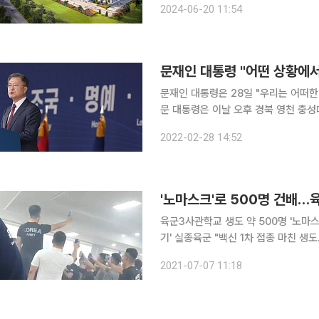
2024-06-20 11:54
원으로 금호건설 컨소시엄(금호건설 7
문재인 대통령 "어떤 상황에서
문재인 대통령은 28일 "우리는 어떠한
문 대통령은 이날 오후 경북 영천 충
"당장은 남북 간 전쟁 억지가 최우선의
2022-02-28 14:52
'노마스크'로 500명 건배…
육군3사관학교 생도 약 500명 '노마
기' 실종육군 "백신 1차 접종 마친 생도…방역 지침 위반 아
이러스 감염증(코로나19) 백신 1차 접
2021-07-07 11:18
이 일고 있다. 6일 페이스북 페이