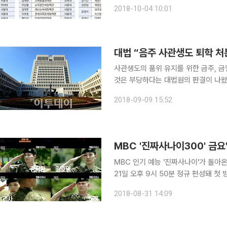
11명(30.5%), 고려대가 2명으로 
2018-10-04 10:01
88.8%를 차지했다. 나머지는 성균관
대법 “음주 사관생도 퇴학 
사관생도의 품위 유지를 위한 금주, 금
것은 부당하다는 대법원의 판결이 나왔다. 사관학교 입교 시 생도 스스로가 이러한 행동 
의했다고 해도 사생활에까지 예외 없이
2018-09-09 15:52
침해한다는 취지다. 대법원1
MBC 인기 예능 '진짜사나이'가 돌아온다. 31일 MBC 측에 따르면 '진짜 사나이 300'은
21일 오후 9시 50분 정규 편성돼 첫 방송된다. 이로써 '진짜 사나이 300'은 금
'정글의 법칙'과 동시간대 방영돼, 경쟁을 이루게 됐다. '진짜사나이 30
2018-08-31 14:09
한민국 육군본부가