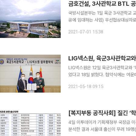
금호건설, 3사관학교 BTL 
국방시설본부는 1일 육군 3사관학교 
공에 임대하는 사업) 우선협상대상자로 금호건설 컨
교육 시설과 행정 시설, 생활관 등 건물
2021-07-01 15:38
LIG넥스원, 육군3사관학교와
LIG넥스원은 12일 육군3사관학교와 
었다고 18일 밝혔다. 협약식에는 여운태 육군3사관학교장과 권병현 C4ISTAR 사업부문장 등 주요
관계자가 참석했다. 양사는 이번 협약으로 AI(인공지능), 사이버전, 전자전, 무인체계, 워리어플랫폼
2021-05-18 09:15
등 미래 국방기술 R&D(연구ㆍ개발) 
[복지부동 공직사회] 질긴 ‘학
4일 이투데이가 기획재정부 국장급 이
분석한 결과 서울대 출신이 무려 19명