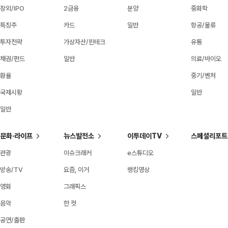
장외/IPO
2금융
분양
중화학
특징주
카드
일반
항공/물류
투자전략
가상자산/핀테크
유통
채권/펀드
일반
의료/바이오
환율
중기/벤처
국제시황
일반
일반
문화·라이프
뉴스발전소
이투데이TV
스페셜리포트
관광
이슈크래커
e스튜디오
방송/TV
요즘, 이거
랭킹영상
영화
그래픽스
음악
한 컷
공연/출판