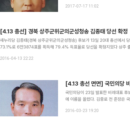
영농고를 졸업하고 육군 3사관학교 1
2017-07-17 11:02
를 마쳤다. 국군 기무사령부 1처장, 
[4.13 총선] 경북 상주군위군의군성청송 김종태 당선 확정
새누리당 김종태(경북 상주군위군의군성청송) 후보가 13일 20대 총선에서 당선을 확정지었다. 김 후보는 이날
73.1%로 6만3874표를 획득해 79.4% 득표율로 당선을 확정지었다 상주 출신인 김 후보는 육군3사관학교를 졸업한 이후 육군 제15보
병사단, 교육사령부 부사령관, 기무사령관 등을 지냈다. 또 청와대 국가안보
2016-04-13 22:22
[4.13 총선 면면] 국민의당
국민의당이 23일 발표한 비례대표 후보
에 이름을 올렸다. 김중로 전 준장은 국민의당 비례대표 후보 가운데 유일한 군 출신 인사다. 육군사
관학교 30기 출신으로 육군3사관학교 교수부장
2016-03-23 19:20
동대표와는 올해 초 국민의당이 만들어