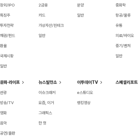
장외/IPO
2금융
분양
중화학
특징주
카드
일반
항공/물류
투자전략
가상자산/핀테크
유통
채권/펀드
일반
의료/바이오
환율
중기/벤처
국제시황
일반
일반
문화·라이프
뉴스발전소
이투데이TV
스페셜리포트
관광
이슈크래커
e스튜디오
방송/TV
요즘, 이거
랭킹영상
영화
그래픽스
음악
한 컷
공연/출판