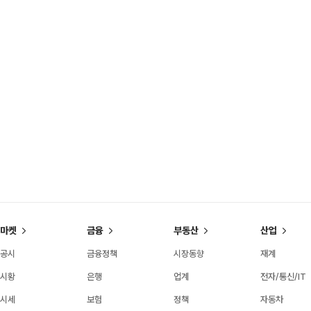
마켓
금융
부동산
산업
공시
금융정책
시장동향
재계
시황
은행
업계
전자/통신/IT
시세
보험
정책
자동차