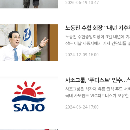
2026-05-19 13:47
의 군 급식 시장 진출도 본격화하고 있
노동진 수협 회장 “내년 기후위
노동진 수협중앙회장이 9일 내년에 기후위기 
장은 이날 세종시에서 기자 간담회를 열
수산현안 대응 방향’을 발표했다. 수협은 우선 내년에 수산물 생산에 타격을 주고 있는 기후변화 대
2024-12-09 15:00
처에 집중할 방침이다. 이를 위해 기르
사조그룹, ‘푸디스트’ 인수…
사조그룹은 식자재 유통·급식 푸드 서비스 
국내 사모펀드 VIG파트너스가 보유한
은 약 2500억 원 규모로 사조대림 
2024-06-24 17:00