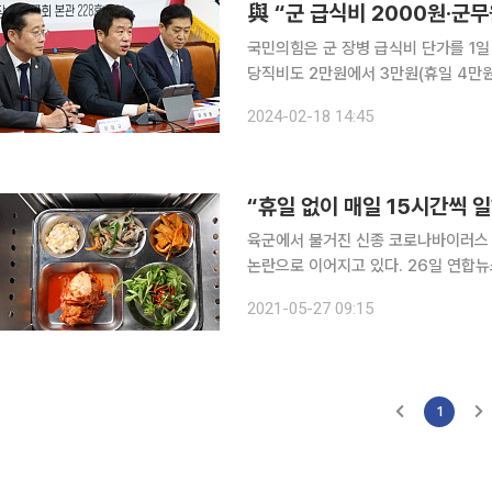
與 “군 급식비 2000원·군
국민의힘은 군 장병 급식비 단가를 1일 
당직비도 2만원에서 3만원(휴일 4만원→6만원)
단체만 시행 중인 ‘군 장병 상해보험’을 정부 
2024-02-18 14:45
본부는 18일 오후 국회에서 이 같은 내
“휴일 없이 매일 15시간씩 
육군에서 불거진 신종 코로나바이러스 
논란으로 이어지고 있다. 26일 연합뉴스는 “격리장병에 대한 부실급식 폭로를 계기로 군 당국이 우
후죽순 대책을 쏟아내고 있는 가운데 
2021-05-27 09:15
은 미흡하다”고 보
1