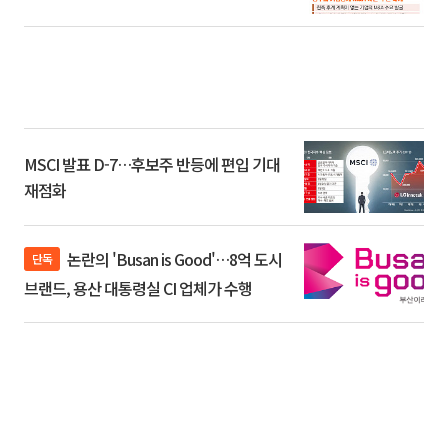
환]
MSCI 발표 D-7…후보주 반등에 편입 기대
재점화
논란의 'Busan is Good'…8억 도시
단독
브랜드, 용산 대통령실 CI 업체가 수행