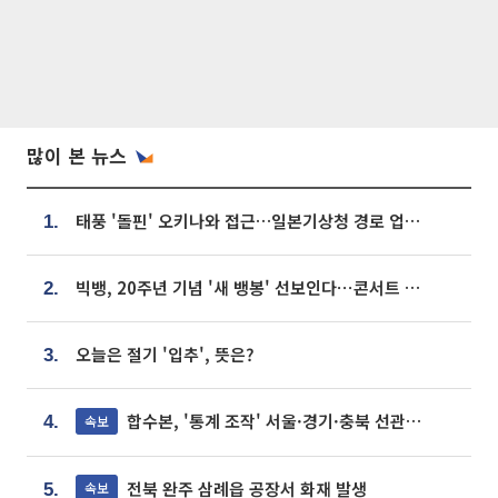
많이 본 뉴스
태풍 '돌핀' 오키나와 접근…일본기상청 경로 업데이트
1.
빅뱅, 20주년 기념 '새 뱅봉' 선보인다⋯콘서트 앞두고 팝업 개최
2.
오늘은 절기 '입추', 뜻은?
3.
합수본, '통계 조작' 서울·경기·충북 선관위 등 추가 압수수색
속보
4.
전북 완주 삼례읍 공장서 화재 발생
속보
5.