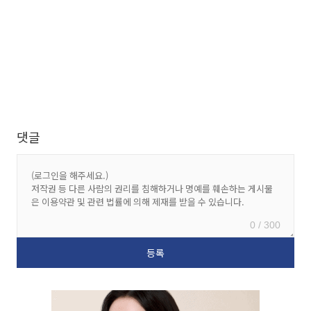
댓글
0 / 300