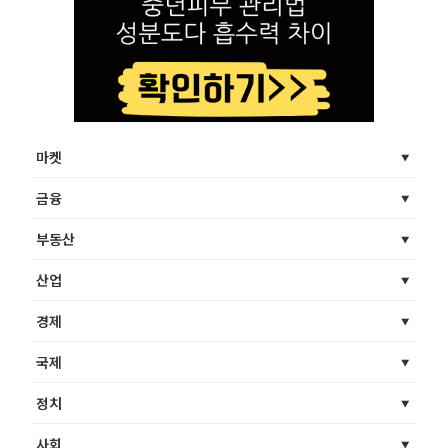
마켓
금융
부동산
산업
경제
국제
정치
사회