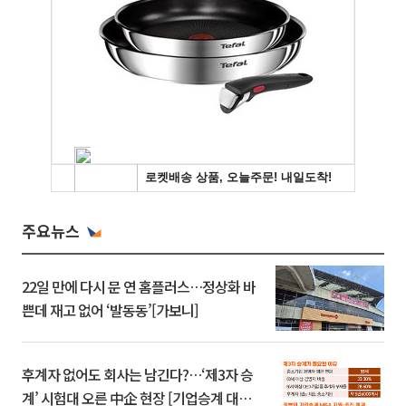
주요뉴스
22일 만에 다시 문 연 홈플러스…정상화 바
쁜데 재고 없어 ‘발동동’[가보니]
후계자 없어도 회사는 남긴다?…‘제3자 승
계’ 시험대 오른 中企 현장 [기업승계 대전