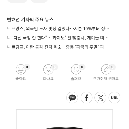
변효선 기자의 주요 뉴스
프랑스, 외국인 투자 빗장 걸었다⋯지분 10%부터 정부가 승인
"다신 국장 안 한다"⋯'카지노' 된 韓증시, 개미들 떠난다
트럼프, 이란 공격 전격 취소…중동 ‘파국의 주말’ 피했다
0
0
0
0
좋아요
화나요
슬퍼요
추가취재 원해요