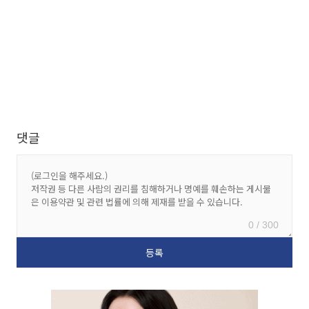
댓글
0 / 300