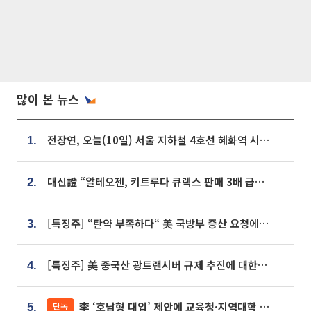
많이 본 뉴스
전장연, 오늘(10일) 서울 지하철 4호선 혜화역 시위…1호선 용산역 무정차
1.
대신證 “알테오젠, 키트루다 큐렉스 판매 3배 급증…목표가 41만원 상향”
2.
[특징주] “탄약 부족하다“ 美 국방부 증산 요청에⋯국내 방산주 급등세
3.
[특징주] 美 중국산 광트랜시버 규제 추진에 대한광통신 등 광통신株 강세
4.
李 ‘호남형 대입’ 제안에 교육청·지역대학 서·논술형 입시 연계 '착수'
단독
5.