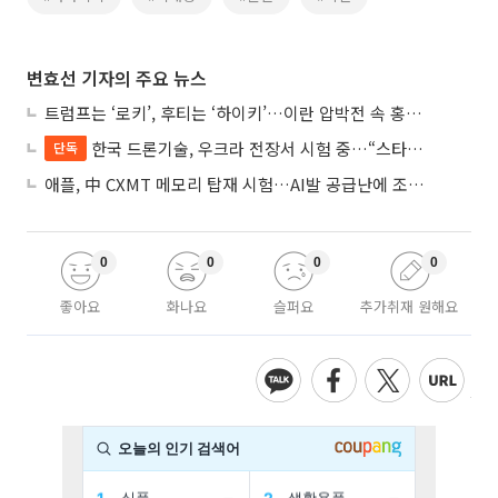
변효선 기자의 주요 뉴스
트럼프는 ‘로키’, 후티는 ‘하이키’…이란 압박전 속 홍해·예멘 전선 격화
한국 드론기술, 우크라 전장서 시험 중…“스타트업 여러 곳 참여”
단독
애플, 中 CXMT 메모리 탑재 시험…AI발 공급난에 조달처 다변화
0
0
0
0
좋아요
화나요
슬퍼요
추가취재 원해요