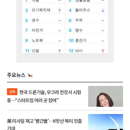
주요뉴스
한국 드론기술, 우크라 전장서 시험
단독
중…“스타트업 여러 곳 참여”
美 미사일 재고 ‘빨간불’…K방산 북미 진출
기대