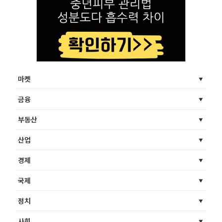
마켓
금융
부동산
산업
경제
국제
정치
사회