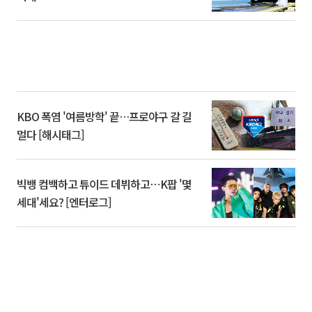
KBO 폭염 '여름방학' 끝…프로야구 갈 길
멀다 [해시태그]
빅뱅 컴백하고 튜이드 데뷔하고⋯K팝 '몇
세대'세요? [엔터로그]