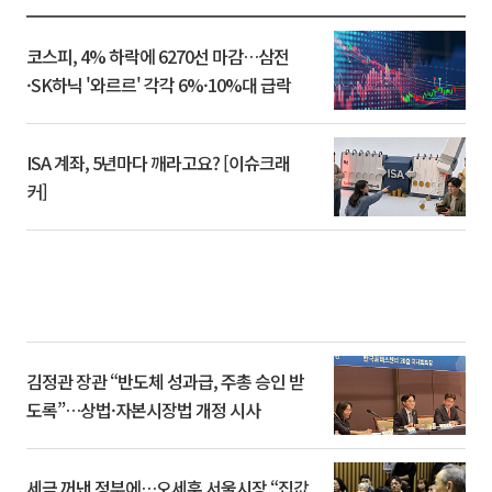
코스피, 4% 하락에 6270선 마감…삼전
·SK하닉 '와르르' 각각 6%·10%대 급락
ISA 계좌, 5년마다 깨라고요? [이슈크래
커]
김정관 장관 “반도체 성과급, 주총 승인 받
도록”…상법·자본시장법 개정 시사
세금 꺼낸 정부에…오세훈 서울시장 “집값