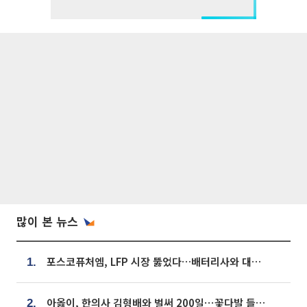
많이 본 뉴스
포스코퓨처엠, LFP 시장 뚫었다…배터리사와 대규모 장기 공급 합의
1.
아옳이, 한의사 김형배와 벌써 200일⋯꽃다발 들고 "프러포즈 아냐"
2.