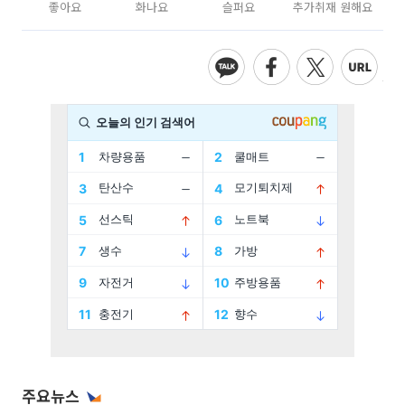
좋아요
화나요
슬퍼요
추가취재 원해요
주요뉴스