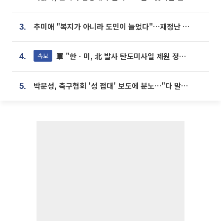
추미애 "복지가 아니라 도민이 늘었다"…재정난 책임론 정면돌파
3.
軍 "한ㆍ미, 北 발사 탄도미사일 제원 정밀분석 중"
속보
4.
박문성, 축구협회 '성 접대' 보도에 분노…"다 말아먹으려고 작정했나"
5.