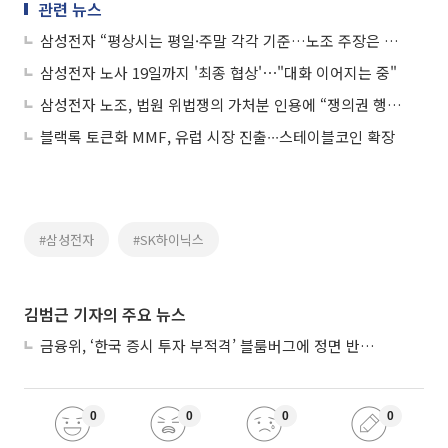
관련 뉴스
삼성전자 “평상시는 평일·주말 각각 기준…노조 주장은 법원 결정 호도”
삼성전자 노사 19일까지 '최종 협상'⋯"대화 이어지는 중"
삼성전자 노조, 법원 위법쟁의 가처분 인용에 “쟁의권 행사에 제약 없어”
블랙록 토큰화 MMF, 유럽 시장 진출∙∙∙스테이블코인 확장
#삼성전자
#SK하이닉스
김범근 기자의 주요 뉴스
금융위, ‘한국 증시 투자 부적격’ 블룸버그에 정면 반박…“근거 불분명”
0
0
0
0