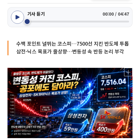
기사 듣기
00:00 / 04:47
수백 포인트 널뛰는 코스피…7500선 지킨 반도체 투톱
삼전·닉스 목표가 줄상향…변동성 속 반등 논리 부각