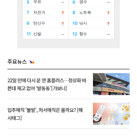
주요뉴스
22일 만에 다시 문 연 홈플러스…정상화 바
쁜데 재고 없어 ‘발동동’[가보니]
입추매직 '불발', 처서매직은 올까요? [해
시태그]