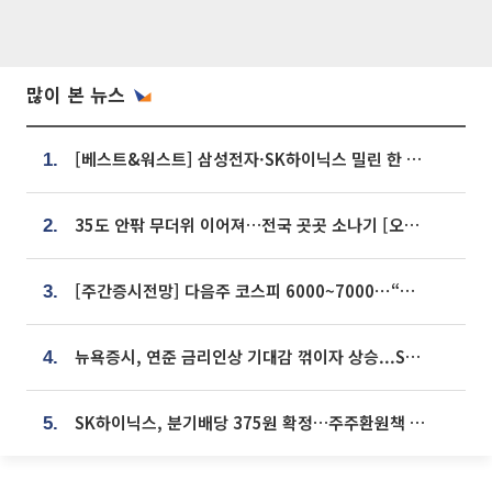
많이 본 뉴스
[베스트&워스트] 삼성전자·SK하이닉스 밀린 한 주…상상인증권은 85% 급등
1.
35도 안팎 무더위 이어져…전국 곳곳 소나기 [오늘 날씨]
2.
[주간증시전망] 다음주 코스피 6000~7000⋯“外人 수급은 정책이 변수”
3.
뉴욕증시, 연준 금리인상 기대감 꺾이자 상승...S&P500 사상 최고치 [종합]
4.
SK하이닉스, 분기배당 375원 확정…주주환원책 9월로 앞당겨 발표
5.