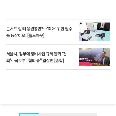
콘서트 갈 때 응원봉만?⋯'최애' 위한 필수
품 등장이오! [솔드아웃]
서울시, 정부에 정비사업 규제 완화 '건
의'⋯국토부 "협의 중" 입장만 [종합]