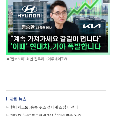
▲'찐코노미' 화면 갈무리. (이투데이TV)
관련 뉴스
현대차그룹, 홍콩 수소 생태계 조성 나선다
현대차, '뉘르부르크링 24시' 11년 연속 완주