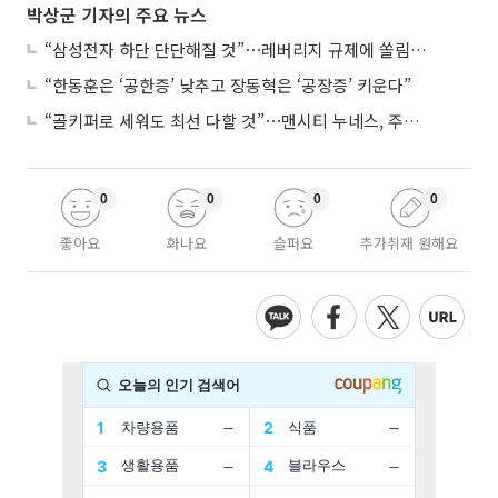
박상군 기자의 주요 뉴스
“삼성전자 하단 단단해질 것”⋯레버리지 규제에 쏠림 완화
“한동훈은 ‘공한증’ 낮추고 장동혁은 ‘공장증’ 키운다”
“골키퍼로 세워도 최선 다할 것”⋯맨시티 누네스, 주전 경쟁 각오
0
0
0
0
좋아요
화나요
슬퍼요
추가취재 원해요