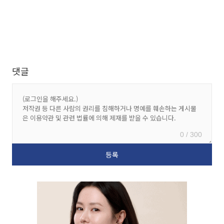
댓글
0 / 300