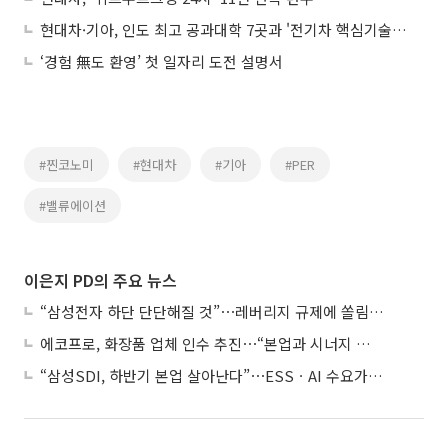
현대차·기아, 인도 최고 공과대학 7곳과 '전기차 핵심기술' 개발 나선다
‘경험 無도 환영’ 첫 일자리 도전 설명서
#찐코노미
#현대차
#기아
#PER
#밸류에이션
이은지 PD의 주요 뉴스
“삼성전자 하단 단단해질 것”⋯레버리지 규제에 쏠림 완화
에코프로, 화장품 업체 인수 추진⋯“본업과 시너지 부족”
“삼성SDI, 하반기 본업 살아난다”⋯ESSㆍAI 수요가 견인