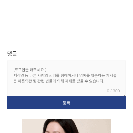
댓글
0 / 300