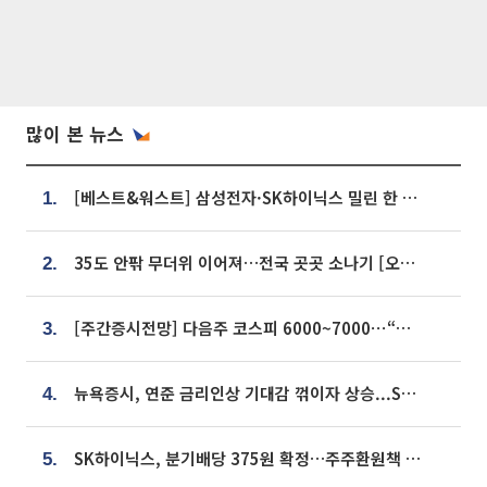
많이 본 뉴스
[베스트&워스트] 삼성전자·SK하이닉스 밀린 한 주…상상인증권은 85% 급등
1.
35도 안팎 무더위 이어져…전국 곳곳 소나기 [오늘 날씨]
2.
[주간증시전망] 다음주 코스피 6000~7000⋯“外人 수급은 정책이 변수”
3.
뉴욕증시, 연준 금리인상 기대감 꺾이자 상승...S&P500 사상 최고치 [종합]
4.
SK하이닉스, 분기배당 375원 확정…주주환원책 9월로 앞당겨 발표
5.