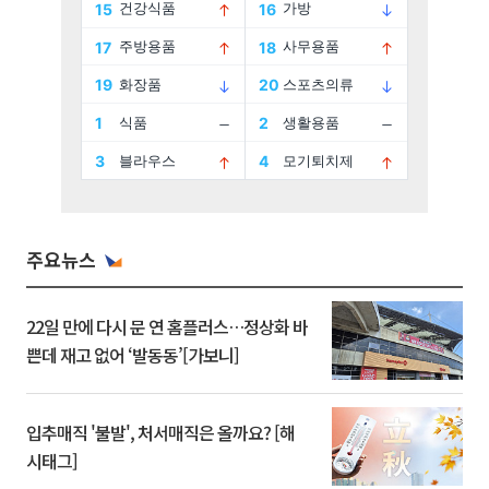
주요뉴스
22일 만에 다시 문 연 홈플러스…정상화 바
쁜데 재고 없어 ‘발동동’[가보니]
입추매직 '불발', 처서매직은 올까요? [해
시태그]