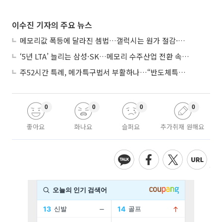
이수진 기자의 주요 뉴스
메모리값 폭등에 달라진 셈법…갤럭시는 원가 절감·아이폰은 서비스 확대
‘5년 LTA’ 늘리는 삼성·SK…메모리 수주산업 전환 속 다른 셈법
주52시간 특례, 메가특구법서 부활하나…“반도체특별법 담겨야”
0
0
0
0
좋아요
화나요
슬퍼요
추가취재 원해요