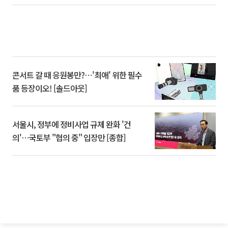
콘서트 갈 때 응원봉만?⋯'최애' 위한 필수
품 등장이오! [솔드아웃]
서울시, 정부에 정비사업 규제 완화 '건
의'⋯국토부 "협의 중" 입장만 [종합]