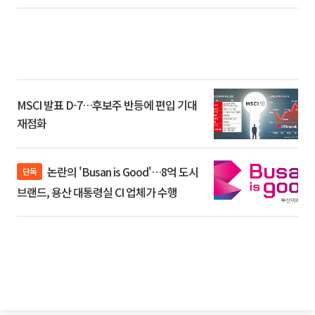
환]
MSCI 발표 D-7…후보주 반등에 편입 기대
재점화
논란의 'Busan is Good'…8억 도시
단독
브랜드, 용산 대통령실 CI 업체가 수행