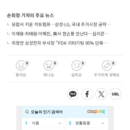
손희정 기자의 주요 뉴스
유럽서 키운 히트펌프…삼성·LG, 국내 주거시장 공략 ‘속도’
이재용·최태원·이해진, 美서 젠슨황 만난다⋯실리콘밸리 집결하는 AI리더
최정연 삼성전자 부사장 "PDK 리타기팅 95% 단축…에이전트 AI 시범 활용"
0
0
0
0
좋아요
화나요
슬퍼요
추가취재 원해요