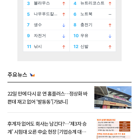
주요뉴스
22일 만에 다시 문 연 홈플러스…정상화 바
쁜데 재고 없어 ‘발동동’[가보니]
후계자 없어도 회사는 남긴다?…‘제3자 승
계’ 시험대 오른 中企 현장 [기업승계 대전