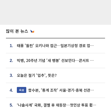
많이 본 뉴스
태풍 '돌핀' 오키나와 접근…일본기상청 경로 업데이트
1.
빅뱅, 20주년 기념 '새 뱅봉' 선보인다⋯콘서트 앞두고 팝업 개최
2.
오늘은 절기 '입추', 뜻은?
3.
합수본, '통계 조작' 서울·경기·충북 선관위 등 추가 압수수색
속보
4.
‘나솔사계’ 국화, 결별 후 재등장⋯첫인상 투표 휩쓸고 ‘인기녀’ 등극
5.