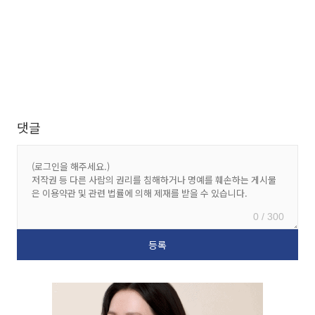
댓글
0 / 300