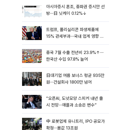
아시아증시 혼조, 중화권 증시만 선
방⋯日 닛케이 0.12%↓
트럼프, 폴리실리콘 파생제품에
15% 관세부과⋯국내 업계 영향 촉
각 [종합]
중국 7월 수출 전년비 23.9%↑⋯
한국산 수입 97.8% 늘어
日대기업 여름 보너스 평균 935만
원⋯건설회사 1800만 넘어
“오픈AI, 도넛모양 스피커 내년 출
시 전망⋯애플과 소송은 변수”
中 로봇업체 유니트리, IPO 공모가
확정⋯몸값 13조원