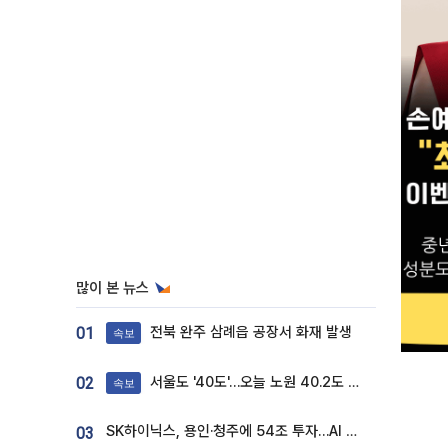
많이 본 뉴스
전북 완주 삼례읍 공장서 화재 발생
01
속보
서울도 '40도'…오늘 노원 40.2도 기록
02
속보
SK하이닉스, 용인·청주에 54조 투자…AI 메모리 생산기지 키운다
03