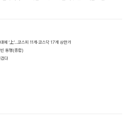
에 ‘上’…코스피 11개·코스닥 17개 상한가
동빈 동행(종합)
챙겼다