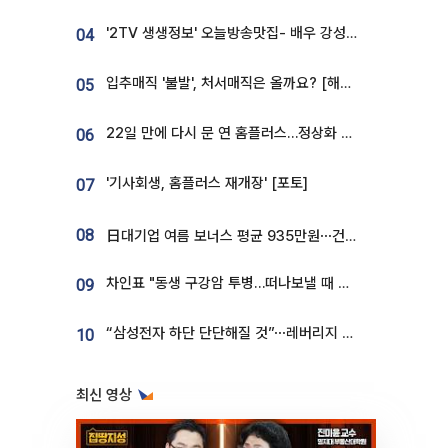
'2TV 생생정보' 오늘방송맛집- 배우 강성진 단골! 쌀국수ㆍ푸팟퐁 커리 맛집 '블○○○'
04
입추매직 '불발', 처서매직은 올까요? [해시태그]
05
22일 만에 다시 문 연 홈플러스…정상화 바쁜데 재고 없어 ‘발동동’[가보니]
06
'기사회생, 홈플러스 재개장' [포토]
07
08
日대기업 여름 보너스 평균 935만원⋯건설회사 1800만 넘어
차인표 "동생 구강암 투병…떠나보낼 때 가장 힘들었다”
09
“삼성전자 하단 단단해질 것”⋯레버리지 규제에 쏠림 완화 [찐코노미]
10
최신 영상