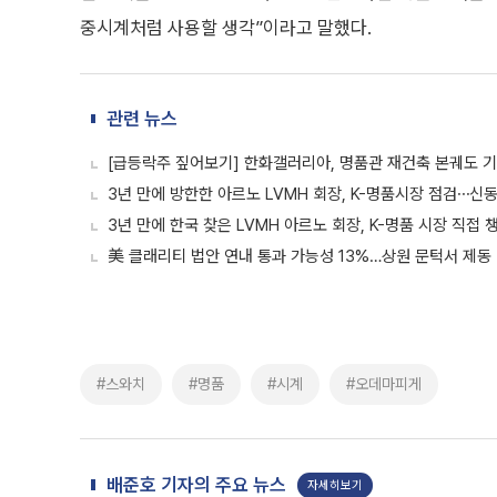
중시계처럼 사용할 생각”이라고 말했다.
관련 뉴스
[급등락주 짚어보기] 한화갤러리아, 명품관 재건축 본궤도 기대
3년 만에 방한한 아르노 LVMH 회장, K-명품시장 점검⋯신
3년 만에 한국 찾은 LVMH 아르노 회장, K-명품 시장 직접 
美 클래리티 법안 연내 통과 가능성 13%…상원 문턱서 제동
#스와치
#명품
#시계
#오데마피게
배준호 기자의 주요 뉴스
자세히보기