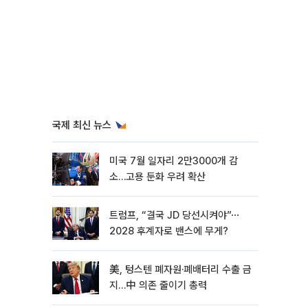
국제 최신 뉴스
미국 7월 일자리 2만3000개 감
소…고용 둔화 우려 확산
트럼프, “결국 JD 당선시켜야”⋯
2028 후계자로 밴스에 무게?
美, 텅스텐 폐자원·폐배터리 수출 금
지…中 의존 줄이기 총력