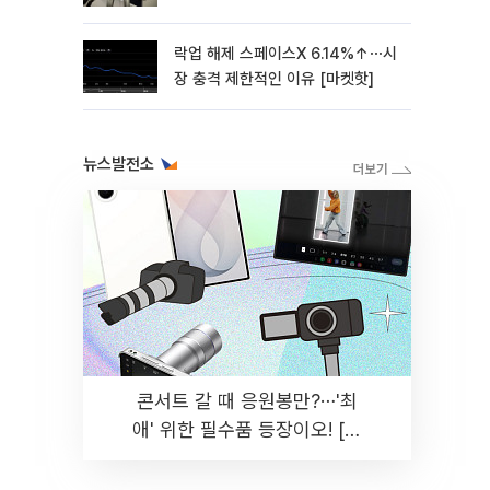
락업 해제 스페이스X 6.14%↑⋯시
장 충격 제한적인 이유 [마켓핫]
뉴스발전소
콘서트 갈 때 응원봉만?⋯'최
애' 위한 필수품 등장이오! [솔
드아웃]