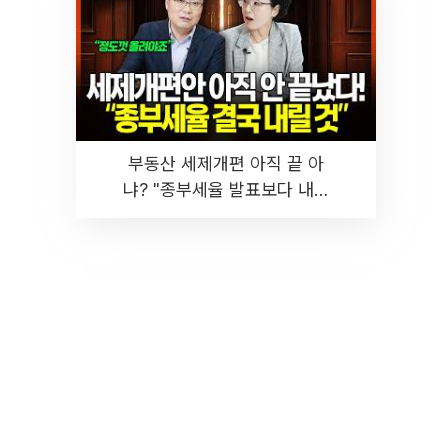
부동산 세제개편 아직 끝 아
냐? "종부세율 발표보다 내릴
것" 장기거주·양도세 전망 I 집
땅지성 I 김인만, 진미윤