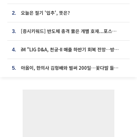
오늘은 절기 '입추', 뜻은?
2.
[증시키워드] 반도체 충격 뚫은 개별 호재...포스코퓨처엠·에코프로·한화솔루션 '눈길'
3.
iM "LIG D&A, 천궁-II 매출 하반기 회복 전망…방산 톱픽 유지"
4.
아옳이, 한의사 김형배와 벌써 200일⋯꽃다발 들고 "프러포즈 아냐"
5.