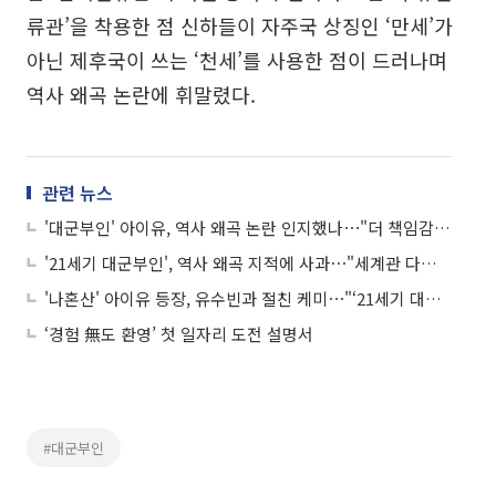
류관’을 착용한 점 신하들이 자주국 상징인 ‘만세’가
아닌 제후국이 쓰는 ‘천세’를 사용한 점이 드러나며
역사 왜곡 논란에 휘말렸다.
관련 뉴스
'대군부인' 아이유, 역사 왜곡 논란 인지했나⋯"더 책임감 가지고 잘 하겠다"
'21세기 대군부인', 역사 왜곡 지적에 사과⋯"세계관 다듬는 노력 부족"
'나혼산' 아이유 등장, 유수빈과 절친 케미⋯"‘21세기 대군부인’으로 친분"
‘경험 無도 환영’ 첫 일자리 도전 설명서
#대군부인