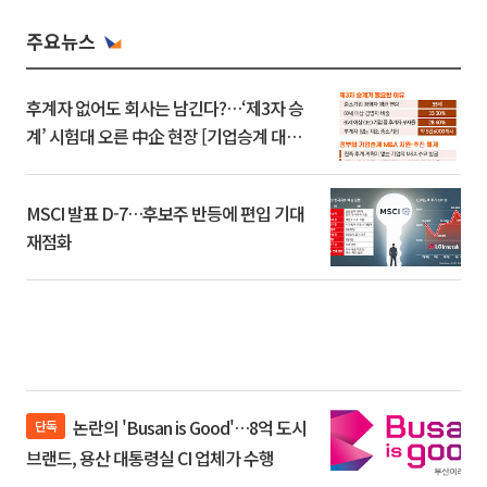
주요뉴스
후계자 없어도 회사는 남긴다?…‘제3자 승
계’ 시험대 오른 中企 현장 [기업승계 대전
환]
MSCI 발표 D-7…후보주 반등에 편입 기대
재점화
논란의 'Busan is Good'…8억 도시
단독
브랜드, 용산 대통령실 CI 업체가 수행