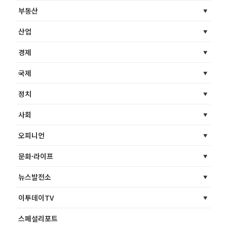
부동산
산업
경제
국제
정치
사회
오피니언
문화·라이프
뉴스발전소
이투데이TV
스페셜리포트