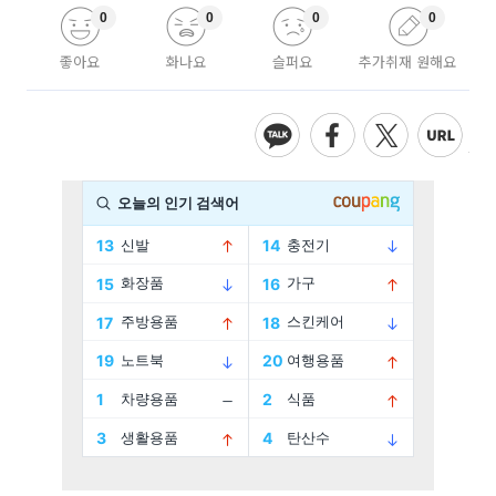
0
0
0
0
좋아요
화나요
슬퍼요
추가취재 원해요