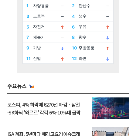
주요뉴스
코스피, 4% 하락에 6270선 마감…삼전
·SK하닉 '와르르' 각각 6%·10%대 급락
ISA 계좌, 5년마다 깨라고요? [이슈크래