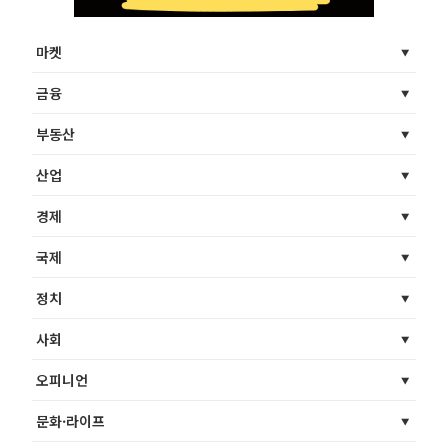
마켓
금융
부동산
산업
경제
국제
정치
사회
오피니언
문화·라이프