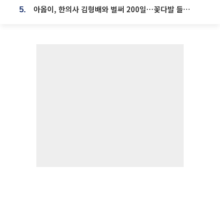
아옳이, 한의사 김형배와 벌써 200일⋯꽃다발 들고 "프러포즈 아냐"
5.