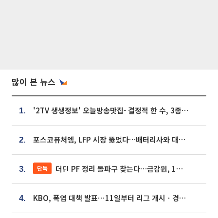
많이 본 뉴스
'2TV 생생정보' 오늘방송맛집- 결정적 한 수, 3종 메밀면! 메밀 소바 맛집 '의○○○○'
1.
포스코퓨처엠, LFP 시장 뚫었다…배터리사와 대규모 장기 공급 합의
2.
더딘 PF 정리 돌파구 찾는다…금감원, 1년 반 만에 매각설명회 재개
단독
3.
KBO, 폭염 대책 발표⋯11일부터 리그 개시ㆍ경기 오후 7시 시작
4.