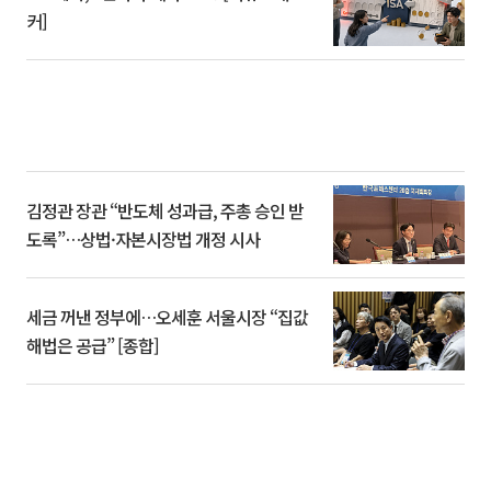
커]
김정관 장관 “반도체 성과급, 주총 승인 받
도록”…상법·자본시장법 개정 시사
세금 꺼낸 정부에…오세훈 서울시장 “집값
해법은 공급” [종합]