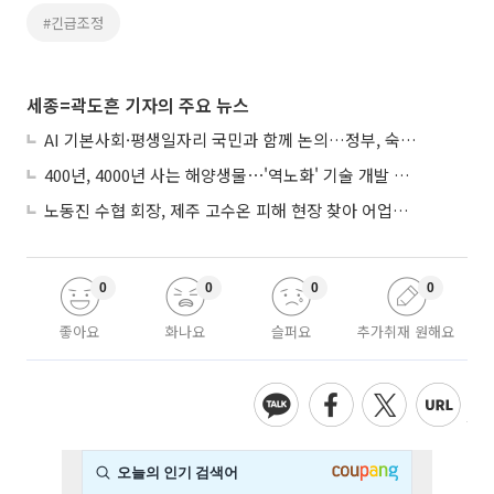
#긴급조정
세종=곽도흔 기자의 주요 뉴스
AI 기본사회·평생일자리 국민과 함께 논의…정부, 숙의공론화 착수
400년, 4000년 사는 해양생물⋯'역노화' 기술 개발 추진
노동진 수협 회장, 제주 고수온 피해 현장 찾아 어업인 지원 점검
0
0
0
0
좋아요
화나요
슬퍼요
추가취재 원해요