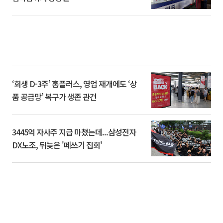
‘회생 D-3주’ 홈플러스, 영업 재개에도 ‘상
품 공급망’ 복구가 생존 관건
3445억 자사주 지급 마쳤는데...삼성전자
DX노조, 뒤늦은 '떼쓰기 집회'