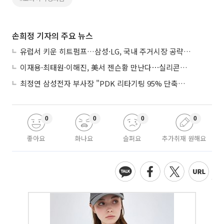
손희정 기자의 주요 뉴스
유럽서 키운 히트펌프…삼성·LG, 국내 주거시장 공략 ‘속도’
이재용·최태원·이해진, 美서 젠슨황 만난다⋯실리콘밸리 집결하는 AI리더
최정연 삼성전자 부사장 "PDK 리타기팅 95% 단축…에이전트 AI 시범 활용"
0
0
0
0
좋아요
화나요
슬퍼요
추가취재 원해요