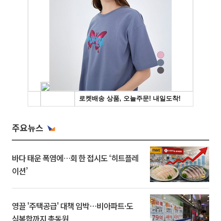
주요뉴스
바다 태운 폭염에…회 한 접시도 ‘히트플레
이션’
영끌 '주택공급' 대책 임박⋯비아파트·도
심복합까지 총동원