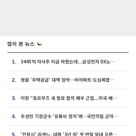
많이 본 뉴스
3445억 자사주 지급 마쳤는데...삼성전자 DX노조, 뒤늦은 '떼쓰기 집회'
1.
영끌 '주택공급' 대책 임박⋯비아파트·도심복합까지 총동원
2.
이란 “호르무즈 새 항로 합의 매우 근접...미국 배상 먼저”
3.
우성빈 기장군수 ‘유튜브 정치’에…국민의힘 군의원들 집단 반발
4.
'전참시' 리센느, 데뷔 '3년 차' 첫 연말 무대 오른다⋯"그동안 섭외 안 와"
5.