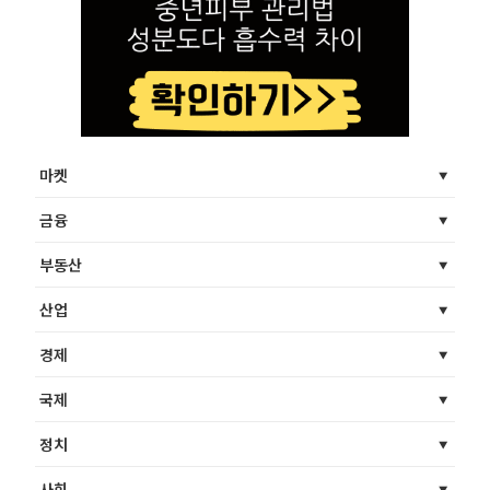
마켓
금융
부동산
산업
경제
국제
정치
사회