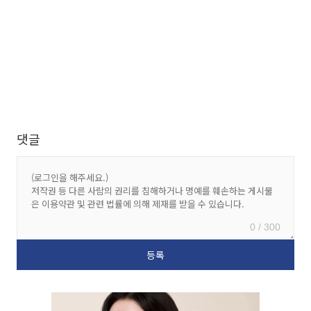
댓글
0 / 300