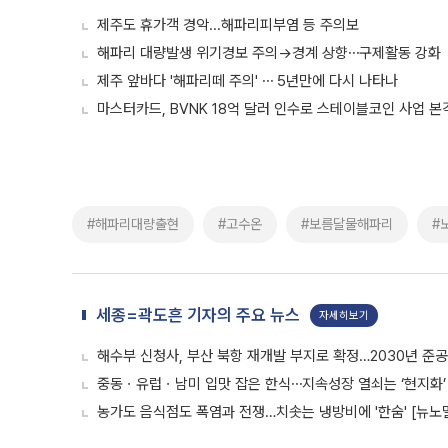
제주도 휴가객 경악...해파리피부염 등 주의보
해파리 대량발생 위기경보 주의→경계 상향⋯구제활동 강화
제주 앞바다 '해파리떼 주의' ⋯ 5년만에 다시 나타나
마스터카드, BVNK 18억 달러 인수로 스테이블코인 사업 본
#해파리대량출현
#고수온
#보름달물해파리
#
세종=곽도흔 기자의 주요 뉴스
자세히보기
해수부 신청사, 부산 북항 재개발 부지로 확정…2030년 준공
중동ㆍ유럽ㆍ남미 입맛 잡은 한식⋯지속성장 열쇠는 ‘현지화’ [
농가도 음식점도 폭염과 전쟁…치솟는 냉방비에 '한숨' [뉴노