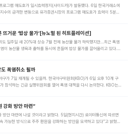
 프로그램 매도호가 일시효력정지(사이드카)가 발동했다. 6일 한국거래소에
선물지수의 급격한 변동으로 유가증권시장의 프로그램 매도호가 효력이 5분간
물지수는 전 거래일 종가 대비 52.48포인트(5.04%) 내린 987.24를 기
른 뜨거운 ‘밥상 물가’[뉴노멀 된 히트플레이션]
도 일주일 새 20%대 상승 7월 전체 농산물 물가 하락했지만...최근 폭염
폭염이 농산물 생육과 출하를 동시에 흔들며 밥상 물가를 끌어올리고 있다.
 아니라 오이와 참외, 브로콜리 가격까지 일주일 새 두 자릿수로 뛰었다.
말도 폭염취소 될까
구가 7일 재개될 수 있을까. 한국야구위원회(KBO)가 6일 오후 10개 구
 참석하는 긴급 실행위원회를 열어 폭염 대책을 다시 논의한다. KBO는
서 관람객과 선수단의 안전 위험 상황이 발생했다”며 5∼6일 예정됐던
 강화 방안 마련”
 것이라고 밝혔다. 5일(현지시간) 로이터통신에 따르면
속 가능한 방식으로 주주 환원을 강화하는 방안을 모색하고 있다”고 밝혔다.
그러면서 자세한 내용은 “조만간 공개할 예정”이라고 덧붙였다. SK하이닉스도 로이터에 전달한 성명에서 “연