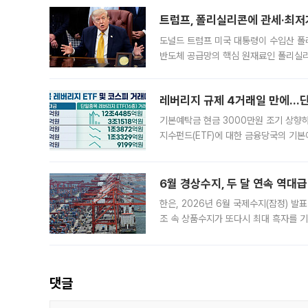
트럼프, 폴리실리콘에 관세·최저
도널드 트럼프 미국 대통령이 수입산 
반도체 공급망의 핵심 원재료인 폴리실리
로 한국 기업에 미칠 영향에도 관심이 
레버리지 규제 4거래일 만에…단일
기본예탁금 현금 3000만원 조기 상향하
지수펀드(ETF)에 대한 금융당국의 기본
13분의 1수준으로 급감했다. 6일 한국
한 가운데
6월 경상수지, 두 달 연속 역대급
한은, 2026년 6월 국제수지(잠정) 발
조 속 상품수지가 또다시 최대 흑자를 
다. 한국은행이 6일 발표한 '2026년 
집계됐다
댓글