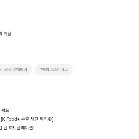
격 확장
노무라입깃해파리
#해파리쏘임사고
 목표
K-Food+ 수출 새판 짜기②]
멀 된 히트플레이션]