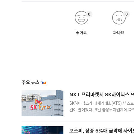
0
0
좋아요
화나요
주요 뉴스
NXT 프리마켓서 SK하이닉스 또
SK하이닉스가 대체거래소(ATS) 넥스
일이 벌어졌다. 6일 금융투자업계에 따르
규장 종가보다 29.98% 내린 116만8
규시장과 달
코스피, 장중 5%대 급락에 사이