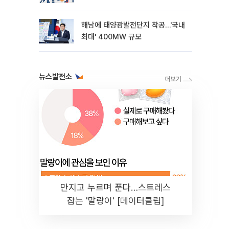
해남에 태양광발전단지 착공…'국내
최대' 400MW 규모
뉴스발전소
만지고 누르며 푼다…스트레스
잡는 '말랑이' [데이터클립]