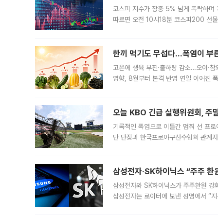
코스피 지수가 장중 5% 넘게 폭락하며
따르면 오전 10시18분 코스피200 
정지됐다. 발동 시점 당시 코스피200 선
록했다.
한끼 먹기도 무섭다...폭염이 부
고온에 생육 부진·출하량 감소…오이·참외
영향, 8월부터 본격 반영 연일 이어진 
고온에 취약한 시금치와 상추 등 잎채소뿐
오늘 KBO 긴급 실행위원회, 주
기록적인 폭염으로 이틀간 멈춰 선 프로야
단 단장과 한국프로야구선수협회 관계자가
5일 “최근 전국적으로 폭염이 지속되면
KBO리그와
삼성전자·SK하이닉스 “주주 환원
삼성전자와 SK하이닉스가 주주환원 강화 방안 마련에 나설
삼성전자는 로이터에 보낸 성명에서 “지