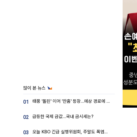
많이 본 뉴스
태풍 '돌핀' 이어 '찬홈' 등장…예상 경로에 한국 '한숨'
01
급등한 국제 금값…국내 금시세는?
02
오늘 KBO 긴급 실행위원회, 주말도 폭염취소 될까
03