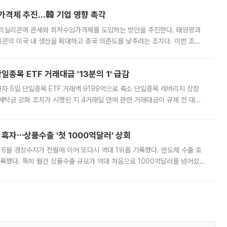
가격제 추진…韓 기업 영향 촉각
폴리실리콘에 관세와 최저수입가격제를 도입하는 방안을 추진한다. 태양광과
콘의 미국 내 생산을 확대하고 중국 의존도를 낮추려는 조치다. 이번 조처
쏠리고 있다. 5일(현지시간) 블룸버그통신에 따르면 미국 행정부 내에서는
종목 ETF 거래대금 '13분의 1' 급감
자 5일 단일종목 ETF 거래액 9199억으로 축소 단일종목 레버리지 상장
예탁금 강화 조치가 시행된 지 4거래일 만에 관련 거래대금이 규제 전 대비
거래소에 따르면 전날 코스피 시장 전체 거래대금은 25조2129억원을 기록
 흑자⋯상품수출 '첫 1000억달러' 상회
표 6월 경상수지가 전월에 이어 또다시 역대 1위를 기록했다. 반도체 수출 호
기록했다. 특히 월간 상품수출 규모가 역대 처음으로 1000억달러를 넘어섰
6월 국제수지(잠정)'에 따르면 6월 경상수지는 497억3000만달러 흑자로