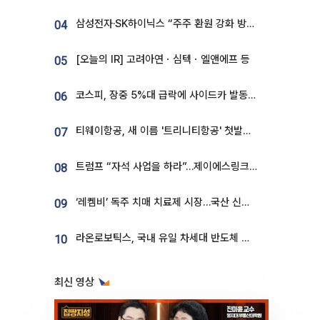
삼성전자·SK하이닉스 “주주 환원 강화 방안 마련”
04
[오늘의 IR] 고려아연ㆍ심텍ㆍ엘앤에프 등
05
코스피, 장중 5%대 급락에 사이드카 발동…삼성·SK 동반 폭락
06
티웨이항공, 새 이름 '트리니티항공' 첫발…SSC 전략 본격화
07
트럼프 “자석 사업을 하라”…제이에스링크, 비중국 영구자석 공급망 구축 속도
08
‘레켐비’ 독주 치매 치료제 시장…국산 신약 등장하나
09
라온로보틱스, 국내 유일 차세대 반도체 공정 로봇 개발 ‘고객사 테스트 진행’
10
최신 영상