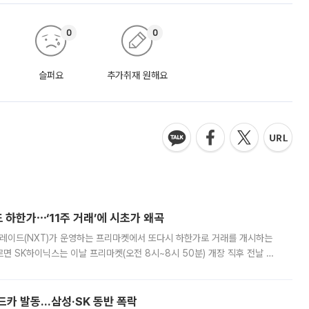
0
0
슬퍼요
추가취재 원해요
 하한가⋯‘11주 거래’에 시초가 왜곡
트레이드(NXT)가 운영하는 프리마켓에서 또다시 하한가로 거래를 개시하는
면 SK하이닉스는 이날 프리마켓(오전 8시~8시 50분) 개장 직후 전날 정
000원에 거래됐다. 거래량은 11주에 불과했으나, 최초 가격 결정이 기존 정
드카 발동…삼성·SK 동반 폭락