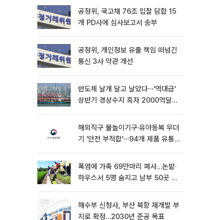
공정위, 국고채 76조 입찰 담합 15
개 PD사에 심사보고서 송부
공정위, 개인정보 유출 책임 떠넘긴
통신 3사 약관 개선
반도체 날개 달고 날았다⋯'역대급'
상반기 경상수지 흑자 2000억달러
육박 [종합]
해외직구 물놀이기구·유아동복 무더
기 '안전 부적합'⋯94개 제품 유통
차단
폭염에 가축 69만마리 폐사…논밭·
하우스서 5명 숨지고 남부 50곳 가
뭄
해수부 신청사, 부산 북항 재개발 부
지로 확정…2030년 준공 목표