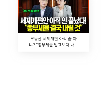
부동산 세제개편 아직 끝 아
냐? "종부세율 발표보다 내릴
것" 장기거주·양도세 전망 I 집
땅지성 I 김인만, 진미윤