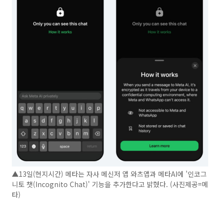
▲13일(현지시간) 메타는 자사 메신저 앱 와츠앱과 메타AI에 '인코그
니토 챗(Incognito Chat)' 기능을 추가한다고 밝혔다. (사진제공=메
타)