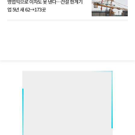
영업익으로 이자도 못 낸다…건설 한계기
업 5년 새 62→173곳