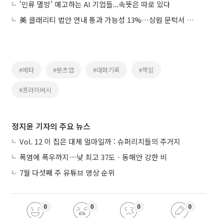
'인류 멸망' 예고하는 AI 기업들...속뜻은 따로 있다
美 클래리티 법안 연내 통과 가능성 13%…상원 문턱서 제동
#메타
#왓츠앱
#대화기록
#책임
#프라이버시
정지윤 기자의 주요 뉴스
Vol. 12 이 집은 대체 얼마일까 : 슈퍼리치들의 주거지
폭염에 폭우까지⋯낮 최고 37도ㆍ동해안 강한 비
7월 다섯째 주 유튜브 영상 순위
0
0
0
0