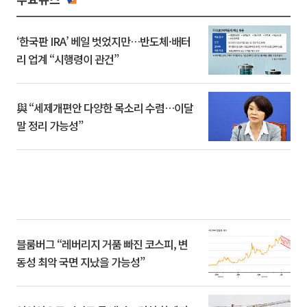
‘한국판 IRA’ 베일 벗었지만…반도체·배터
리 업계 “시행령이 관건”
與 “세제개편안 다양한 목소리 수렴…이달
말 정리 가능성”
블룸버그 “레버리지 거품 빠진 코스피, 변
동성 최악 국면 지났을 가능성”