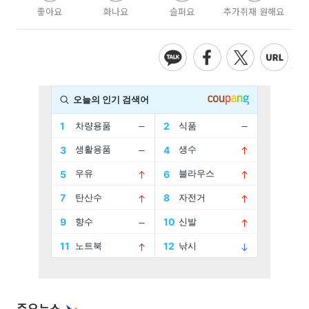
좋아요
화나요
슬퍼요
추가취재 원해요
주요뉴스