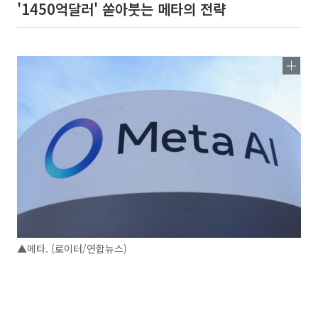
'1450억달러' 쏟아붓는 메타의 전략
▲메타. (로이터/연합뉴스)