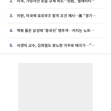
미국, 가상자산 포괄 규제 속도…상원, ‘클래리티법’ 9월 절차투표 추진
2.
이란, 미국에 호르무즈 합의 조건 제시…美 “경기 아직 안 끝나” [종합]
3.
맥북 품은 삼성에 ‘중국산’ 맹추격⋯커지는 노트북 OLED 시장
4.
서경덕 교수, 김희철도 분노한 거꾸로 태극기⋯"엉터리는 아냐, 아쉬울 뿐"
5.