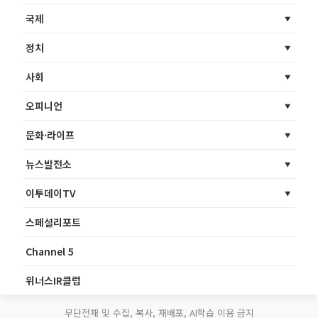
국제
정치
사회
오피니언
문화·라이프
뉴스발전소
이투데이TV
스페셜리포트
Channel 5
위너스IR클럽
무단전재 및 수집, 복사, 재배포, AI학습 이용 금지