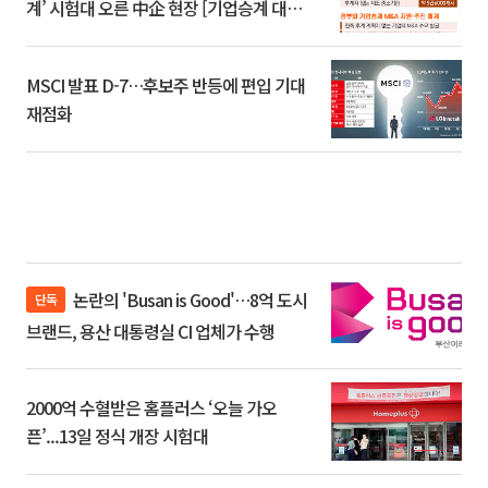
계’ 시험대 오른 中企 현장 [기업승계 대전
환]
MSCI 발표 D-7…후보주 반등에 편입 기대
재점화
논란의 'Busan is Good'…8억 도시
단독
브랜드, 용산 대통령실 CI 업체가 수행
2000억 수혈받은 홈플러스 ‘오늘 가오
픈’...13일 정식 개장 시험대