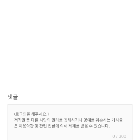
댓글
0 / 300