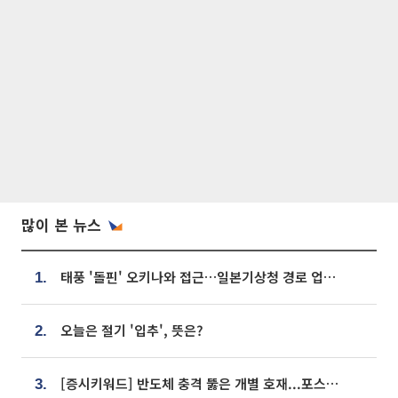
많이 본 뉴스
태풍 '돌핀' 오키나와 접근…일본기상청 경로 업데이트
1.
오늘은 절기 '입추', 뜻은?
2.
[증시키워드] 반도체 충격 뚫은 개별 호재...포스코퓨처엠·에코프로·한화솔루션 '눈길'
3.