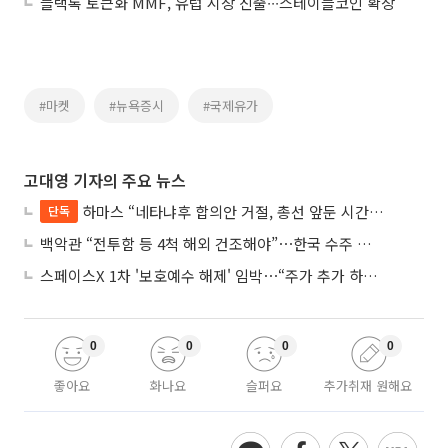
블랙록 토큰화 MMF, 유럽 시장 진출∙∙∙스테이블코인 확장
#마켓
#뉴욕증시
#국제유가
고대영 기자의 주요 뉴스
하마스 “네타냐후 합의안 거절, 총선 앞둔 시간 끌기”
단독
백악관 “전투함 등 4척 해외 건조해야”⋯한국 수주 기대
스페이스X 1차 '보호예수 해제' 임박⋯“주가 추가 하락 가능성”
0
0
0
0
좋아요
화나요
슬퍼요
추가취재 원해요